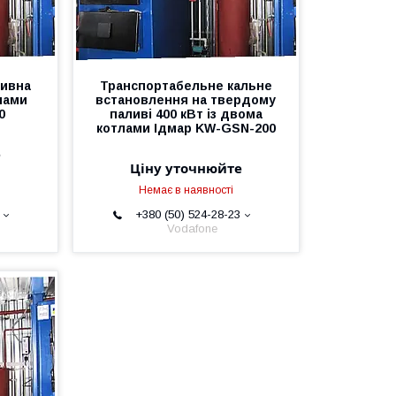
ивна
Транспортабельне кальне
тлами
встановлення на твердому
0
паливі 400 кВт із двома
котлами Ідмар KW-GSN-200
е
Ціну уточнюйте
Немає в наявності
+380 (50) 524-28-23
Vodafone