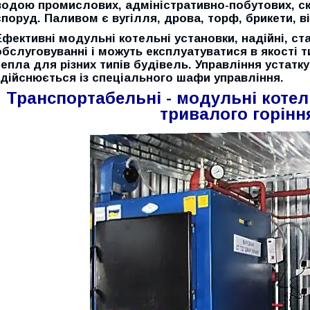
водою промислових, адміністративно-побутових, ск
споруд. Паливом є вугілля, дрова, торф, брикети, в
Ефективні модульні котельні установки, надійні, ста
обслуговуванні і можуть експлуатуватися в якості 
тепла для різних типів будівель. Управління устат
здійснюється із спеціального шафи управління.
Транспортабельні - модульні котел
тривалого горінн