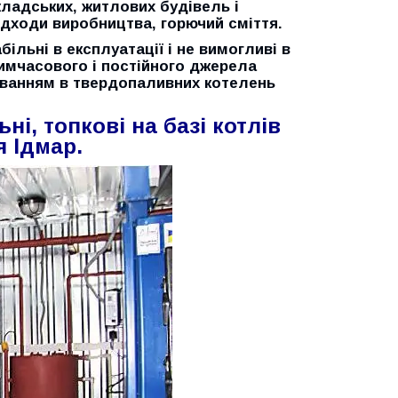
ладських, житлових будівель і
ідходи виробництва, горючий сміття.
більні в експлуатації і не вимогливі в
тимчасового і постійного джерела
куванням в твердопаливних котелень
ьні, топкові
на базі котлів
я Ідмар.