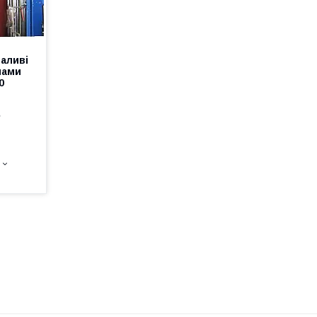
аливі
лами
0
е