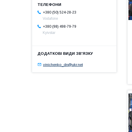
+380 (50) 524-28-23
Vodafone
+380 (98) 498-79-79
Kyivstar
vinichenko_dn@ukr.net