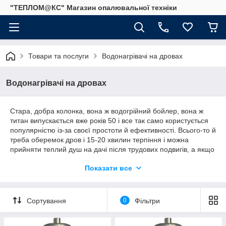
"ТЕПЛОМ@КС" Магазин опалювальної техніки
Товари та послуги
Водонагрівачі на дровах
Водонагрівачі на дровах
Стара, добра колонка, вона ж водогрійний бойлер, вона ж
титан випускається вже років 50 і все так само користується
популярністю із-за своєї простоти й ефективності. Всього-то й
треба оберемок дров і 15-20 хвилин терпіння і можна
прийняти теплий душ на дачі після трудових подвигів, а якщо
потопити хвилин 40, то можна не тільки прийняти душ на
Показати все
дачі, але і нормально помитися і всій сім'ї з 4 чоловік. А
всього-то й треба просто підвести до титану холодну воду
або з водопроводу, а якщо його немає (що найімовірніше), то
з будь-якої ємності (типу пластмасової бочки літрів на 200),
Сортування
0
Фільтри
яку досить розташувати вище колонки всього на 20 см, і
цього тиску вже буде достатньо, щоб мати повноцінний