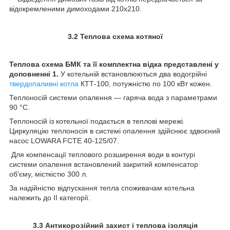
відокремленими димоходами 210х210.
3.2 Теплова схема котяної
Теплова схема БМК та її комплектна відка представлені
у
доповненні 1
.
У котельній встановлюються два водогрійні
твердопаливні котла
КТТ-100, потужністю по 100 кВт кожен.
Теплоносій системи опалення — гаряча вода з параметрами
90 °C.
Теплоносій із котельної подається в теплові мережі.
Циркуляцію теплоносія в системі опалення здійснює здвоєний
насос LOWARA FCTE 40-125/07.
Для компенсації теплового розширення води в контурі
системи опалення встановлений закритий компенсатор
об'єму, місткістю 300 л.
За надійністю відпускання тепла споживачам котельна
належить до II категорії.
3.3 Антикорозійний захист і теплова ізоляція