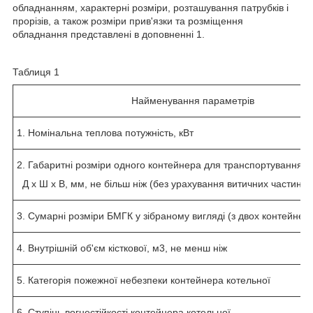
обладнанням, характерні розміри, розташування патрубків і
прорізів, а також розміри прив'язки та розміщення
обладнання представлені в доповненні 1.
Таблиця 1
Найменування параметрів
1. Номінальна теплова потужність, кВт
2. Габаритні розміри одного контейнера для транспортування
Д х Ш х В, мм, не більш ніж (без урахування витичних частин)
3. Сумарні розміри БМГК у зібраному вигляді (з двох контейнері
4. Внутрішній об'єм кісткової, м
3
, не менш ніж
5. Категорія пожежної небезпеки контейнера котельної
6. Ступінь вогнестійкості контейнера котельної