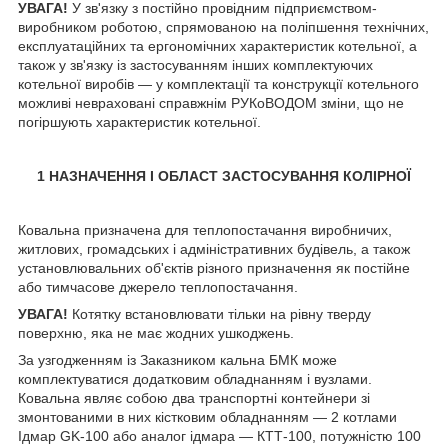
УВАГА!
У зв'язку з постійно провідним підприємством-
виробником роботою, спрямованою на поліпшення технічних,
експлуатаційних та ергономічних характеристик котельної, а
також у зв'язку із застосуванням інших комплектуючих
котельної виробів — у комплектації та конструкції котельного
можливі невраховані справжнім РУКoВОДОМ зміни, що не
погіршують характеристик котельної.
1 НАЗНАЧЕННЯ І ОБЛАСТ ЗАСТОСУВАННЯ КОЛІРНОЇ
Ковальна призначена для теплопостачання виробничих,
житлових, громадських і адміністративних будівель, а також
установлювальних об'єктів різного призначення як постійне
або тимчасове джерело теплопостачання.
УВАГА!
Котятку встановлювати тільки на рівну тверду
поверхню, яка не має жодних ушкоджень.
За узгодженням із Заказником кальна БМК може
комплектуватися додатковим обладнанням і вузлами.
Ковальна являє собою два транспортні контейнери зі
змонтованими в них кістковим обладнанням — 2 котлами
Ідмар GK-100 або аналог ідмара — КТТ-100, потужністю 100