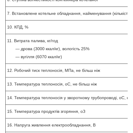
7. Встановлене котельне обладнання, найменування (кількість)
10. КПД, %
11. Витрата палива, кг/год
― дрова (3000 ккал/кг), вологість 25%
— вугілля (6070 ккал/кг)
12. Робочий тиск теплоносія, МПа, не більш ніж
13. Температура теплоносія,
о
С, не більш ніж
14. Температура теплоносія у зворотному трубопроводі,
о
С, не
15. Температура продуктів згоряння,
о
З
16. Напруга живлення електрообладнання, В