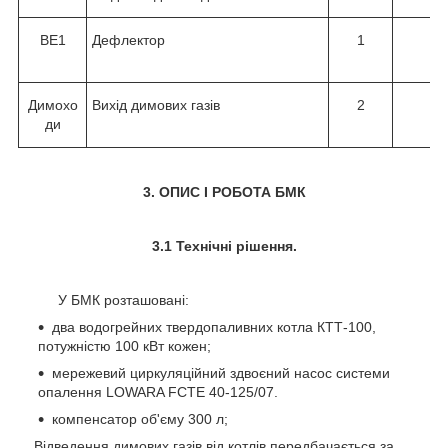
ВЕ1
Дефлектор
1
Димохо
Вихід димових газів
2
ди
3. ОПИС І РОБОТА БМК
3.1 Технічні рішення.
У БМК розташовані:
два водогрейних твердопаливних котла КТТ-100,
потужністю 100 кВт кожен;
мережевий циркуляційний здвоєний насос системи
опалення LOWARA FCTE 40-125/07.
компенсатор об'єму 300 л;
Відведення димових газів від котлів передбачається за