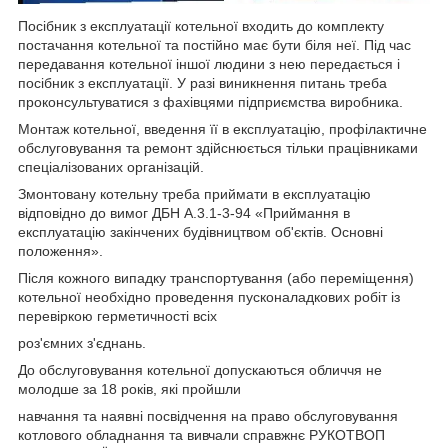
Посібник з експлуатації котельної входить до комплекту
постачання котельної та постійно має бути біля неї. Під час
передавання котельної іншої людини з нею передається і
посібник з експлуатації. У разі виникнення питань треба
проконсультуватися з фахівцями підприємства виробника.
Монтаж котельної, введення її в експлуатацію, профілактичне
обслуговування та ремонт здійснюється тільки працівниками
спеціалізованих організацій.
Змонтовану котельну треба приймати в експлуатацію
відповідно до вимог ДБН А.3.1-3-94 «Приймання в
експлуатацію закінчених будівництвом об'єктів. Основні
положення».
Після кожного випадку транспортування (або переміщення)
котельної необхідно проведення пусконаладкових робіт із
перевіркою герметичності всіх
роз'ємних з'єднань.
До обслуговування котельної допускаються обличчя не
молодше за 18 років, які пройшли
навчання та наявні посвідчення на право обслуговування
котлового обладнання та вивчали справжнє РУКОТВОП