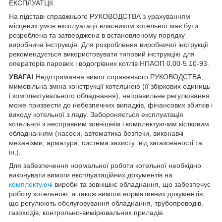
ЕКСПЛУАТЦІЇ.
На підставі справжнього РУКОВОДСТВА з урахуванням
місцевих умов експлуатації власником котельної має бути
розроблена та затверджена в встановленому порядку
виробнича інструкція. Для розроблення виробничої інструкції
рекомендується використовувати типовий інструкцію для
операторів парових і водогрівних котлів НПАОП 0.00-5.10-93.
УВАГА!
Недотримання вимог справжнього РУКОВОДСТВА,
мимовільна зміна конструкції котельною (її збіркових одиниць
і комплектувального обладнання), неправильне регулювання
може призвести до небезпечних випадків, фінансових збитків і
виходу котельної з ладу. Забороняється експлуатація
котельної з несправним зовнішнім і комплектуючим кістковим
обладнанням (насоси, автоматика безпеки, виконавчі
механізми, арматура, система захисту від загазованості та
ін.).
Для забезпечення нормальної роботи котельної необхідно
виконувати вимоги експлуатаційних документів на
комплектуючі
вироби та зовнішнє обладнання, що забезпечує
роботу котельною, а також вимоги нормативних документів,
що регулюють обслуговування обладнання, трубопроводів,
газоходів, контрольно-вимірювальних приладів.