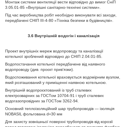
Монтаж системи вентиляції вести відповідно до вимог СніП
3.05.01-85 «Внутрішні санітарно-технічні системи».
Під час виробництва робіт необхідно виконувати всі заходи,
передбачені СНІП III-4-80 «Тіхніка безпеки в будівництві».
3.6 Внутрішній водогін і каналізація
Проект внутрішніх мереж водопроводу та каналізації
котельної зроблений відповідно до СНІП 2.04.01-85.
Водопостачання котельної передбачене від наявного
водопроводу (див. проєкт прив'язки).
Водоспоживання котельної враховується водомірним вузлом,
який розташований у приміщенні наявною котельною.
Внутрішній водопроєктований із труб сталевих
електрозварних за ГОСТом 10704-91 і труб сталевих
водогазопровідних за ГОСТом 3262-94.
Основний теплоізоляційний шар трубопроводів — ізоляція
NOBASIL фольгована d=30 мм
Для захисту зовнішньої поверхні трубопроводів від корозії