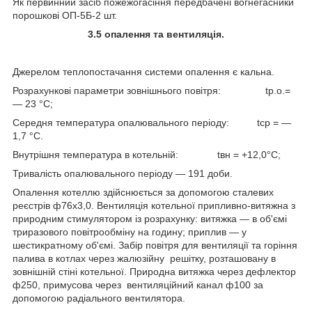
Як первинний засіб пожежогасіння передбачені вогнегасники
порошкові ОП-5Б-2 шт.
3.
5
опалення та вентиляція.
Джерелом теплопостачання системи опалення є кальна.
Розрахункові параметри зовнішнього повітря: t
р.о
.=
― 23 °С;
Середня температура опалювального періоду: t
ср
= ―
1,7 °С.
Внутрішня температура в котельній: t
вн
= +12,0°С;
Тривалість опалювального періоду — 191 доби.
Опалення котеллю здійснюється за допомогою сталевих
реєстрів ф76х3,0. Вентиляція котельної припливно-витяжна з
природним стимулятором із розрахунку: витяжка — в об'ємі
триразового повітрообміну на годину; приплив — у
шестикратному об'ємі. Забір повітря для вентиляції та горіння
палива в котлах через жалюзійну решітку, розташовану в
зовнішній стіні котельної. Природна витяжка через дефлектор
ф250, примусова через вентиляційний канал ф100 за
допомогою радіального вентилятора.