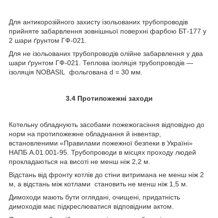
Для антикорозійного захисту ізольованих трубопроводів
прийняте забарвлення зовнішньої поверхні фарбою БТ-177 у
2 шари ґрунтом ГФ-021.
Для не ізольованих трубопроводів олійне забарвлення у два
шари ґрунтом ГФ-021. Теплова ізоляція трубопроводів —
ізоляція NOBASIL фольгована d = 30 мм.
3.4 Протипожежні заходи
Котельну обладнують засобами пожежогасіння відповідно до
норм на протипожежне обладнання й інвентар,
встановленими «Правилами пожежної безпеки в Україні»
НАПБ А.01.001-95. Трубопроводи в місцях проходу людей
прокладаються на висоті не менш ніж 2,2 м.
Відстань від фронту котлів до стіни витримана не менш ніж 2
м, а відстань між котлами становить не менш ніж 1,5 м.
Димоходи мають бути оглядані, очищені, придатність
димоходів має підкреслюватися відповідним актом.