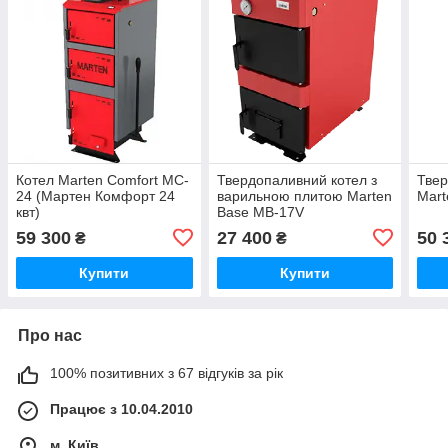
Котел Marten Comfort MC-
Твердопаливний котел з
Твер
24 (Мартен Комфорт 24
варильною плитою Marten
Mart
квт)
Base MB-17V
59 300
27 400
50 
₴
₴
Купити
Купити
Про нас
100% позитивних з 67 відгуків за рік
Працює з 10.04.2010
м. Київ