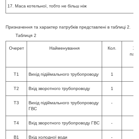
17. Маса котельної, тобто не більш ніж
Призначення та характер патрубків представлені в таблиці 2.
Таблиця 2
Очерет
Найменування
Кол.
Ха
патр
Т1
Вихід підіймального трубопроводу
1
Т2
Вхід зворотного трубопроводу
1
Т3
Вихід підіймального трубопроводу
-
ГВС
Т4
Вхід зворотного трубопроводу ГВС
-
В1
Вхід холодної води
-