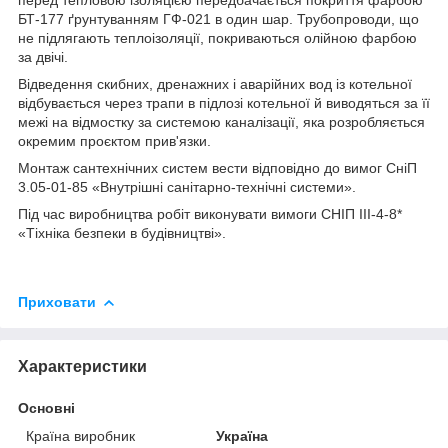
перед тепловою ізоляцією передбачається покриття фарбою
БТ-177 ґрунтуванням ГФ-021 в один шар. Трубопроводи, що
не підлягають теплоізоляції, покриваються олійною фарбою
за двічі.
Відведення скибних, дренажних і аварійних вод із котельної
відбувається через трапи в підлозі котельної й виводяться за її
межі на відмостку за системою каналізації, яка розробляється
окремим проєктом прив'язки.
Монтаж сантехнічних систем вести відповідно до вимог СніП
3.05-01-85 «Внутрішні санітарно-технічні системи».
Під час виробництва робіт виконувати вимоги СНІП III-4-8*
«Тіхніка безпеки в будівництві».
Приховати
Характеристики
Основні
Країна виробник
Україна