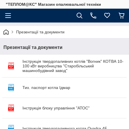
"ТЕПЛОМ@КС" Магазин опалювальної техніки
Презентації та документи
Презентації та документи
Інструкція твердопаливних котлів "Вогник" КОТВА 10-
100 кВт виробництва "Старобільський
машинобудівний завод"
Тих. паспорт котла Ідмар
Інструкція блоку управління "АТОС"
Інструкція твердопаливного котла Qvadra 4F