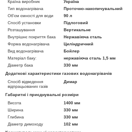
Країна виробник
Україна
Тип водонагрівача
Проточно-накопичувальний
Об'єм ємності для води
90 л
Спосіб установки
Підлоговий
Розташування
Вертикальне
Внутрішнє покриття бака
Нержавіюча сталь
Форма водонагрівача
Циліндричний
Вид водонагрівача
Бойлер
Матеріал баку:
нержавіюча сталь 1,5 мм
Діаметр бака
330 мм
Додаткові характеристики газових водонагрівачів
Спосіб відведення
Димар
відпрацьованих газів
Габаритні і приєднувальні розміри
Висота
1400 мм
Ширина
330 мм
Глибина
330 мм
Діаметр димоходу
102 мм