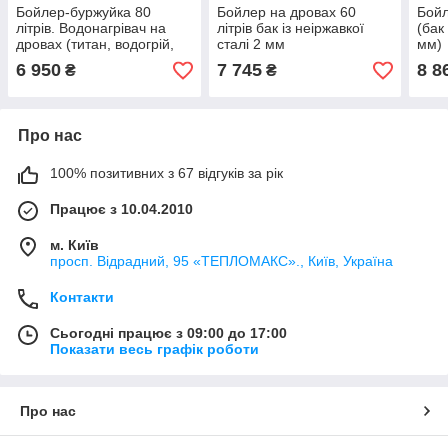
Бойлер-буржуйка 80
Бойлер на дровах 60
Бойл
літрів. Водонагрівач на
літрів бак із неіржавкої
(бак
дровах (титан, водогрій,
сталі 2 мм
мм)
водонагрівальна колонка).
6 950
7 745
8 8
₴
₴
Про нас
100% позитивних з 67 відгуків за рік
Працює з 10.04.2010
м. Київ
просп. Відрадний, 95 «ТЕПЛОМАКС»., Київ, Україна
Контакти
Сьогодні працює з 09:00 до 17:00
Показати весь графік роботи
Про нас