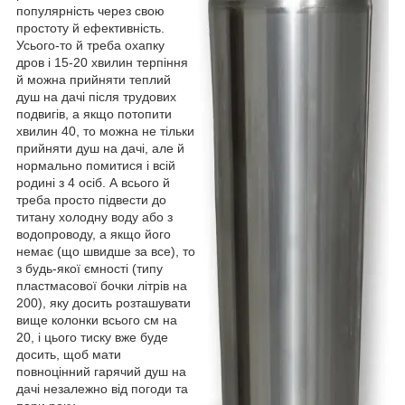
популярність через свою
простоту й ефективність.
Усього-то й треба охапку
дров і 15-20 хвилин терпіння
й можна прийняти теплий
душ на дачі після трудових
подвигів, а якщо потопити
хвилин 40, то можна не тільки
прийняти душ на дачі, але й
нормально помитися і всій
родині з 4 осіб. А всього й
треба просто підвести до
титану холодну воду або з
водопроводу, а якщо його
немає (що швидше за все), то
з будь-якої ємності (типу
пластмасової бочки літрів на
200), яку досить розташувати
вище колонки всього см на
20, і цього тиску вже буде
досить, щоб мати
повноцінний гарячий душ на
дачі незалежно від погоди та