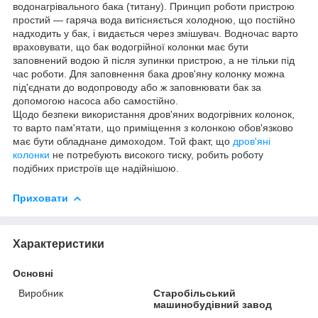
водонагрівального бака (титану). Принцип роботи пристрою
простий — гаряча вода витісняється холодною, що постійно
надходить у бак, і видається через змішувач. Водночас варто
враховувати, що бак водогрійної колонки має бути
заповнений водою й після зупинки пристрою, а не тільки під
час роботи. Для заповнення бака дров'яну колонку можна
під'єднати до водопроводу або ж заповнювати бак за
допомогою насоса або самостійно.
Щодо безпеки використання дров'яних водогрівних колонок,
то варто пам'ятати, що приміщення з колонкою обов'язково
має бути обладнане димоходом. Той факт, що
дров'яні
колонки
не потребують високого тиску, робить роботу
подібних пристроїв ще надійнішою.
Приховати
Характеристики
Основні
Виробник
Старобільський
машинобудівний завод