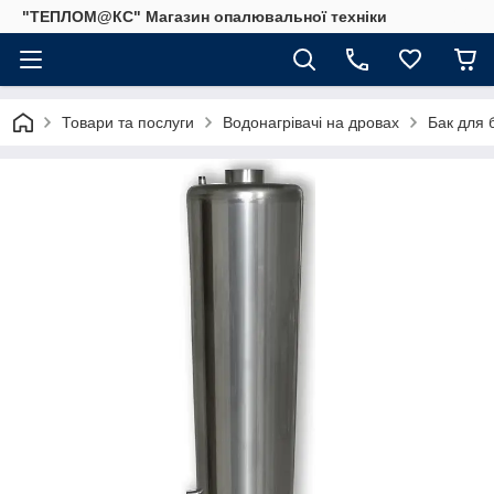
"ТЕПЛОМ@КС" Магазин опалювальної техніки
Товари та послуги
Водонагрівачі на дровах
Бак для б