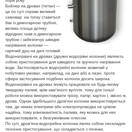
пори року.
Бойлер на дровах (титан) —
це по суті справи великий
самовар: на топку ставиться
бак із димогарною трубою,
велика площа дотику
відхідних газів із димогарною
трубою і забезпечує швидке
нагрівання колонки —
гарячий душ на дачі готовий...
Водонагрівачі на дровах (дружні водогрівні колонки) являють
собою пристосування для швидкого та зручного нагрівання
води. Застосовуються водогрейні колонки зазвичай у
побутових умовах, наприклад, на дачі або в лазні, проте
сфера застосування подібних колонок досить широка.
Водонагрівачі на дровах можуть працювати на будь-якому
твердому паливі, крім кам'яного вугілля, тому для їхньої
роботи можна використовувати тріску, папір, картон і, звісно ж,
дрова. Однак здебільшого дров'яні колонки використовуються
там, де немає електрики або електропроводка не цілком
надійна, тому різноманітність палива, яку можна для них
використовувати, є безсумнівним плюсом.
По суті, дров'яна водогрейна колонка являє собою нескладне
технічне пристосування, що складається з печінки,