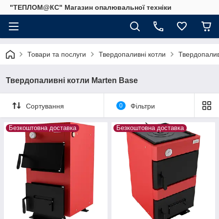
"ТЕПЛОМ@КС" Магазин опалювальної техніки
Товари та послуги
Твердопаливні котли
Твердопалив
Твердопаливні котли Marten Base
Сортування
0
Фільтри
Безкоштовна доставка
Безкоштовна доставка