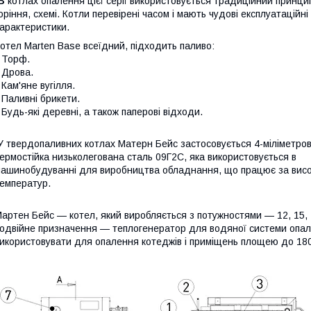
В
котлах опалення цієї серії використовується традиційний принци
оріння, схемі. Котли перевірені часом і мають чудові експлуатаційні
арактеристики.
отел Marten Base всеїдний, підходить паливо:
 Торф.
 Дрова.
 Кам'яне вугілля.
 Паливні брикети.
 Будь-які деревні, а також паперові відходи.
 твердопаливних котлах Матерн Бейс застосовується 4-міліметро
ермостійка низьколегована сталь 09Г2С, яка використовується в
ашинобудуванні для виробництва обладнання, що працює за вис
емператур.
артен Бейс — котел, який виробляється з потужностями — 12, 15, 1
одвійне призначення — теплогенератор для водяної системи опале
икористовувати для опалення котеджів і приміщень площею до 180