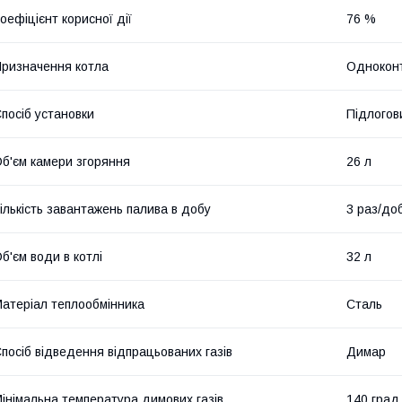
оефіцієнт корисної дії
76 %
ризначення котла
Однокон
посіб установки
Підлогов
б'єм камери згоряння
26 л
ількість завантажень палива в добу
3 раз/до
б'єм води в котлі
32 л
атеріал теплообмінника
Сталь
посіб відведення відпрацьованих газів
Димар
інімальна температура димових газів
140 град