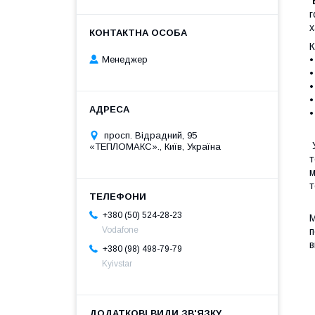
г
х
К
Менеджер
•
•
•
•
•
просп. Відрадний, 95
У
«ТЕПЛОМАКС»., Київ, Україна
т
м
т
+380 (50) 524-28-23
М
Vodafone
п
в
+380 (98) 498-79-79
Kyivstar