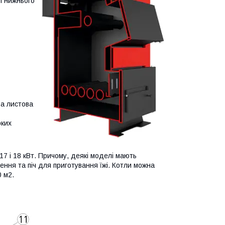
п нижнього
ва листова
оких
7 і 18 кВт. Причому, деякі моделі мають
ння та піч для приготування їжі. Котли можна
 м2.