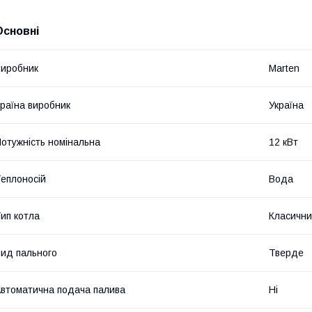
Основні
иробник
Marten
раїна виробник
Україна
отужність номінальна
12 кВт
еплоносій
Вода
ип котла
Класичн
ид пального
Тверде
втоматична подача палива
Ні