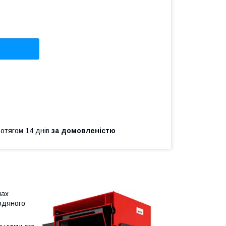
ротягом 14 днів
за домовленістю
пах
одяного