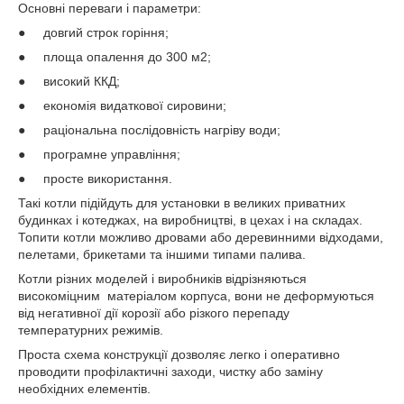
Основні переваги і параметри:
● довгий строк горіння;
● площа опалення до 300 м
2
;
● високий ККД;
● економія видаткової сировини;
● раціональна послідовність нагріву води;
● програмне управління;
● просте використання.
Такі котли підійдуть для установки в великих приватних
будинках і котеджах, на виробництві, в цехах і на складах.
Топити котли можливо дровами або деревинними відходами,
пелетами, брикетами та іншими типами палива.
Котли різних моделей і виробників відрізняються
високоміцним матеріалом корпуса, вони не деформуються
від негативної дії корозії або різкого перепаду
температурних режимів.
Проста схема конструкції дозволяє легко і оперативно
проводити профілактичні заходи, чистку або заміну
необхідних елементів.