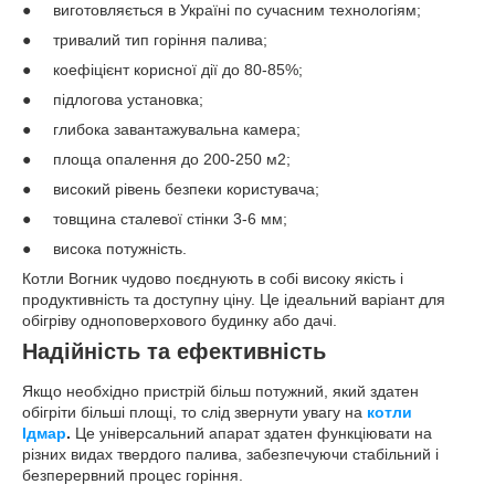
● виготовляється в Україні по сучасним технологіям;
● тривалий тип горіння палива;
● коефіцієнт корисної дії до 80-85%;
● підлогова установка;
● глибока завантажувальна камера;
● площа опалення до 200-250 м
2
;
● високий рівень безпеки користувача;
● товщина сталевої стінки 3-6 мм;
● висока потужність.
Котли Вогник чудово поєднують в собі високу якість і
продуктивність та доступну ціну. Це ідеальний варіант для
обігріву одноповерхового будинку або дачі.
Надійність та ефективність
Якщо необхідно пристрій більш потужний, який здатен
обігріти більші площі, то слід звернути увагу на
котли
Ідмар
.
Це універсальний апарат здатен функціювати на
різних видах твердого палива, забезпечуючи стабільний і
безперервний процес горіння.