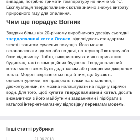
випадав, потрібно тримати температуру не нижче 65 °С.
Експлуатація твердопаливних котлів значно знижує витрату
природного газу для опалення.
Чим ще порадує Вогник
Завдяки більш ніж 20-річному виробничого досвіду сьогодні
твердопаливні котли Огонек
відповідають стандартам
якості і запитам сучасних покупців. Його можна
встановлювати вдома або на дачі, на території котеджу або
бази відпочинку. Тобто, використовувати як в приватних
будинках, так і в комерційних будівлях. Твердопаливний
котел може також бути додатковим або резервним джерелом
тепла. Моделі відрізняються ще й тим, що бувають
одноконтурними, які працюють тільки на опалення, і
двоконтурними, які можна налаштувати на подачу гарячої
води. Для того, щоб
купити твердопаливний котел
, досить
визначитися з його майбутніми завданнями і підібрати в
каталозі інтернет-магазину відповідну перевагам модель.
Інші статті рубрики
21.06.2018