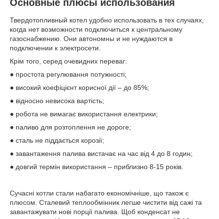
Основные плюсы использования
Твердотопливный котел удобно использовать в тех случаях,
когда нет возможности подключиться к центральному
газоснабжению. Они автономны и не нуждаются в
подключении к электросети.
Крім того, серед очевидних переваг:
● простота регулювання потужності;
● високий коефіцієнт корисної дії – до 85%;
● відносно невисока вартість;
● робота не вимагає використання електрики;
● паливо для розтоплення не дороге;
● сталь не піддається корозії;
● завантаження палива вистачає на час від 4 до 8 годин;
● довгий термін використання – приблизно 8-15 років.
Сучасні котли стали набагато економічніше, що також є
плюсом. Сталевий теплообмінник легше чистити від сажі та
завантажувати нові порції палива. Щоб конденсат не