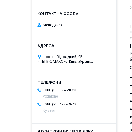
2
Менеджер
Н
п
к
И
просп. Відрадний, 95
б
«ТЕПЛОМАКС»., Київ, Україна
О
●
●
+380 (50) 524-28-23
●
Vodafone
●
+380 (98) 498-79-79
●
Kyivstar
І
о
Р