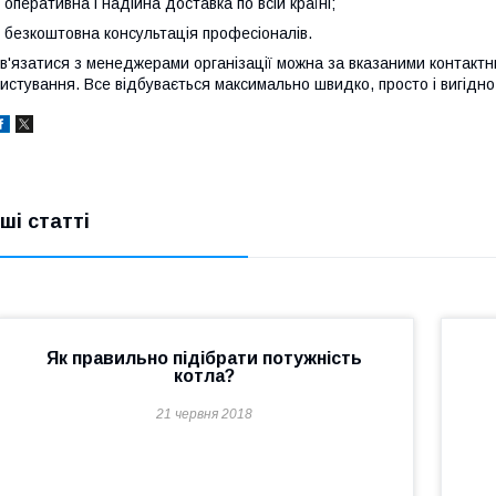
 оперативна і надійна доставка по всій країні;
 безкоштовна консультація професіоналів.
в'язатися з менеджерами організації можна за вказаними контак
истування. Все відбувається максимально швидко, просто і вигідно 
нші статті
Як правильно підібрати потужність
котла?
21 червня 2018