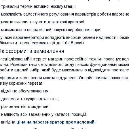
 тривалий термін активної експлуатації;
 можливість самостійного регулювання параметрів роботи пароген
 можна використовувати додаткові пристрої;
 максимально оперативний запуск і вироблення пари.
учасні парогенератори володіють високим рівнем надійності і без
більшити термін експлуатації до 10-15 років.
Як оформити замовлення
пеціалізований інтернет магазин професійної техніки пропонує ве
ілей. Різноманітність модельного ряду і високі функціональні мож
робити вдалий вибір, який буде максимально відповідати поставле
формити замовлення можна віддалено. Онлайн заявка заповнюєть
изку корисних переваг:
 відмінне обслуговування;
 допомога та супровід клієнтів;
 різноманітність моделей;
 наявність всіх зазначених у каталозі позицій;
 вигідна
ціна на парогенератор промисловий
;