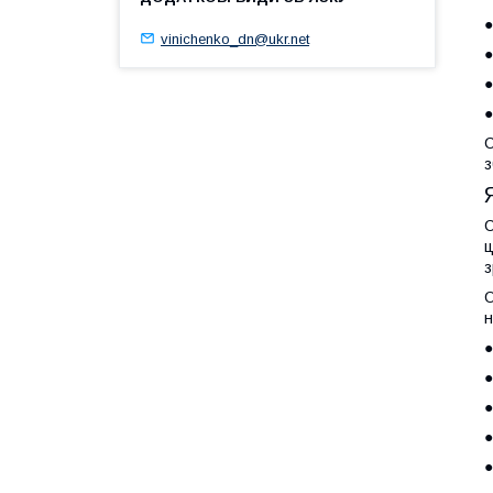
●
vinichenko_dn@ukr.net
●
●
●
С
з
С
ц
з
О
н
●
●
●
●
●