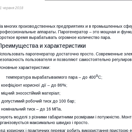
1 червня 2018
а многих производственных предприятиях и в промышленных сфе
рофессиональные аппараты. Парогенератор – это мощная и функц
ороткое время вырабатывать огромное количество пара.
Преимущества и характеристики
спользовать парогенератор достаточно просто. Современные эл
езопасность пользователя и позволяют самостоятельно регулиро
сновные характеристики:
о
 температура вырабатываемого пара – до 400
С;
 коефіцієнт корисної дії – до 86%;
 міцний зносостійкий матеріал;
 допустимий робочий тиск до 100 бар;
 номінальний тиск – до 16 МПа.
снують моделі з різними габаритними розмірами і потужністю. Мо
рганізовується максимально швидко і просто.
яд корисних і практичних переваг робить використання пристрою е