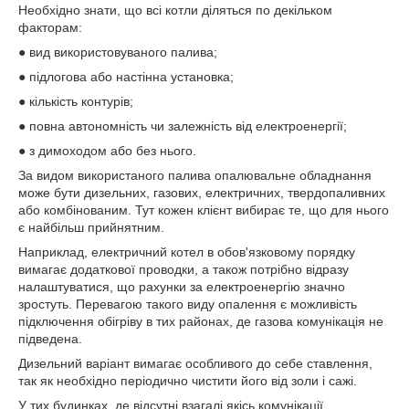
Необхідно знати, що всі котли діляться по декільком
факторам:
● вид використовуваного палива;
● підлогова або настінна установка;
● кількість контурів;
● повна автономність чи залежність від електроенергії;
● з димоходом або без нього.
За видом використаного палива опалювальне обладнання
може бути дизельних, газових, електричних, твердопаливних
або комбінованим. Тут кожен клієнт вибирає те, що для нього
є найбільш прийнятним.
Наприклад, електричний котел в обов'язковому порядку
вимагає додаткової проводки, а також потрібно відразу
налаштуватися, що рахунки за електроенергію значно
зростуть. Перевагою такого виду опалення є можливість
підключення обігріву в тих районах, де газова комунікація не
підведена.
Дизельний варіант вимагає особливого до себе ставлення,
так як необхідно періодично чистити його від золи і сажі.
У тих будинках, де відсутні взагалі якісь комунікації,