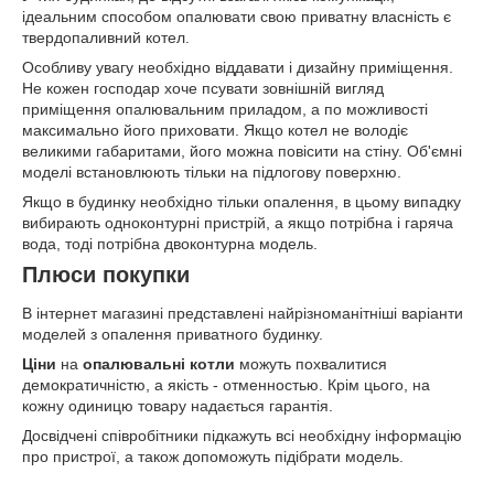
ідеальним способом опалювати свою приватну власність є
твердопаливний котел.
Особливу увагу необхідно віддавати і дизайну приміщення.
Не кожен господар хоче псувати зовнішній вигляд
приміщення опалювальним приладом, а по можливості
максимально його приховати. Якщо котел не володіє
великими габаритами, його можна повісити на стіну. Об'ємні
моделі встановлюють тільки на підлогову поверхню.
Якщо в будинку необхідно тільки опалення, в цьому випадку
вибирають одноконтурні пристрій, а якщо потрібна і гаряча
вода, тоді потрібна двоконтурна модель.
Плюси покупки
В інтернет магазині представлені найрізноманітніші варіанти
моделей з опалення приватного будинку.
Ціни
на
опалювальні котли
можуть похвалитися
демократичністю, а якість - отменностью. Крім цього, на
кожну одиницю товару надається гарантія.
Досвідчені співробітники підкажуть всі необхідну інформацію
про пристрої, а також допоможуть підібрати модель.