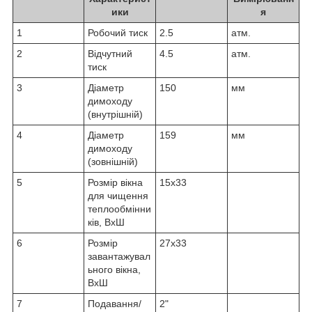
ики
я
1
Робочий тиск
2.5
атм.
2
Відчутний
4.5
атм.
тиск
3
Діаметр
150
мм
димоходу
(внутрішній)
4
Діаметр
159
мм
димоходу
(зовнішній)
5
Розмір вікна
15х33
для чищення
теплообмінни
ків, ВхШ
6
Розмір
27х33
завантажувал
ьного вікна,
ВхШ
7
Подавання/
2"