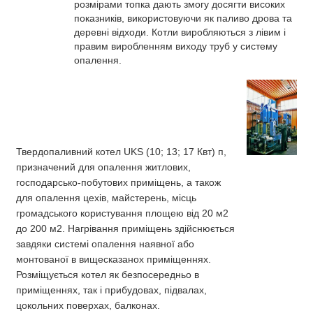
розмірами топка дають змогу досягти високих
показників, використовуючи як паливо дрова та
деревні відходи. Котли виробляються з лівим і
правим виробленням виходу труб у систему
опалення.
Твердопаливний котел UKS (10; 13; 17 Квт) п
,
призначений для опалення житлових,
господарсько-побутових приміщень, а також
для опалення цехів, майстерень, місць
громадського користування площею від 20 м2
до 200 м2. Нагрівання приміщень здійснюється
завдяки системі опалення наявної або
монтованої в вищесказанох приміщеннях.
Розміщується котел як безпосередньо в
приміщеннях, так і прибудовах, підвалах,
цокольних поверхах, балконах.