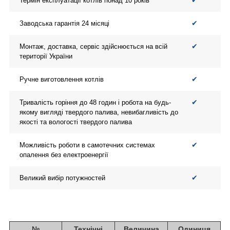
✔
Термін експлуатації котлів понад 10 років
✔
Заводська гарантія 24 місяці
✔
Монтаж, доставка, сервіс здійснюється на всій
території України
✔
Ручне виготовлення котлів
✔
Тривалість горіння до 48 годин і робота на будь-
якому вигляді твердого палива, невибагливість до
якості та вологості твердого палива
✔
Можливість роботи в самотечних системах
опалення без електроенергії
✔
Великий вибір потужностей
№
Технічні
Величина
Одиниця