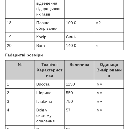
відведення
відпрацьован
их газів
18
Площа
100.0
м2
обігрівання
19
Колір
Синій
20
Вага
140.0
кг
Габаритні розміри
№
Технічні
Величина
Одиниця
Характерист
Вимірюванн
ики
я
1
Висота
1150
мм
2
Ширина
550
мм
3
Глибина
750
мм
4
Вхід у
57
мм
систему
опалення