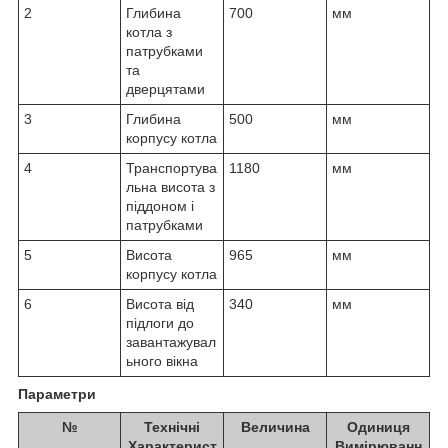
2
Глибина
700
мм
котла з
патрубками
та
дверцятами
3
Глибина
500
мм
корпусу котла
4
Транспортува
1180
мм
льна висота з
піддоном і
патрубками
5
Висота
965
мм
корпусу котла
6
Висота від
340
мм
підлоги до
завантажувал
ьного вікна
Параметри
№
Технічні
Величина
Одиниця
Характерист
Вимірюванн