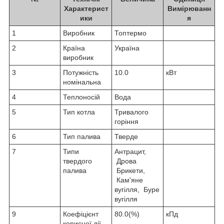
Характерист
Вимірюванн
ики
я
1
Виробник
Топтермо
2
Країна
Україна
виробник
3
Потужність
10.0
кВт
номінальна
4
Теплоносій
Вода
5
Тип котла
Тривалого
горіння
6
Тип палива
Тверде
7
Типи
Антрацит,
твердого
Дрова
палива
Брикети,
Кам'яне
вугілля, Буре
вугілля
9
Коефіцієнт
80.0(%)
кПд
корисної дії