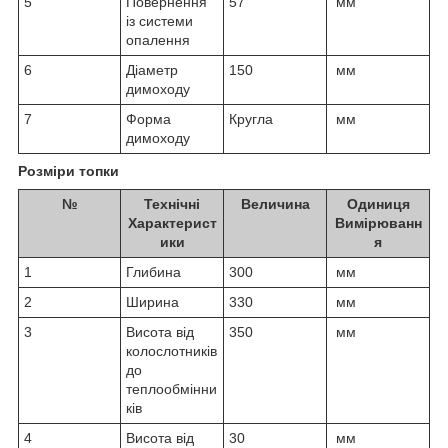
5
Повернення
57
мм
із системи
опалення
6
Діаметр
150
мм
димоходу
7
Форма
Кругла
мм
димоходу
Розміри топки
№
Технічні
Величина
Одиниця
Характерист
Вимірюванн
ики
я
1
Глибина
300
мм
2
Ширина
330
мм
3
Висота від
350
мм
колослотників
до
теплообмінни
ків
4
Висота від
30
мм