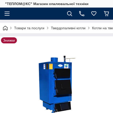
"ТЕПЛОМ@КС" Магазин опалювальної техніки
Товари та послуги
Твердопаливні котли
Котли на тв
Знижки