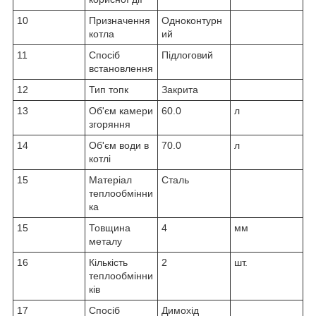
10
Призначення
Одноконтурн
котла
ий
11
Спосіб
Підлоговий
встановлення
12
Тип топк
Закрита
13
Об'єм камери
60.0
л
згоряння
14
Об'єм води в
70.0
л
котлі
15
Матеріал
Сталь
теплообмінни
ка
15
Товщина
4
мм
металу
16
Кількість
2
шт.
теплообмінни
ків
17
Спосіб
Димохід