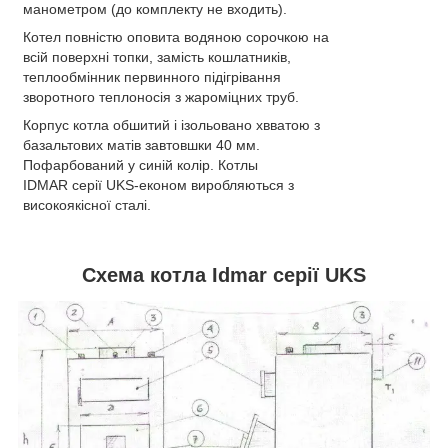
манометром (до комплекту не входить).
Котел повністю оповита водяною сорочкою на
всій поверхні топки, замість кошлатників,
теплообмінник первинного підігрівання
зворотного теплоносія з жароміцних труб.
Корпус котла обшитий і ізольовано хвватою з
базальтових матів завтовшки 40 мм.
Пофарбований у синій колір. Котлы
IDMAR
серії UKS-економ виробляються з
високоякісної сталі.
Схема котла Idmar серії UKS