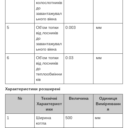
колослотників
до
завантажувал
ьного вікна
5
Об'єм топки
0.003
мм
від лосників
до
завантажувал
ьного вікна
6
Об'єм топки
0.03
мм
від лосників
до
теплообмінни
ків
Характеристики розширені
№
Технічні
Величина
Одиниця
Характерист
Вимірюванн
ики
я
1
Ширина
500
мм
котла