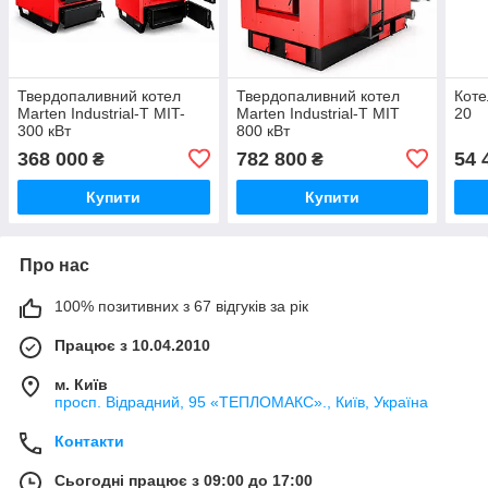
Твердопаливний котел
Твердопаливний котел
Коте
Marten Industrial-T MIT-
Marten Industrial-Т МІТ
20
300 кВт
800 кВт
368 000
782 800
54 
₴
₴
Купити
Купити
Про нас
100% позитивних з 67 відгуків за рік
Працює з 10.04.2010
м. Київ
просп. Відрадний, 95 «ТЕПЛОМАКС»., Київ, Україна
Контакти
Сьогодні працює з 09:00 до 17:00