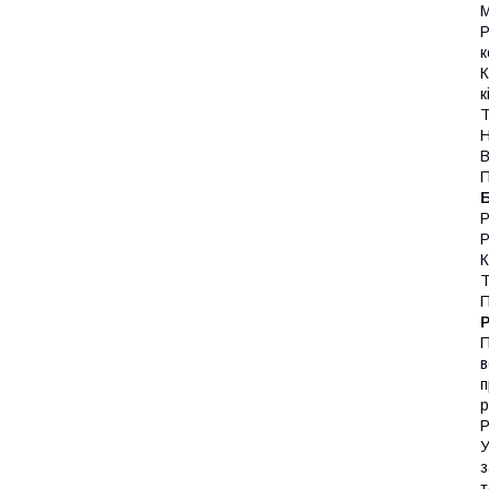
М
Р
к
К
к
Т
Н
В
П
Р
Р
К
Т
П
П
в
п
р
Р
У
з
т