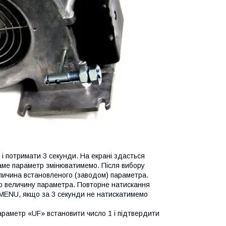
і потримати 3 секунди. На екрані здасться
саме параметр змінюватимемо. Після вибору
личина встановленого (заводом) параметра.
мо величину параметра. Повторне натискання
 MENU, якщо за 3 секунди не натискатимемо
араметр «UF» встановити число 1 і підтвердити