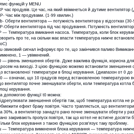
пис функцій у MENU
P час продувів. Це час, на який ввімкнеться й дутиме вентилятор (
P- Час між продувами. (1-99 хвилин.)
b- Оберти вентилятора — потужність вентилятора у відсотках (30-
P-Оберти вентилятора під час продування. Потужність вентилятор
P — Температура вмикання насоса. Температура, коли блок керуван
оворить про те, на скільки має впасти температура нижче встановл
оC)
u-звиковий сигнал інформує про те, що закінчився паливо Вимиканн
имкнено, 1 — увімкнений.
0 — рівень зменшення обертів. Дуже важлива функція, корисна для 
росем на виході. З цією функцією можемо встановити зменшення о
о встановленої температури в блоці керування. (диапазон от 0 до
0 — означає, що 10 градусів перед встановленою температурою в
о вентилятор почне зменшувати оберти, коли температура котла 
лоці керування.
а допомогою функції t0 можна:
ідрегулювати зменшення обертів так, щоб температура котла не р
бмежити ефект браку повітря. Часто трапляється, що вентилятор
а 30%, а вентилятор занадто рано почне зменшувати оберти у ра
ано закривають пропуск повітря, так що котел не встигне досягти 
ільки блок керування з такою функцією розв'язує таку проблему.
u — Температура вимкнення блока керування — температура нижче, 