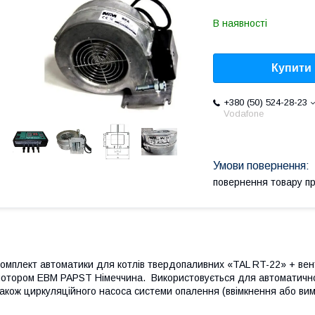
В наявності
Купити
+380 (50) 524-28-23
Vodafone
повернення товару п
омплект автоматики для котлів твердопаливних «TAL RT-22» + ве
отором EBM PAPST Німеччина. Використовується для автоматично
акож циркуляційного насоса системи опалення (ввімкнення або вим