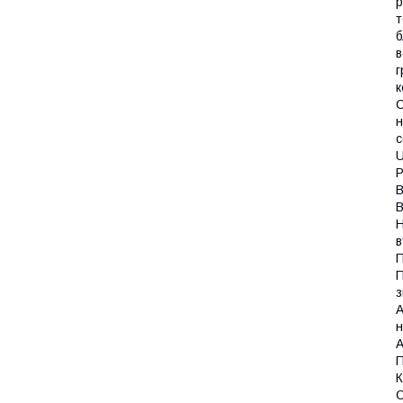
р
т
б
в
г
к
C
н
с
U
Р
В
В
Н
в
П
П
з
А
н
А
П
К
С