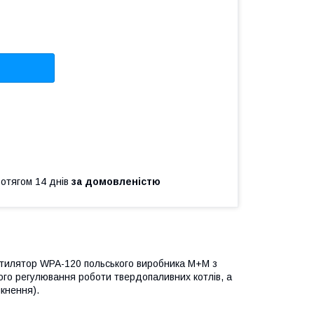
ротягом 14 днів
за домовленістю
нтилятор WPA-120 польського виробника М+M з
го регулювання роботи твердопаливних котлів, а
кнення).