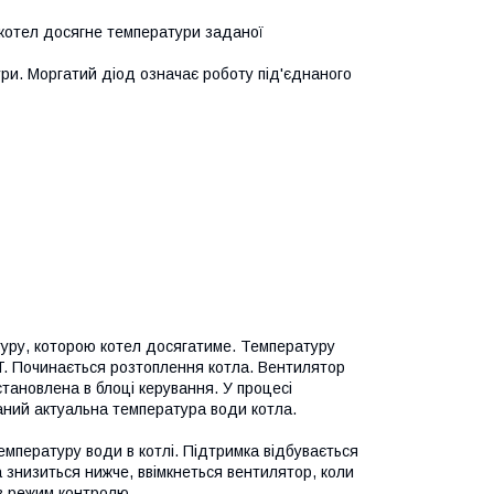
 котел досягне температури заданої
ри. Моргатий діод означає роботу під'єднаного
уру, которою котел досягатиме. Температуру
RT. Починається розтоплення котла. Вентилятор
становлена в блоці керування. У процесі
заний актуальна температура води котла.
емпературу води в котлі. Підтримка відбувається
 знизиться нижче, ввімкнеться вентилятор, коли
в режим контролю.