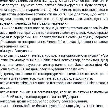
ежим чергування. Загоряється діод "СТОП", вимикається вентилятор
емпература, яку може встановити в блоці керування, буде завжди 
лока керування. (параметр «tu»). Наприклад, якщо параметр «tu» 
оди котла допоможе встановити на 50 °C. Це для того, щоб котел н
радуси вищою, ніж параметр «tu». Тоді можлива ситуація, що темпер
ерування перейшов би в режим чергування.
O — Час вимкнення насоса. Функція використовується разом із кі
асос, щоб температура в приміщенні стабілізувалася. Насос працю
екунд із перервами, які налаштовуються в саме цій функції парам
F- заводське настроювання. Число "1" означає відновлення заводс
озтоплення котла.
вімкнути блокування
становити бажану температуру котла використовуючи кнопки "+"tra
атисніть кнопку "START". Ввімкнеться вентилятор, загориться діод 
томлена температура вентилятор вимкнеться. Засвітиться діод «
ісля виконання завдань блок керування забезпечить:
ідтримку встановленої температури через вмикання вентилятора. 
низиться і вимкнеться, коли температура буде досягнута.
втоматичне ввімкнення насоса центрального опалення після того, 
асоса.
втоматичне вимкнення вентилятора, коли вентилятори та помпи кол
остійний огляд температури котла на ЛЕДекрані.
онтрольні діоди інформує про роботу блокакерування.
ТОП — кінець роботи блока керування. Якщо діод СТОП кліпає — це