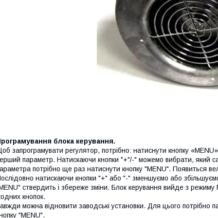
Програмування блока керування.
об запрограмувати регулятор, потрібно: натиснути кнопку «MENU» 
ерший параметр. Натискаючи кнопки "+"/-" можемо вибрати, який 
араметра потрібно ще раз натиснути кнопку "MENU". Появиться ве
ослідовно натискаючи кнопки "+" або "-" зменшуємо або збільшує
MENU" ствердить і збереже зміни. Блок керування вийде з режиму
одних кнопок.
авжди можна відновити заводські установки. Для цього потрібно п
нопку "MENU".