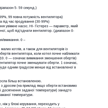
діапазон 5- 59 секунд.)
99%, 99 повна потужність вентилятора)
а під час продування (30-99%)
ня увімкне насос. HI- Гістерез — параметр, який
еної, щоб під'єднати вентилятор. (диапазон 0-
я/вмикання. 0 –
малих котлів, а також для вентиляторів із
бертів вентилятора, коли котел почне наближати
 10. 0 — означає вимикання зменшення обертів)
ентилятор почне зменшувати оберти. 1 означає,
буде одним градусом менше від встановленої в
осла більш встановленою.
и з дросем (на приклад якщо оберти встановимо
зі досягнення заданої температури) занадто
бажаної температури.
ніж у блокі керування, переходить у