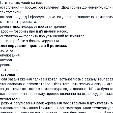
іститься звуковий сигнал.
озтоплення — процес розтоплення. Діод горить до моменту, коли
ористувачем.
онтроль — діод інформує, що котел досяг встановленої температу
імнатного термостата.
ривога-діод інформує про стан тривоги.
асос — говорить про під'єднаний насос.
ентилятор — говорить про увімкнений вентилятор.
равила роботи з блоком керування
Блок керування працює в 5 режимах:
астопка
егулювання
онтроль
ривога
огашення.
Растопка
ісля завантаження палива в котел, встановлюємо бажану температ
становлюємо кнопками "+" і "-". Після того натискаємо кнопку STA
рацюватиме до того, як температура води досягне тієї, яка була в
озтоплення, як і через вагу, процес опалення на екрані буде пока
егулювання
 режимі регулювання блок керування має стабільно підтримувати т
а допомогою вмикання і вимикання вентилятора. Коли температура
емпература досягне встановленого рівня блок керування перейде 