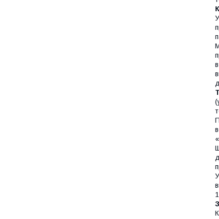
У
п
п
М
п
в
в
д
(
т
П
в
«
Щ
д
п
У
в
1
К