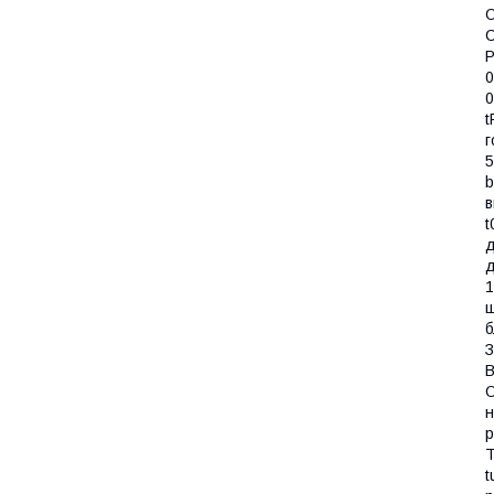
О
C
P
0
0
t
г
5
b
в
t
д
д
1
щ
б
З
В
О
н
р
Т
t