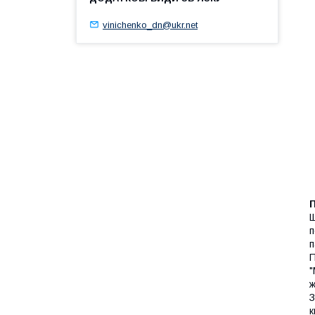
vinichenko_dn@ukr.net
Щ
п
п
П
"
ж
З
к