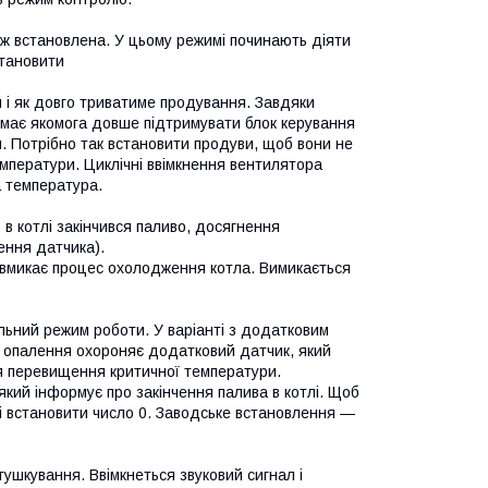
іж встановлена. У цьому режимі починають діяти
становити
я і як довго триватиме продування. Завдяки
має якомога довше підтримувати блок керування
. Потрібно так встановити продуви, щоб вони не
емператури. Циклічні ввімкнення вентилятора
а температура.
 в котлі закінчився паливо, досягнення
ення датчика).
, вмикає процес охолодження котла. Вимикається
ьний режим роботи. У варіанті з додатковим
 опалення охороняє додатковий датчик, який
ля перевищення критичної температури.
який інформує про закінчення палива в котлі. Щоб
і встановити число 0. Заводське встановлення —
тушкування. Ввімкнеться звуковий сигнал і