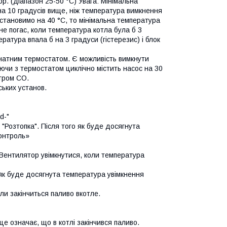
. (діапазон 25-50 °C) Увага: Мінімальна
на 10 градусів вище, ніж температура вимкнення
встановимо на 40 °C, то мінімальна температура
е погас, коли температура котла була б 3
атура впала б на 3 градуси (гістерезис) і блок
мнатним термостатом. Є можливість вимкнути
ючи з термостатом циклічно містить насос на 30
етром CO.
ьких установ.
d-"
"Розтопка". Після того як буде досягнута
Контроль»
Вентилятор увімкнутися, коли температура
як буде досягнута температура увімкнення
и закінчиться паливо вкотле.
 означає, що в котлі закінчився паливо.