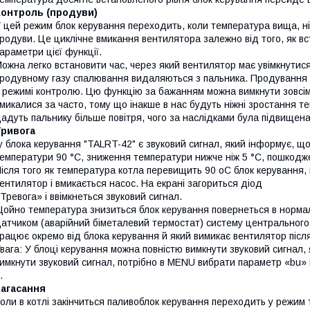
Контроль (продуви)
 цей режим блок керування переходить, коли температура вища, н
родуви. Це циклічне вмикання вентилятора залежно від того, як в
араметри цієї функції.
ожна легко встановити час, через який вентилятор має увімкнутис
родувному газу спалювання видаляються з пальника. Продування 
 режимі контролю. Цю функцію за бажанням можна вимкнути зовсім
микалися за часто, тому що інакше в нас будуть ніжні зростання т
адуть пальнику більше повітря, чого за наслідками була підвищен
Тривога
у блока керування "TALRT-42" є звуковий сигнал, який інформує, що
емператури 90 °C, зниження температури нижче ніж 5 °C, пошкодж
ісля того як температура котла перевищить 90 oC блок керування
ентилятор і вмикається насос. На екрані загориться діод
Тревога» і ввімкнеться звуковий сигнал.
ойно температура знизиться блок керування повернеться в нормал
атчиком (аварійний біметалевий термостат) систему центрального
рацює окремо від блока керування й який вимикає вентилятор піс
вага: У блоці керування можна повністю вимкнути звуковий сигнал, 
имкнути звуковий сигнал, потрібно в MENU вибрати параметр «bu» 
.
Загасання
оли в котлі закінчиться паливоблок керування переходить у режим 