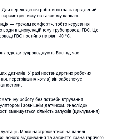
. Для переведення роботи котла на зріджений
 параметри тиску на газовому клапані.
ункція — «режим комфорт», тобто керування
ою води в циркуляційному трубопроводі ГВС. Це
воді ГВС постійно на рівні 40 °C.
світлодіоди супроводжують Вас під час
их датчиків. У разі нестандартних робочих
ення, перегрівання котла) він забезпечує
агностики.
томатичну роботу без потреби втручання
гулятором і зовнішнім датчиком. Унаслідок
сті зменшується кількість запусків (циклування)
плуатації. Може настроюватися на панелі
кочасного відкривання та закриття крана гарячого