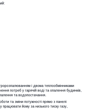
ий:
ктророзпалюванням і двома теплообмінниками
ння потреб у гарячій воді та опалення будинків,
опалення та водопостачання.
боти та зміни потужності прямо з панелі
гу працювати йому за низького тиску газу,