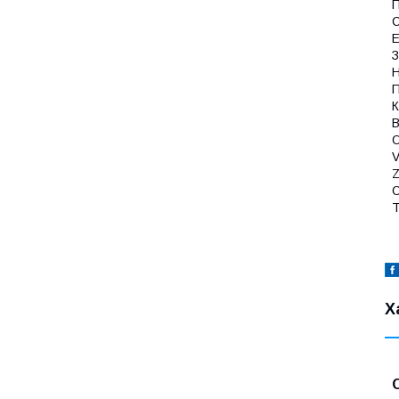
П
С
Е
З
Н
П
К
B
О
V
Z
O
T
Х