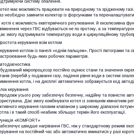
ідтримуючи систему опалення.
отел має можливість працювати на природному та зрідженому газі
аз необхідно замінити колектор із форсунками та переналаштувати
 котлі є можливість еквітермічного регулювання. й ексклюзивна ф
вімкнення через ГВС відбувається не по протоку, а за температур
ає змогу підтримувати температуру води в циркуляційному трубопро
ростота керування всім котлом
ерування котлом із панелі «однім пальцем». Прості піктограми та 
астроювання будь-яких робочих параметрів.
втодіагностика
будований мікропроцесор постійно оцінює стани та значення окрем
танів (перебій у подаванні газу, падіння рівня води в системі опал
имкнення котла, і на дисплеї автоматично зображується код автоді
лок керування
продовж усього року забезпечує безпечну, надійну та повністю ав
ористувача. Дає змогу комбінувати котел із зовнішнім кімнатним ре
ктивного керування газовим клапаном у широкому діапазоні потужно
отла і в такий спосіб неабияк збільшує термін його експлуатації.
Функція «KOMFORT»
абезпечує швидше нагрівання ГВС, ніж у стандартному режимі екс
ерування на постійний час або автоматично вмикатися у разі корот