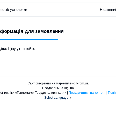
посіб установки
Настінни
нформація для замовлення
іна:
Ціну уточнюйте
Сайт створений на маркетплейсі
Prom.ua
Продавець на Bigl.ua
Магазин опалювальної техніки «Тепломакс» Твердопаливні котли |
Поскаржитися на контент
|
Політ
Select Language
▼