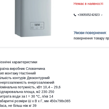
Немає в наявності
+380505242823
повернення товару п
ехнічні характеристики
раїна-виробник Словаччина
ип монтажу Настінний
ількість контурів Двоконтурний
нергозалежність енергозалежний
омінальна потужність, кВт 10,4 – 29,6
ідпарювальна площа, м2 230-250
итрата води за t = 30 °C, л/хв 14
абаритні розміри Ш х В х Г, мм 450x798x365
аса, не більш ніж кг 39