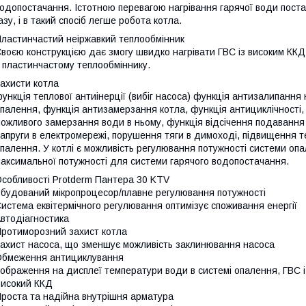
одопостачання. Істотною перевагою нагрівання гарячої води пост
азу, і в такий спосіб легше робота котла.
ластинчастий неіржавкий теплообмінник
воєю конструкцією дає змогу швидко нагрівати ГВС із високим ККД
 пластинчастому теплообміннику.
ахисти котла
ункція теплової антиінерції (вибіг насоса) функція антизалипанн
палення, функція антизамерзання котла, функція антициклічності,
ожливого замерзання води в ньому, функція відсічення подавання га
апруги в електромережі, порушення тяги в димоході, підвищення т
палення. У котлі є можливість регулювання потужності системи опа
аксимальної потужності для системи гарячого водопостачання.
собливості Protderm Пантера 30 KTV
будований мікропроцесор/плавне регулювання потужності
истема еквітермічного регулювання оптимізує споживання енергії
втодіагностика
ротиморозний захист котла
ахист насоса, що зменшує можливість заклинювання насоса
бмеження антициклування
ображення на дисплеї температури води в системі опалення, ГВC і
исокий ККД
роста та надійна внутрішня арматура