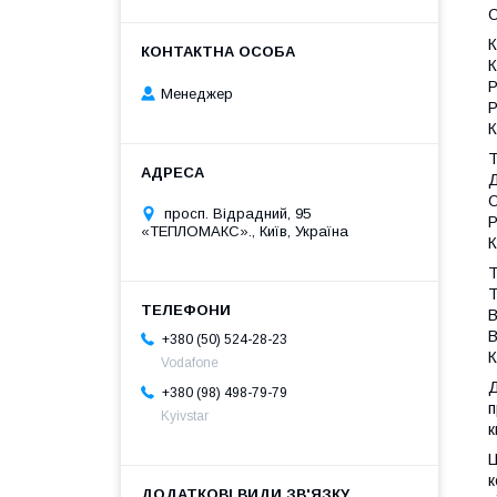
О
К
К
Р
Менеджер
Р
К
Т
Д
О
просп. Відрадний, 95
Р
«ТЕПЛОМАКС»., Київ, Україна
К
Т
Т
В
В
+380 (50) 524-28-23
К
Vodafone
Д
+380 (98) 498-79-79
п
Kyivstar
к
Ц
к