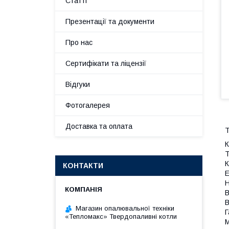
Статті
Презентації та документи
Про нас
Сертифікати та ліцензії
Відгуки
Фотогалерея
Доставка та оплата
Т
К
Т
К
КОНТАКТИ
Е
Н
В
В
Магазин опалювальної техніки
Г
«Тепломакс» Твердопаливні котли
М