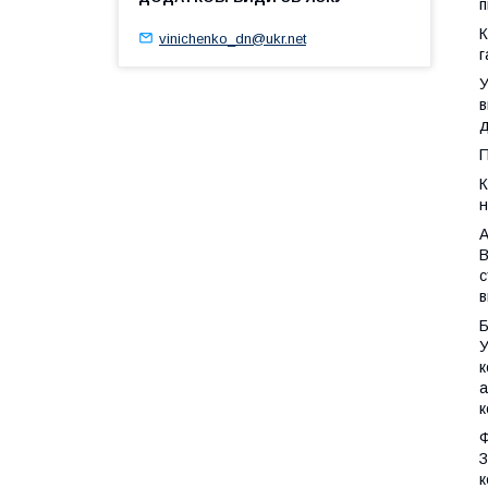
п
К
vinichenko_dn@ukr.net
г
У
в
д
П
К
н
А
В
с
в
Б
У
к
а
к
З
к