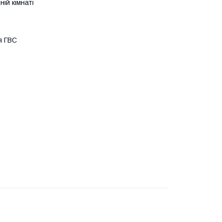
ій кімнаті
я ГВC