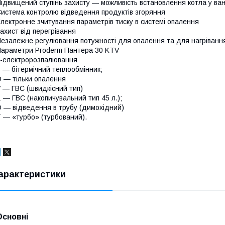
ідвищений ступінь захисту — можливість встановлення котла у ванн
истема контролю відведення продуктів згоряння
лектронне зчитування параметрів тиску в системі опалення
ахист від перегрівання
езалежне регулювання потужності для опалення та для нагріванн
араметри Proderm Пантера 30 KTV
-електророзпалювання
 — бітермічний теплообмінник;
 — тільки опалення
 — ГВС (швидкісний тип)
 — ГВС (накопичувальний тип 45 л.);
 — відведення в трубу (димохідний)
 — «турбо» (турбований).
арактеристики
Основні