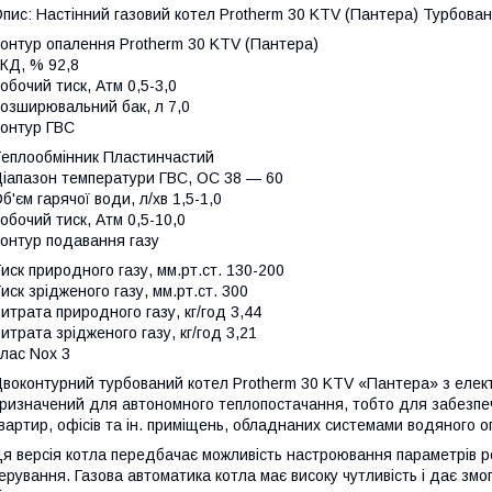
пис: Настінний газовий котел Protherm 30 KTV (Пантера) Турбован
онтур опалення Protherm 30 KTV (Пантера)
КД, % 92,8
обочий тиск, Атм 0,5-3,0
озширювальний бак, л 7,0
онтур ГВС
еплообмінник Пластинчастий
іапазон температури ГВС, ОС 38 — 60
б'єм гарячої води, л/хв 1,5-1,0
обочий тиск, Атм 0,5-10,0
онтур подавання газу
иск природного газу, мм.рт.ст. 130-200
иск зрідженого газу, мм.рт.ст. 300
итрата природного газу, кг/год 3,44
итрата зрідженого газу, кг/год 3,21
лас Nox 3
воконтурний турбований котел Protherm 30 KTV «Пантера» з еле
ризначений для автономного теплопостачання, тобто для забезпече
вартир, офісів та ін. приміщень, обладнаних системами водяного 
я версія котла передбачає можливість настроювання параметрів ро
ерування. Газова автоматика котла має високу чутливість і дає змо