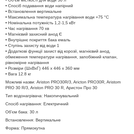
• Спосіб подавання води напірний
• Встановлення вертикальне
• Максимальна температура нагрівання води +75 °C
• Номінальна потужність 1,2-1,5 кВт
• Час нагрівання 70 хв
• Магнієвий захисний анод Є
• Внутрішнє покриття бака емаль
• Ступінь захисту від води 1
• Додаткові функції захист від корозії, магнієвий анод,
обмеження температури нагрівання, запобіжний клапан,
рівномірне нагрівання
• Розміри (ШхВхГ) 446 x 446 x 360 мм
• Вага 12.8 кг
Можливі назви: Ariston PRO30R/3, Aricton PRO30R, Aristom
PRO 30 R/3, Ariston PRO 30 R, Аристон Про 30
Тип водонагрівача: Накопичувальний
Спосіб нагрівання: Електричний
Об'єм бака: 30 л
Встановлення: Вертикальне
Форма: Прямокутна