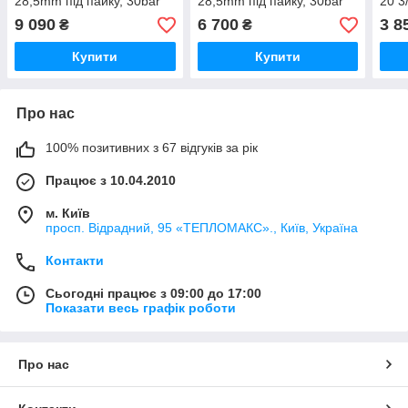
28,5mm під пайку, 30bar
28,5mm під пайку, 30bar
20 3
9 090
6 700
3 8
₴
₴
Купити
Купити
Про нас
100% позитивних з 67 відгуків за рік
Працює з 10.04.2010
м. Київ
просп. Відрадний, 95 «ТЕПЛОМАКС»., Київ, Україна
Контакти
Сьогодні працює з 09:00 до 17:00
Показати весь графік роботи
Про нас