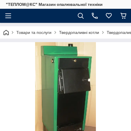
"ТЕПЛОМ@КС" Магазин опалювальної техніки
Товари та послуги
Твердопаливні котли
Твердопалив