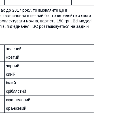
лах до 2017 року, то вмовляйте це в
о відчинення в певний бік, то вмовляйте з якого
омплектувати можна, вартість 150 грн. Всі моделі
отлів, під'єднання ГВС розташовується на задній
зелений
жовтий
чорний
синій
білий
сріблястий
сіро-зелений
оранжевий