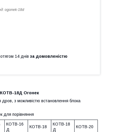
од:
ogonek-18d
ротягом 14 днів
за домовленістю
 КОТВ-18Д Огонек
 дров, з можливістю встановлення блока
ек для порівняння
4
КОТВ-16
КОТВ-18
КОТВ-18
КОТВ-20
Д
Д