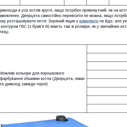
:
имоходи в усіх котлів круглі, якщо потрібен прямокутний, як на кот
амовленні. Дверцята самостійно перевісити не можна, якщо потрібн
оку розташовувати петлі. Зоряний ящик у
комплекте
не йде, але ук
 контуром ГВС (з буків'я В) мають такі ж розміри, як у звичайних к
тінці.
Можливі кольори для порошкового
фарбування обшивки котла (Дверцята, ніжки
та димохід завжди чорні)