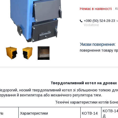
Немає в наявності
К
+380 (50) 524-28-23
Vodafone
повернення товару п
Твердопаливний котел на дровах
едорогий, ноский твердопаливний котел зі збільшеною топкою для
ерування й вентилятора або механічного регулятора тяги.
Технічні характеристики котлів Бон
КОТВ-1
№
Характеристики
КОТВ-14
Д