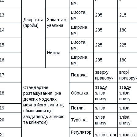
12
-
-
мм:
Висота,
13
205
215
мм:
Дверцята
Завантаж
(пройм)
увальна
Ширина,
14
285
180
мм:
Висота,
15
225
225
мм:
Нижня
Ширина,
16
285
180
мм:
зверху
вгорі
17
Подача:
праворуч
правору
ззаду
ззаду
Стандартне
18
Обратка:
зліва
зліва
розташування: (на
внизу
внизу
деяких моделях
можна його змінити,
19
Петли:
зліва
зліва
обмовивши це
заздалегідь зі мною
зліва
зліва
20
Турбіна:
та клієнтом)
внизу
внизу
Регулятор
21
зліва вгорі
зліва вго