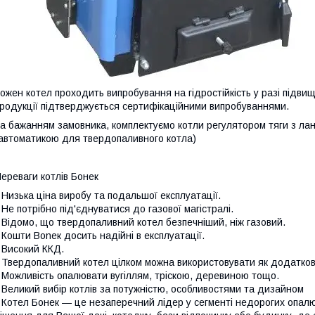
ожен котел проходить випробування на гідростійкість у разі підвищ
родукції підтверджується сертифікаційними випробуваннями.
а бажанням замовника, комплектуємо котли регулятором тяги з л
автоматикою для твердопаливного котла)
ереваги котлів Бонек
 Низька ціна виробу та подальшої експлуатації.
 Не потрібно під'єднуватися до газової магістралі.
 Відомо, що твердопаливний котел безпечніший, ніж газовий.
 Кошти Boneк досить надійні в експлуатації.
 Високий ККД.
 Твердопаливний котел цілком можна використовувати як додатков
 Можливість опалювати вугіллям, тріскою, деревиною тощо.
 Великий вибір котлів за потужністю, особливостями та дизайном
 Котел Бонек — це незаперечний лідер у сегменті недорогих опал