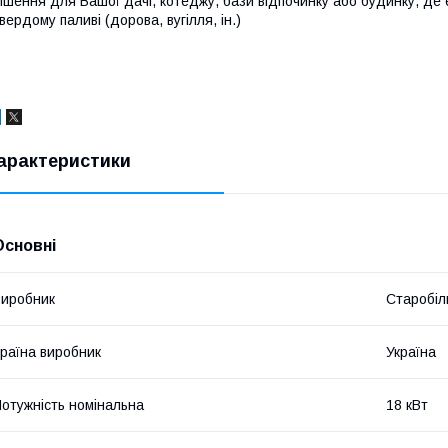
ішення для Вашої дачі, котеджу, бази відпочинку або будинку, де 
вердому паливі (дорова, вугілля, ін.)
арактеристики
Основні
иробник
Старобіл
раїна виробник
Україна
отужність номінальна
18 кВт