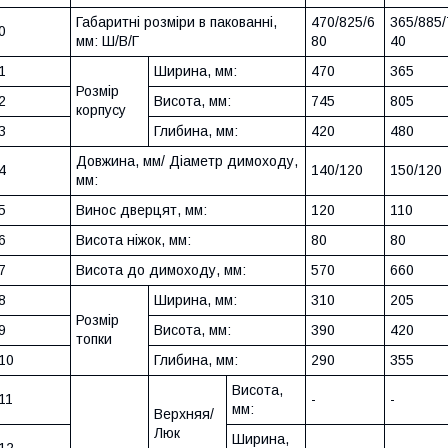
Габаритні розміри в пакованні,
470/825/6
365/885/
0
мм: Ш/В/Г
80
40
1
Ширина, мм:
470
365
Розмір
2
Висота, мм:
745
805
корпусу
3
Глибина, мм:
420
480
Довжина, мм/ Діаметр димоходу,
4
140/120
150/120
мм:
5
Винос дверцят, мм:
120
110
6
Висота ніжок, мм:
80
80
7
Висота до димоходу, мм:
570
660
8
Ширина, мм:
310
205
Розмір
9
Висота, мм:
390
420
топки
10
Глибина, мм:
290
355
Висота,
11
-
-
мм:
Верхняя/
Люк
Ширина,