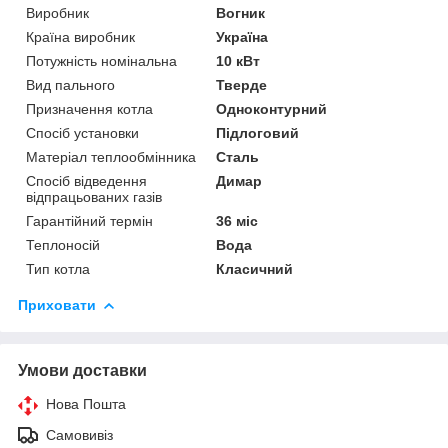
Виробник
Вогник
Країна виробник
Україна
Потужність номінальна
10 кВт
Вид пального
Тверде
Призначення котла
Одноконтурний
Спосіб установки
Підлоговий
Матеріал теплообмінника
Сталь
Спосіб відведення
Димар
відпрацьованих газів
Гарантійний термін
36 міс
Теплоносій
Вода
Тип котла
Класичний
Приховати
Умови доставки
Нова Пошта
Самовивіз