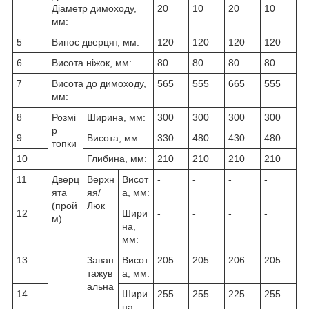
Діаметр димоходу,
20
10
20
10
мм:
5
Винос дверцят, мм:
120
120
120
120
6
Висота ніжок, мм:
80
80
80
80
7
Висота до димоходу,
565
555
665
555
мм:
8
Розмі
Ширина, мм:
300
300
300
300
р
9
Висота, мм:
330
480
430
480
топки
10
Глибина, мм:
210
210
210
210
11
Дверц
Верхн
Висот
-
-
-
-
ята
яя/
а, мм:
(прой
Люк
12
Шири
-
-
-
-
м)
на,
мм:
13
Заван
Висот
205
205
206
205
тажув
а, мм:
альна
14
Шири
255
255
225
255
на,