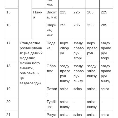
мм:
15
Нижн
Висот
225
225
205
225
я
а, мм:
16
Шири
255
285
255
285
на,
мм:
17
Стандартне
Пода
верх
ззаду
верх
ззаду
розташуванн
ча:
лівор
право
право
право
я: (на деяких
уч
руч
руч
руч
моделях
вгорі
вгорі
можна його
18
Обра
ззаду
ззаду
ззаду
ззаду
змінити,
тка:
право
право
зліва
право
обмовивши
руч
руч
внизу
руч
це
внизу
внизу
внизу
заздалегідь)
19
Петли
зліва
зліва
зліва
зліва
:
20
Турбі
зліва
-
зліва
-
на:
внизу
внизу
21
Регул
зліва
зліва
зліва
зліва