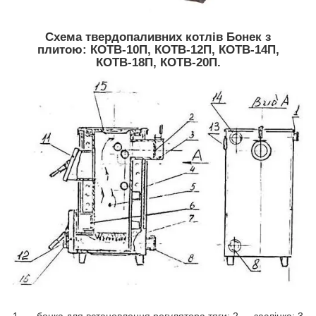
Схема твердопаливних котлів Бонек з
плитою:
КОТВ-10П, КОТВ-12П, КОТВ-14П,
КОТВ-18П, КОТВ-20П.
1. — бонка для встановлення регулятора тяги; 2 — заслінка; 3