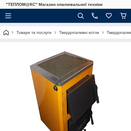
"ТЕПЛОМ@КС" Магазин опалювальної техніки
Товари та послуги
Твердопаливні котли
Твердопалив