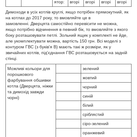
ятор:
вгорі
вгорі
вгорі
вгорі
Димоходи в усіх котлів круглі, якщо потрібен прямокутний, як
на котлах до 2017 року, то вмовляйте це в
замовленні. Дверцята самостійно перевісити не можна,
якщо потрібно відчинення в певний бік, то вмовляйте з якого
боку розташовувати петлі. Зольний ящик у комплекті не йде,
але укомплектувати можна, вартість 150 грн. Всі моделі з
контуром ГВС (з буків'я В) мають такі ж розміри, як у
звичайних котлів, під'єднання ГВС розташовується на задній
стінці.
Можливі кольори для
зелений
порошкового
жовтий
фарбування обшивки
котла (Дверцята, ніжки
чорний
та димохід завжди
синій
чорні)
білий
сріблястий
сіро-зелений
оранжевий