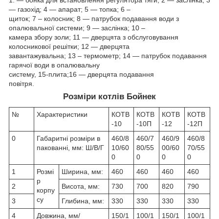
— газохід; 4 — апарат; 5 — топка; 6 –
щиток; 7 – колосник; 8 — патрубок подавання води з
опалювальної системи; 9 — заслінка; 10 –
камера збору золи; 11 — дверцята з обслуговування
колосникової решітки; 12 — дверцята
завантажувальна; 13 – термометр; 14 — патрубок подавання
гарячої води в опалювальну
систему, 15-плита;16 — дверцята подавання
повітря.
Розміри котлів Бойнек
№
Характеристики
КОТВ
КОТВ
КОТВ
КОТВ
-10
-10П
-12
-12П
0
Габаритні розміри в
460/8
460/7
460/9
460/8
пакованні, мм: Ш/В/Г
10/60
80/55
00/60
70/55
0
0
0
0
1
Розмі
Ширина, мм:
460
460
460
460
р
2
Висота, мм:
730
700
820
790
корпу
су
3
Глибина, мм:
330
330
330
330
4
Довжина, мм/
150/1
100/1
150/1
100/1