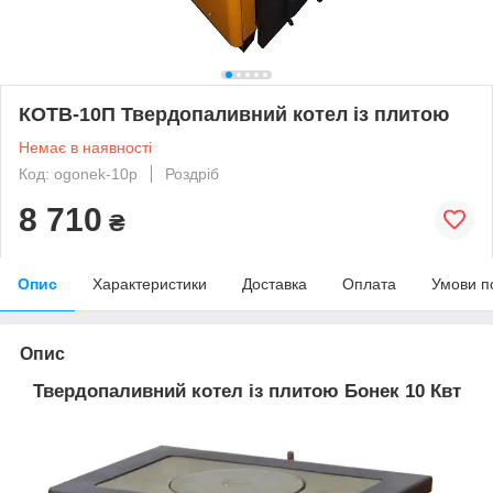
КОТВ-10П Твердопаливний котел із плитою
Немає в наявності
Код: ogonek-10p
Роздріб
8 710
₴
Опис
Характеристики
Доставка
Оплата
Умови п
Опис
Твердопаливний котел із плитою Бонек 10 Квт