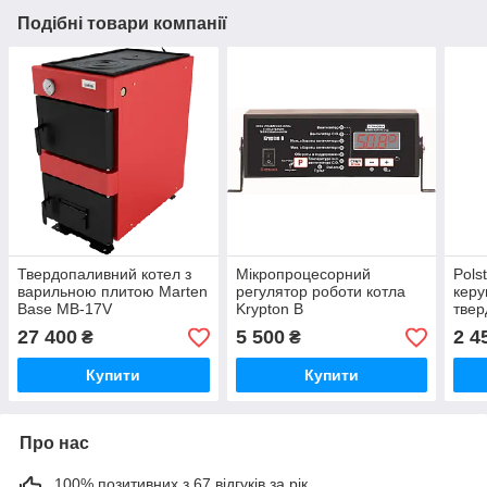
Подібні товари компанії
Твердопаливний котел з
Мікропроцесорний
Pols
варильною плитою Marten
регулятор роботи котла
керу
Base MB-17V
Krypton B
твер
дво
27 400
5 500
2 4
₴
₴
Купити
Купити
Про нас
100% позитивних з 67 відгуків за рік