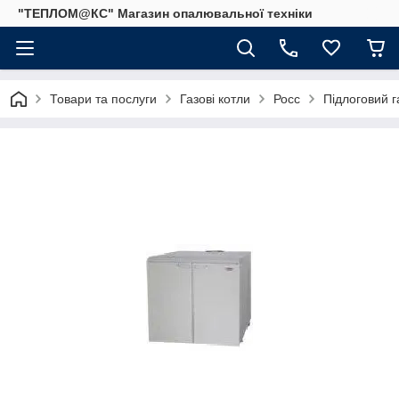
"ТЕПЛОМ@КС" Магазин опалювальної техніки
Товари та послуги
Газові котли
Росс
Підлоговий 