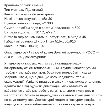
Країна-виробник Україна
Тип монтажу Підлоговий
Кількість контурів Двоконтурний
Номінальна потужність, кВт 30
Відпарювальна площа, м2 300
Сумарний об'єм води в системі опалення, л 390
Витрата води за t = 30 °C, л/хв 7
Витрата газу за номінальної потужності, м3/год 3.45
Габаритні розміри Ш х В х Г, мм 515х880х610
Маса, не більш ніж кг, 102
Опис підлоговий газовий котел Великої потужності, РОСС —
АОГВ — 30 Двоконтурний:
У підлогових газових котлах серії стандарт-класу
використовуються теплообмінники із суцільнонатягнутими
трубами, які забезпечують брак течі теплообмінника за
зварним швом, що підвищує його надійність і термін
експлуатації. Успішно працює в закритих системах опалення,
адаптується під будь-які димоходи. Блок автоматики
забезпечує стабільну роботу за мінімального тиску газу в
магістралях. Можливе перебудування автоматики для роботи
на зрідженому газі. Двоконтурні моделі з контуром нагрівання
води дають змогу забезпечити споживачів гарячою водою.