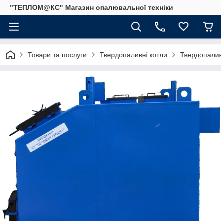
"ТЕПЛОМ@КС" Магазин опалювальної техніки
Товари та послуги
Твердопаливні котли
Твердопалив