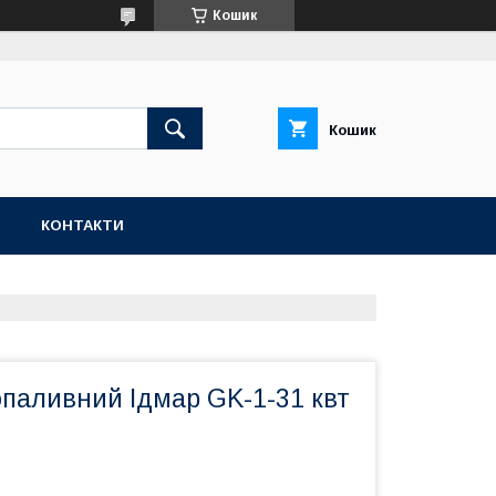
Кошик
Кошик
Н
КОНТАКТИ
опаливний Ідмар GK-1-31 квт