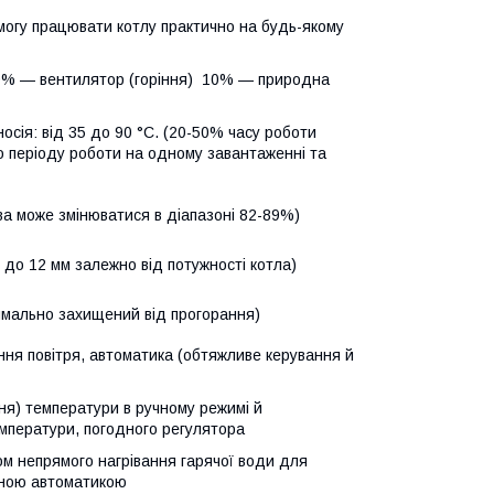
огу працювати котлу практично на будь-якому
90% — вентилятор (горіння) 10% — природна
сія: від 35 до 90 °C. (20-50% часу роботи
ого періоду роботи на одному завантаженні та
ва може змінюватися в діапазоні 82-89%)
 до 12 мм залежно від потужності котла)
имально захищений від прогорання)
ння повітря, автоматика (обтяжливе керування й
ня) температури в ручному режимі й
мператури, погодного регулятора
м непрямого нагрівання гарячої води для
аною автоматикою