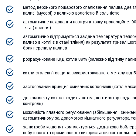
метод верхнього пошарового спалювання палива дає зм
паливі (мусорі) з великою вологістю й зольністю
автоматичне подавання повітря в топку пропорційне: 
тяга (тілення)
автоматично підтримується задана температура теплоно
паливо в котлі є в стані тління) як результат триваліш
брак перепалу палива
розрахунковане ККД котла 89% (залежно від типу пали
котли сталеві (товщина використовуваного металу від 5
застосований принцип омиваних колосників (котіл макс
до комплекту котла входить: котел, вентилятор подава
контроль)
можливість плавного регулювання (збільшення і знижен
автоматичному за допомогою кімнатного регулятора те
за потреби кошенят комплектується додатково бойлеро
побутового та промислового використання контрольов