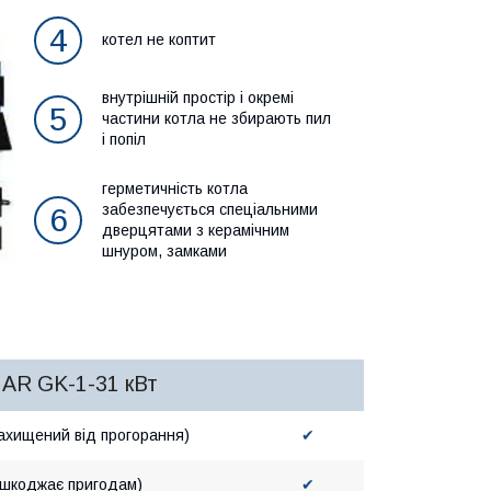
4
котел не коптит
внутрішній простір і окремі
5
частини котла не збирають пил
і попіл
герметичність котла
забезпечується спеціальними
6
дверцятами з керамічним
шнуром, замками
DMAR GK-1-31 кВт
захищений від прогорання)
✔
ерешкоджає пригодам)
✔