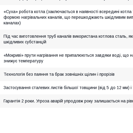
«Суха» робота котла (заключається в наявності всередині котла
формою нагрівальних каналів, що перешкоджають шкідливим випа
каналах)
Під час виготовлення труб каналів використана котлова сталь, як
шкідливих субстанцій
«Мокриві» прути нагрівання не припалюються завдяки воді, що н
знижує температуру
Технологія без паяння та брак зовнішніх щілин і прорізів
Застосування сталевих листів більшої товщини (від 5 до 12 мм) і 
Гарантія 2 роки. Угроза аварій упродовж року залишається на рів