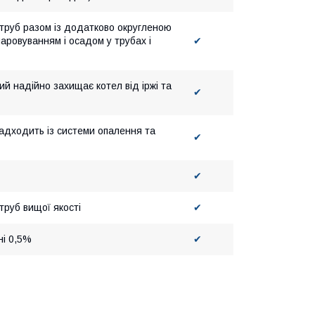
 труб разом із додатково округленою
ровуванням і осадом у трубах і
✔
ий надійно захищає котел від іржі та
✔
адходить із системи опалення та
✔
✔
труб вищої якості
✔
ні 0,5%
✔