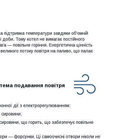
на підтримка температури завдяки об'ємній
 доби. Тому котел не вимагає постійного
га — повільне горіння. Енергетична цінність
еликого потоку повітря на паливо, що палає
тема подавання повітря
онної дії з електрорегулюванням:
 сировини;
сировини, що горить, що забезпечує повільне
вори — форсунки. Ці самоочисні отвори ніколи не