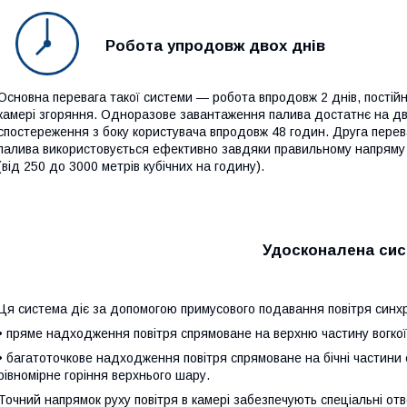
Робота упродовж двох днів
Основна перевага такої системи — робота впродовж 2 днів, постій
камері згоряння. Одноразове завантаження палива достатнє на дві
спостереження з боку користувача впродовж 48 годин. Друга перева
палива використовується ефективно завдяки правильному напряму в
(від 250 до 3000 метрів кубічних на годину).
Удосконалена сис
Ця система діє за допомогою примусового подавання повітря синхр
• пряме надходження повітря спрямоване на верхню частину вогкої
• багатоточкове надходження повітря спрямоване на бічні частини 
рівномірне горіння верхнього шару.
Точний напрямок руху повітря в камері забезпечують спеціальні от