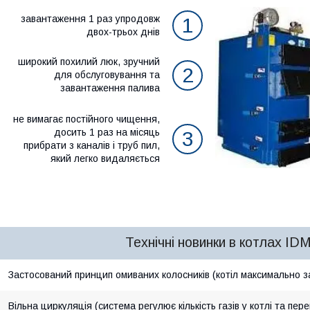
завантаження 1 раз упродовж
1
двох-трьох днів
широкий похилий люк, зручний
2
для обслуговування та
завантаження палива
не вимагає постійного чищення,
досить 1 раз на місяць
3
прибрати з каналів і труб пил,
який легко видаляється
Технічні новинки в котлах I
Застосований принцип омиваних колосників (котіл максимально 
Вільна циркуляція (система регулює кількість газів у котлі та п