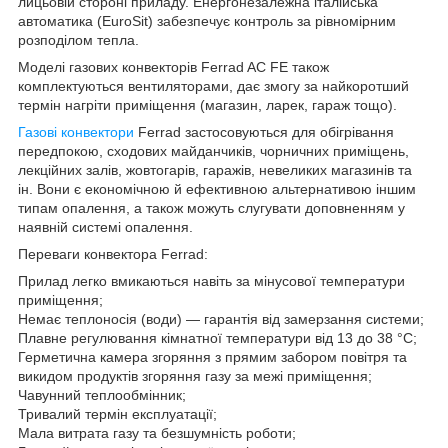
лицьовій стороні приладу. Енергонезалежна італійська
автоматика (EuroSit) забезпечує контроль за рівномірним
розподілом тепла.
Моделі газових конвекторів Ferrad AC FE також
комплектуються вентиляторами, дає змогу за найкоротший
термін нагріти приміщення (магазин, ларек, гараж тощо).
Газові конвектори
Ferrad застосовуються для обігрівання
передпокою, сходових майданчиків, чорничних приміщень,
лекційних залів, жовтогарів, гаражів, невеликих магазинів та
ін. Вони є економічною й ефективною альтернативою іншим
типам опалення, а також можуть слугувати доповненням у
наявній системі опалення.
Переваги конвектора Ferrad:
Прилад легко вмикаються навіть за мінусової температури
приміщення;
Немає теплоносія (води) — гарантія від замерзання системи;
Плавне регулювання кімнатної температури від 13 до 38 °C;
Герметична камера згоряння з прямим забором повітря та
викидом продуктів згоряння газу за межі приміщення;
Чавунний теплообмінник;
Тривалий термін експлуатації;
Мала витрата газу та безшумність роботи;