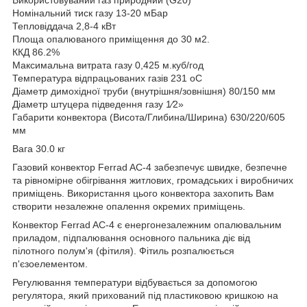
Номінальний тиск газу 13-20 мБар
Тепловіддача 2,8-4 кВт
Площа опалюваного приміщення до 30 м2.
ККД 86.2%
Максимальна витрата газу 0,425 м.куб/год
Температура відпрацьованих газів 231 oС
Діаметр димохідної труби (внутрішня/зовнішня) 80/150 мм
Діаметр штуцера підведення газу 1⁄2»
Габарити конвектора (Висота/Глибина/Ширина) 630/220/605
мм
Вага 30.0 кг
Газовий конвектор Ferrad AC-4 забезпечує швидке, безпечне
та рівномірне обігрівання житлових, громадських і виробничих
приміщень. Використання цього конвектора захопить Вам
створити незалежне опалення окремих приміщень.
Конвектор Ferrad AC-4 є енергонезалежним опалювальним
приладом, підпалювання основного пальника діє від
пілотного полум'я (фітиля). Фітиль розпалюється
п'єзоелементом.
Регулювання температури відбувається за допомогою
регулятора, який прихований під пластиковою кришкою на