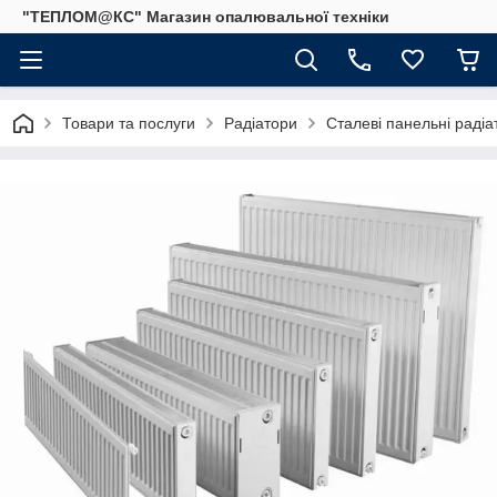
"ТЕПЛОМ@КС" Магазин опалювальної техніки
Товари та послуги
Радіатори
Сталеві панельні радіа