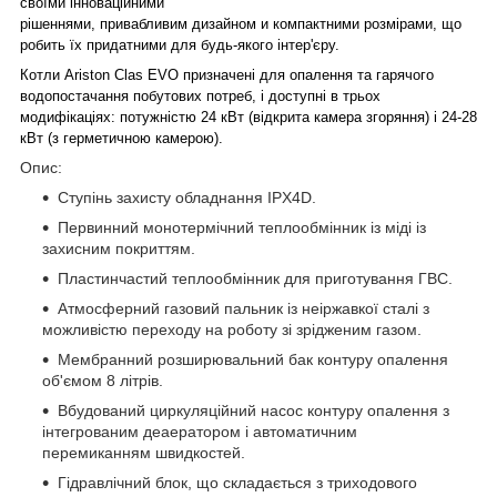
своїми інноваційними
рішеннями, привабливим дизайном и компактними розмірами, що
робить їх придатними для будь-якого інтер'єру.
Котли Ariston Clas EVO призначені для опалення та гарячого
водопостачання побутових потреб, і доступні в трьох
модифікаціях: потужністю 24 кВт (відкрита камера згоряння) і 24-28
кВт (з герметичною камерою).
Опис:
Ступінь захисту обладнання IPX4D.
Первинний монотермічний теплообмінник із міді із
захисним покриттям.
Пластинчастий теплообмінник для приготування ГВС.
Атмосферний газовий пальник із неіржавкої сталі з
можливістю переходу на роботу зі зрідженим газом.
Мембранний розширювальний бак контуру опалення
об'ємом 8 літрів.
Вбудований циркуляційний насос контуру опалення з
інтегрованим деаератором і автоматичним
перемиканням швидкостей.
Гідравлічний блок, що складається з триходового