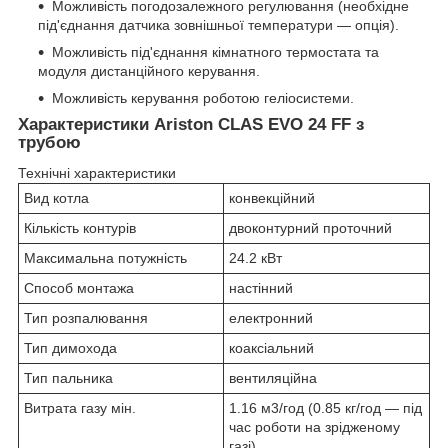
Можливість погодозалежного регулювання (необхідне
під'єднання датчика зовнішньої температури — опція).
Можливість під'єднання кімнатного термостата та
модуля дистанційного керування.
Можливість керування роботою геліосистеми.
Характеристики Ariston CLAS EVO 24 FF з
трубою
Технічні характеристики
Вид котла
конвекційний
Кількість контурів
двоконтурний проточний
Максимальна потужність
24.2 кВт
Способ монтажа
настінний
Тип розпалювання
електронний
Тип димохода
коаксіальний
Тип пальника
вентиляційна
Витрата газу мін.
1.16 м3/год (0.85 кг/год — під
час роботи на зрідженому
газі)