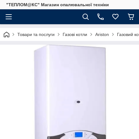
"ТЕПЛОМ@КС" Магазин опалювальної техніки
Товари та послуги
Газові котли
Ariston
Газовий ко