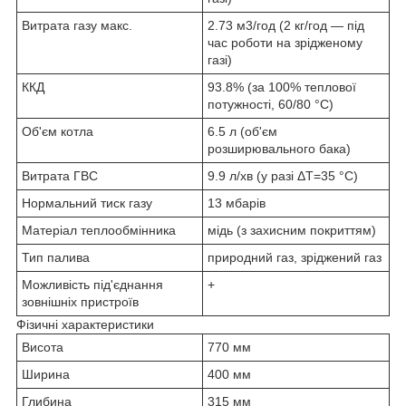
Витрата газу макс.
2.73 м3/год (2 кг/год — під
час роботи на зрідженому
газі)
ККД
93.8% (за 100% теплової
потужності, 60/80 °C)
Об'єм котла
6.5 л (об'єм
розширювального бака)
Витрата ГВС
9.9 л/хв (у разі ΔТ=35 °C)
Нормальний тиск газу
13 мбарів
Матеріал теплообмінника
мідь (з захисним покриттям)
Тип палива
природний газ, зріджений газ
Можливість під'єднання
+
зовнішніх пристроїв
Фізичні характеристики
Висота
770 мм
Ширина
400 мм
Глибина
315 мм