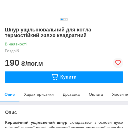
Шнур ущільнювальний для котла
термостійкий 20Х20 квадратний
В наявності
Роздріб
190
₴/пог.м
Купити
Опис
Характеристики
Доставка
Оплата
Умови п
Опис
Керамічний ущільнений шнур
складається з основи дуже
щільної скляної пряжі, обплетеної ниткою армованої кераміки