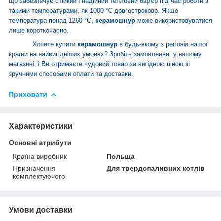
що забезпечує стійкий і надійний тепловий бар'єр під час роботи з
такими температурами, як 1000 °C довгостроково. Якщо
температура понад 1260 °C,
керамошнур
може використовуватися
лише короткочасно.
Хочете купити
керамошнур
в будь-якому з регіонів нашої
країни на найвигідніших умовах? Зробіть замовлення у нашому
магазині, і Ви отримаєте чудовий товар за вигідною ціною зі
зручними способами оплати та доставки.
Приховати
Характеристики
Основні атрибути
Країна виробник
Польща
Призначення
Для твердопаливних котлів
комплектуючого
Умови доставки