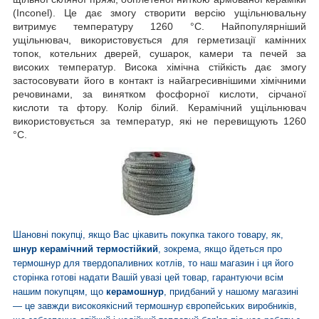
(Inconel). Це дає змогу створити версію ущільнювальну
витримує температуру 1260 °C. Найпопулярніший
ущільнювач, використовується для герметизації камінних
топок, котельних дверей, сушарок, камери та печей за
високих температур. Висока хімічна стійкість дає змогу
застосовувати його в контакт із найагресивнішими хімічними
речовинами, за винятком фосфорної кислоти, сірчаної
кислоти та фтору. Колір білий. Керамічний ущільнювач
використовується за температур, які не перевищують 1260
°C.
Шановні покупці, якщо Вас цікавить покупка такого товару, як,
шнур керамічний термостійкий
, зокрема, якщо йдеться про
термошнур для твердопаливних котлів, то наш магазин і ця його
сторінка готові надати Вашій увазі цей товар, гарантуючи всім
нашим покупцям, що
керамошнур
, придбаний у нашому магазині
— це завжди високоякісний термошнур
європейських виробників
,