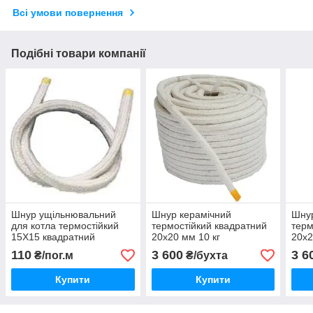
Всі умови повернення
Подібні товари компанії
Шнур ущільнювальний
Шнур керамічний
Шнур
для котла термостійкий
термостійкий квадратний
терм
15Х15 квадратний
20х20 мм 10 кг
20х2
110
3 600
3 6
₴/пог.м
₴/бухта
Купити
Купити