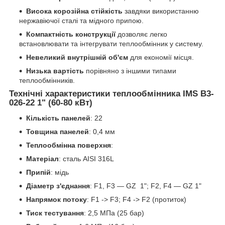
Висока корозійна стійкість
завдяки використанню
нержавіючої сталі та мідного припою.
Компактність конструкції
дозволяє легко
встановлювати та інтегрувати теплообмінник у систему.
Невеликий внутрішній об'єм
для економії місця.
Низька вартість
порівняно з іншими типами
теплообмінників.
Технічні характеристики теплообмінника IMS B3-
026-22 1" (60-80 кВт)
Кількість панелей
: 22
Товщина панелей
: 0,4 мм
Теплообмінна поверхня
:
Матеріал
: сталь AISI 316L
Припій
: мідь
Діаметр з'єднання
: F1, F3 — GZ 1"; F2, F4 — GZ 1"
Напрямок потоку
: F1 -> F3; F4 -> F2 (протиток)
Тиск тестування
: 2,5 МПа (25 бар)