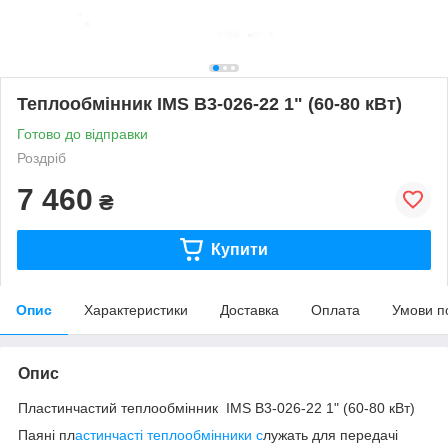
Теплообмінник IMS B3-026-22 1" (60-80 кВт)
Готово до відправки
Роздріб
7 460
₴
Купити
Опис
Характеристики
Доставка
Оплата
Умови п
Опис
Пластинчастий теплообмінник IMS B3-026-22 1" (60-80 кВт)
Паяні пл
астинчасті теплообмінники с
лужать для передачі