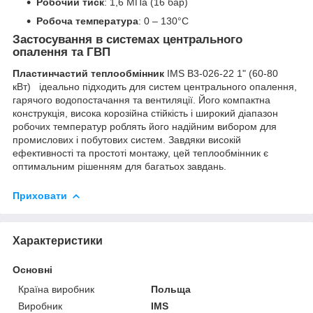
Робочий тиск
: 1,6 МПа (16 бар)
Робоча температура
: 0 – 130°C
Застосування в системах центрального
опалення та ГВП
Пластинчастий теплообмінник
IMS B3-026-22 1" (60-80
кВт) ідеально підходить для систем центрального опалення,
гарячого водопостачання та вентиляції. Його компактна
конструкція, висока корозійна стійкість і широкий діапазон
робочих температур роблять його надійним вибором для
промислових і побутових систем. Завдяки високій
ефективності та простоті монтажу, цей теплообмінник є
оптимальним рішенням для багатьох завдань.
Приховати
Характеристики
Основні
Країна виробник
Польща
Виробник
IMS