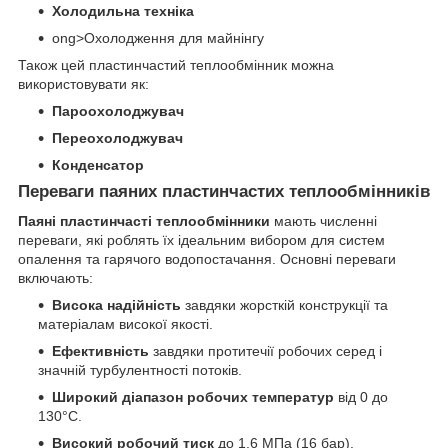
Холодильна техніка
ong>Охолодження для майнінгу
Також цей пластинчастий теплообмінник можна
використовувати як:
Пароохолоджувач
Переохолоджувач
Конденсатор
Переваги паяних пластинчастих теплообмінників
Паяні пластинчасті теплообмінники
мають численні
переваги, які роблять їх ідеальним вибором для систем
опалення та гарячого водопостачання. Основні переваги
включають:
Висока надійність
завдяки жорсткій конструкції та
матеріалам високої якості.
Ефективність
завдяки протитечії робочих серед і
значній турбулентності потоків.
Широкий діапазон робочих температур
від 0 до
130°C.
Високий робочий тиск
до 1,6 МПа (16 бар).