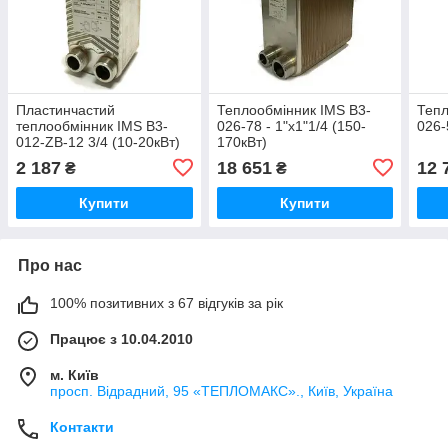
Пластинчастий
Теплообмінник IMS B3-
Тепл
теплообмінник IMS В3-
026-78 - 1"х1"1/4 (150-
026-
012-ZB-12 3/4 (10-20кВт)
170кВт)
2 187
18 651
12 
₴
₴
Купити
Купити
Про нас
100% позитивних з 67 відгуків за рік
Працює з 10.04.2010
м. Київ
просп. Відрадний, 95 «ТЕПЛОМАКС»., Київ, Україна
Контакти