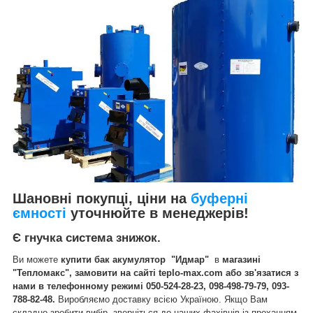
Шановні покупці, ціни на
буферні
ємності
уточнюйте в менеджерів!
Є гнучка система знижок.
Ви можете
купити бак акумулятор "Идмар"
в
магазині
"Тепломакс", замовити на сайті teplo-max.com або зв'язатися з
нами в телефонному режимі 050-524-28-23, 098-498-79-79, 093-
788-82-48.
Виробляємо доставку всією Україною. Якщо Вам
складно зробити вибір, зверніться до наших фахівців із проханням