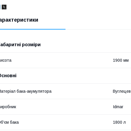
арактеристики
Габаритні розміри
исота
1900 мм
Основні
атеріал бака-акумулятора
Вуглецев
иробник
Idmar
б'єм бака
1800 л