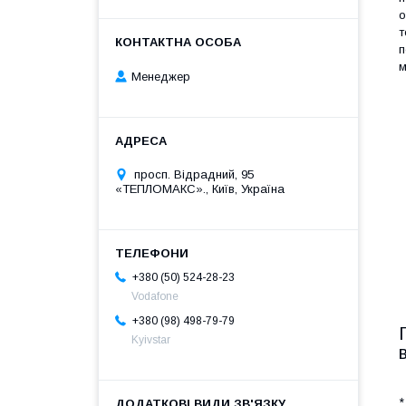
о
т
п
м
Менеджер
просп. Відрадний, 95
«ТЕПЛОМАКС»., Київ, Україна
+380 (50) 524-28-23
Vodafone
+380 (98) 498-79-79
Kyivstar
*