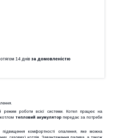
ротягом 14 днів
за домовленістю
лення.
й режим роботи всієї системи. Котел працює на
 котлом
тепловий акумулятор
передає за потреби
е підвищення комфортності опалення, яке можна
них, газових) котлів. Завантаження палива, а також