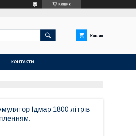
Кошик
Кошик
Н
КОНТАКТИ
мулятор Ідмар 1800 літрів
тепленням.