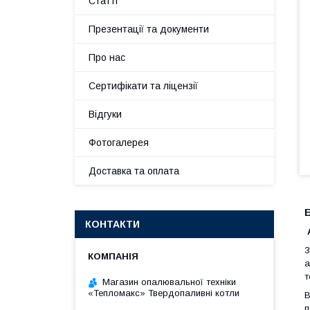
Статті
Презентації та документи
Про нас
Сертифікати та ліцензії
Відгуки
Фотогалерея
Доставка та оплата
Б
КОНТАКТИ
З
а
т
Магазин опалювальної техніки
«Тепломакс» Твердопаливні котли
В
п