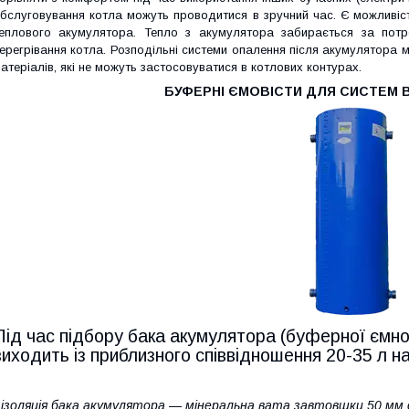
бслуговування котла можуть проводитися в зручний час. Є можливіс
еплового акумулятора. Тепло з акумулятора забирається за потр
ерегрівання котла. Розподільні системи опалення після акумулятора 
атеріалів, які не можуть застосовуватися в котлових контурах.
БУФЕРНІ ЄМОВІСТИ ДЛЯ СИСТЕМ 
Під час підбору бака акумулятора (буферної ємно
виходить із приблизного співвідношення 20-35 л на
 ізоляція бака акумулятора — мінеральна вата завтовшки 50 м