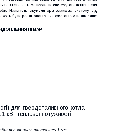
ть повністю автоматизувати систему опалення після
еби. Наявність акумулятора захищає систему від
можуть бути реалізовані з використанням полімерних
ВІДОПЛЕННЯ ІДМАР
сті) для твердопаливного котла
 1 кВт теплової потужності.
м обшита сталлю завтовшки 1 мм.