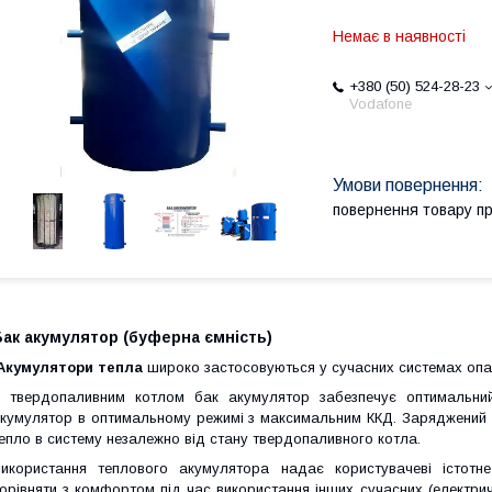
Немає в наявності
+380 (50) 524-28-23
Vodafone
повернення товару п
ак акумулятор (буферна ємність)
Акумулятори тепла
широко застосовуються у сучасних системах опа
 твердопаливним котлом бак акумулятор забезпечує оптимальни
кумулятор в оптимальному режимі з максимальним ККД. Заряджений
епло в систему незалежно від стану твердопаливного котла.
икористання теплового акумулятора надає користувачеві істотн
орівняти з комфортом під час використання інших сучасних (електрич