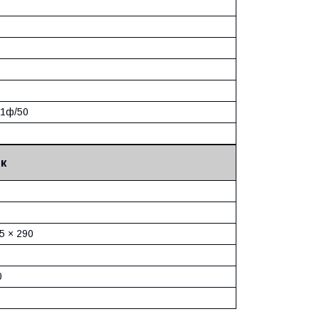
/1ф/50
к
5 × 290
0