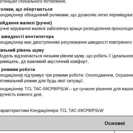
отенціал глобального потепління.
Ролики, що обертаються
ондиціонер обладнаний роликами, що дозволяє легко переміщуват
ойдання жалюзі (ручне)
учне керування жалюзі забезпечує краще розподілення прохолодног
2 швидкості вентилятора
ондиціонер має двоступеневе регулювання швидкості повітряного 
Низький рівень шуму
одель відзначається низьким рівнем шуму, що робить її ідеальною
риміщень, де важливий акустичний комфорт.
3 режими роботи
ондиціонер підтримує три режими роботи: Охолодження, Осушення
птимальний режим для будь-якої ситуації.
ондиціонер TCL TAC-09CPB/PSLW – це сучасне рішення для вашог
ручність кожного дня.
арактеристики Кондиціонера TCL TAC-09CPB/PSLW
Основні