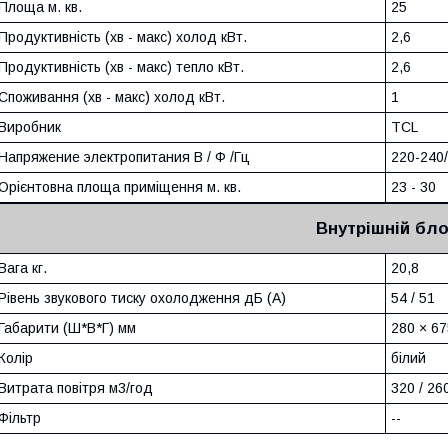
Площа м. кв.
25
Продуктивність (хв - макс) холод кВт.
2,6
Продуктивність (хв - макс) тепло кВт.
2,6
Споживання (хв - макс) холод кВт.
1
Виробник
TCL
Напряжение электропитания В / Ф /Гц
220-240
Орієнтовна площа приміщення м. кв.
23 - 30
Внутрішній бло
Вага кг.
20,8
Рівень звукового тиску охолодження дБ (А)
54 / 51
Габарити (Ш*В*Г) мм
280 × 67
Колір
білий
Витрата повітря м3/год
320 / 26
Фільтр
--