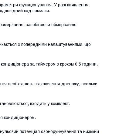
араметри функціонування. У разі виявлення
відповідний код помилки.
 розмерзання, запобігаючи обмерзанню
икається з попередніми налаштуваннями, що
кондиціонера за таймером з кроком 0,5 години,
утня необхідність підключення дренажу, оскільки
становлюється, входить у комплект.
ня кондиціонером.
 нульовий потенціал озоноруйнування та низький