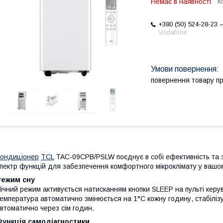
Немає в наявності
К
+380 (50) 524-28-23
Vodafone
повернення товару п
ондиціонер
TCL
TAC-09CPB/PSLW поєднує в собі ефективність та з
пектр функцій для забезпечення комфортного мікроклімату у вашо
Режим сну
ічний режим активується натисканням кнопки SLEEP на пульті керув
емпература автоматично змінюється на 1°С кожну годину, стабіліз
втоматично через сім годин.
Функція самодіагностики