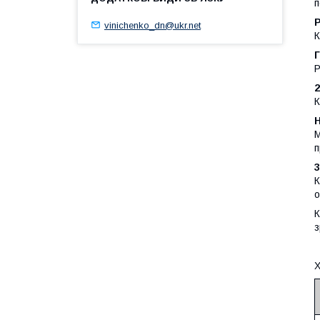
п
vinichenko_dn@ukr.net
К
Г
Р
К
М
п
К
о
К
з
Х