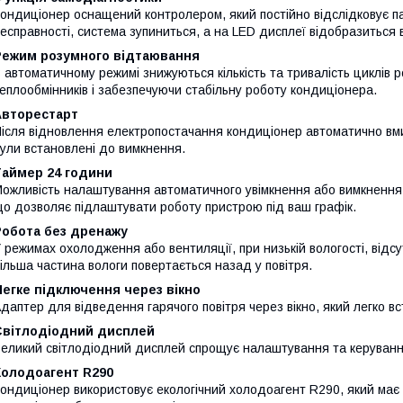
ондиціонер оснащений контролером, який постійно відслідковує п
есправності, система зупиниться, а на LED дисплеї відобразиться 
Режим розумного відтаювання
 автоматичному режимі знижуються кількість та тривалість циклів
еплообмінників і забезпечуючи стабільну роботу кондиціонера.
Авторестарт
ісля відновлення електропостачання кондиціонер автоматично вм
ули встановлені до вимкнення.
Таймер 24 години
ожливість налаштування автоматичного увімкнення або вимкнення 
о дозволяє підлаштувати роботу пристрою під ваш графік.
Робота без дренажу
 режимах охолодження або вентиляції, при низькій вологості, відс
ільша частина вологи повертається назад у повітря.
егке підключення через вікно
даптер для відведення гарячого повітря через вікно, який легко в
Світлодіодний дисплей
еликий світлодіодний дисплей спрощує налаштування та керуван
Холодоагент R290
ондиціонер використовує екологічний холодоагент R290, який має