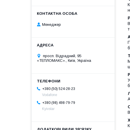
К
н
В
Менеджер
т
П
б
просп. Відрадний, 95
«ТЕПЛОМАКС»., Київ, Україна
М
щ
У
б
+380 (50) 524-28-23
Л
Vodafone
А
+380 (98) 498-79-79
Kyivstar
В
К