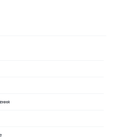
ення
е