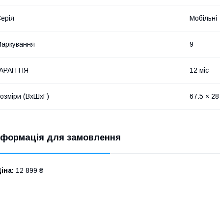
ерія
Мобільні
аркування
9
ГАРАНТІЯ
12 міс
озміри (ВхШхГ)
67.5 × 28
нформація для замовлення
іна:
12 899 ₴