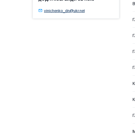
В
vinichenko_dn@ukr.net
Г
Г
Г
К
К