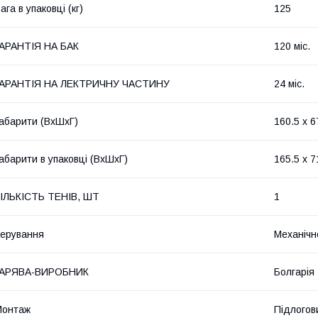
ага в упаковці (кг)
125
АРАНТІЯ НА БАК
120 міс.
ГАРАНТІЯ НА ЛЕКТРИЧНУ ЧАСТИНУ
24 міс.
абарити (ВхШхГ)
160.5 x 6
абарити в упаковці (ВхШхГ)
165.5 x 7
ІЛЬКІСТЬ ТЕНІВ, ШТ
1
ерування
Механічн
ГАРЯВА-ВИРОБНИК
Болгарія
Монтаж
Підлогов