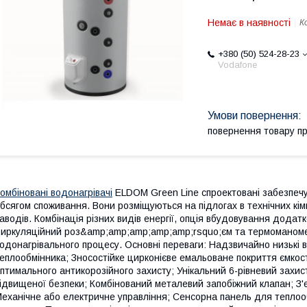
Немає в наявності
К
+380 (50) 524-28-23
Vodafone
повернення товару п
омбіновані водонагрівачі
ELDOM Green Line спроектовані забезпечу
бсягом споживання. Вони розміщуються на підлогах в технічних кімн
аводів. Комбінація різних видів енергії, опція вбудовування додат
иркуляційний роз&amp;amp;amp;amp;amp;rsquo;єм та термоманоме
одонагрівального процесу. Основні переваги: Надзвичайно низькі 
еплообмінника; Зносостійке цирконієве емальоване покриття ємкос
птимального антикорозійного захисту; Унікальний 6-рівневий зах
ідвищеної безпеки; Комбінований металевий запобіжний клапан; З'є
еханічне або електричне управління; Сенсорна панель для теплоо