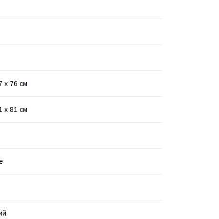
7 x 76 см
1 x 81 см
е
ий