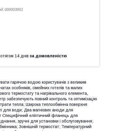
од:
000003951
ротягом 14 днів
за домовленістю
вати гарячою водою користувачів з великим
атах особняків, сімейних готелів та малих
кового термостату та нагрівального елемента,
тр забезпечують повний контроль та оптимізацію
втрати тепла; Широка теплообмінна поверхня
ті для води; Два магнієвих аноди для
ист Специфічний еліптичний фланець для
днання, зручні для установки і обслуговування;
бмінника; Зовнішній термостат; Температурний