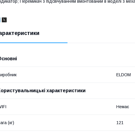
ндикатор; Перемикач з підсвічуванням вмонтований в моделі з меха
арактеристики
Основні
иробник
ELDOM
Користувальницькі характеристики
IFI
Немає
ага (кг)
121