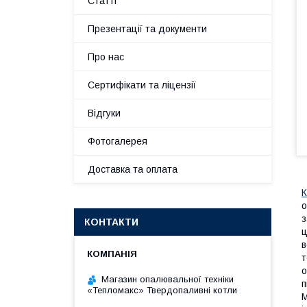
Статті
Презентації та документи
Про нас
Сертифікати та ліцензії
Відгуки
Фотогалерея
Доставка та оплата
К
о
з
КОНТАКТИ
ц
в
т
о
Магазин опалювальної техніки
п
«Тепломакс» Твердопаливні котли
М