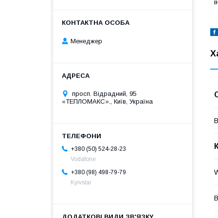
і
Менеджер
Х
просп. Відрадний, 95
«ТЕПЛОМАКС»., Київ, Україна
В
+380 (50) 524-28-23
Vodafone
W
+380 (98) 498-79-79
Kyivstar
В