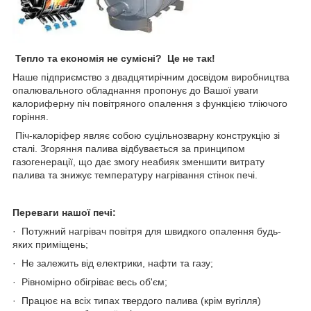
Тепло та економія не сумісні? Це не так!
Наше підприємство з двадцятирічним досвідом виробництва
опалювального обладнання пропонує до Вашої уваги
калориферну піч повітряного опалення з функцією тліючого
горіння.
Піч-калоріфер являє собою суцільнозварну конструкцію зі
сталі. Згоряння палива відбувається за принципом
газогенерації, що дає змогу неабияк зменшити витрату
палива та знижує температуру нагрівання стінок печі.
Переваги нашої печі:
· Потужний нагрівач повітря для швидкого опалення будь-
яких приміщень;
· Не залежить від електрики, нафти та газу;
· Рівномірно обігріває весь об'єм;
· Працює на всіх типах твердого палива (крім вугілля)