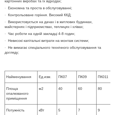
картонних виробах та їх відходах;
· Економна та проста в обслуговуванні;
· Контрольоване горіння. Високий ККД;
· Використовується на дачах і в житлових будинках,
майстернях і підприємствах, теплицях і хлівах;
· Час роботи на одній закладці 4-8 годин;
· Невисокі капітальні витрати на монтаж системи;
· Не вимагає спеціального технічного обслуговування та
догляду;
Найменування
Ед.изм.
ПК07
ПК09
ПК011
Площа
м2
40
60
80
опалюваного
приміщення
Потужність
кВт
5
7
9