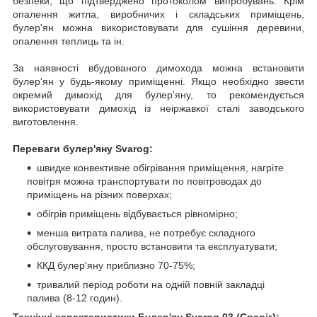
безпеки, що підтверджено протоколом випробувань. Крім
опалення житла, виробничих і складських приміщень,
булер'ян можна використовувати для сушіння деревини,
опалення теплиць та ін.
За наявності вбудованого димохода можна встановити
булер'ян у будь-якому приміщенні. Якщо необхідно звести
окремий димохід для булер'яну, то рекомендується
використовувати димохід із неіржавкої сталі заводського
виготовлення.
Переваги булер'яну Svarog:
швидке конвективне обігрівання приміщення, нагріте
повітря можна транспортувати по повітроводах до
приміщень на різних поверхах;
обігрів приміщень відбувається рівномірно;
менша витрата палива, не потребує складного
обслуговування, просто встановити та експлуатувати;
ККД булер'яну приблизно 70-75%;
тривалий період роботи на одній повній закладці
палива (8-12 годин).
Технічні характеристики Булер'ян Svarog 03 (Сваріг):