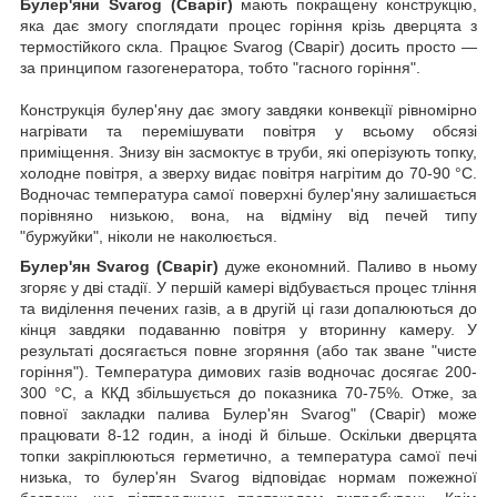
Булер'яни Svarog (Сваріг)
мають покращену конструкцію,
яка дає змогу споглядати процес горіння крізь дверцята з
термостійкого скла. Працює Svarog (Сваріг) досить просто —
за принципом газогенератора, тобто "гасного горіння".
Конструкція булер'яну дає змогу завдяки конвекції рівномірно
нагрівати та перемішувати повітря у всьому обсязі
приміщення. Знизу він засмоктує в труби, які оперізують топку,
холодне повітря, а зверху видає повітря нагрітим до 70-90 °C.
Водночас температура самої поверхні булер'яну залишається
порівняно низькою, вона, на відміну від печей типу
"буржуйки", ніколи не наколюється.
Булер'ян Svarog (Сваріг)
дуже економний. Паливо в ньому
згоряє у дві стадії. У першій камері відбувається процес тління
та виділення печених газів, а в другій ці гази допалюються до
кінця завдяки подаванню повітря у вторинну камеру. У
результаті досягається повне згоряння (або так зване "чисте
горіння"). Температура димових газів водночас досягає 200-
300 °C, а ККД збільшується до показника 70-75%. Отже, за
повної закладки палива Булер'ян Svarog" (Сваріг) може
працювати 8-12 годин, а іноді й більше. Оскільки дверцята
топки закріплюються герметично, а температура самої печі
низька, то булер'ян Svarog відповідає нормам пожежної