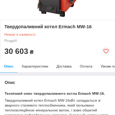
Твердопаливний котел Ermach MW-16
Немає в наявності
Роздріб
30 603
₴
Опис
Характеристики
Доставка
Оплата
Умови п
Опис
Технічний опис твердопаливного котла Ermach MW-16.
Твердопаливний котел Ermach MW-16кВт. складається зі
зварного сталевого теплообмінника, який ізольовано
теплоізоляційною мінеральною ватою, і зовні обшитий
металевим пофарбованим корпусом. У верхній частині котла