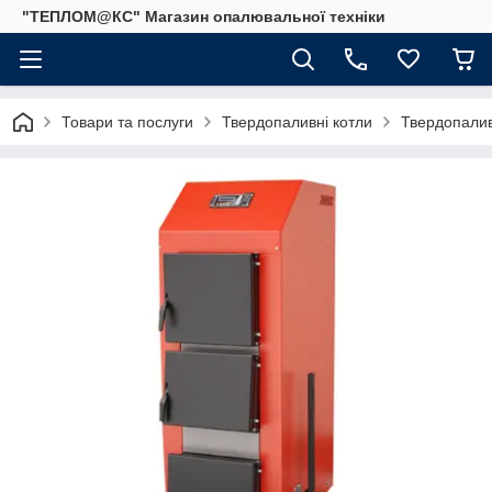
"ТЕПЛОМ@КС" Магазин опалювальної техніки
Товари та послуги
Твердопаливні котли
Твердопалив