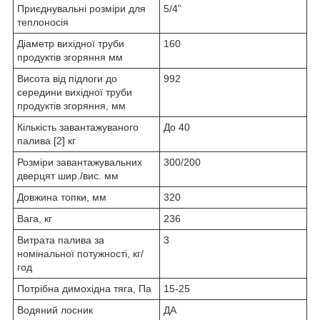
Приєднувальні розміри для
5/4”
теплоносія
Діаметр вихідної труби
160
продуктів згоряння мм
Висота від підлоги до
992
середини вихідної труби
продуктів згоряння, мм
Кількість завантажуваного
До 40
палива [2] кг
Розміри завантажувальних
300/200
дверцят шир./вис. мм
Довжина топки, мм
320
Вага, кг
236
Витрата палива за
3
номінальної потужності, кг/
год
Потрібна димохідна тяга, Па
15-25
Водяний лосник
ДА