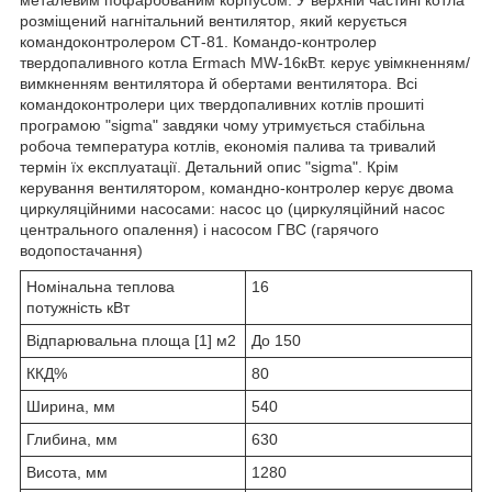
розміщений нагнітальний вентилятор, який керується
командоконтролером СТ-81. Командо-контролер
твердопаливного котла Ermach MW-16кВт. керує увімкненням/
вимкненням вентилятора й обертами вентилятора. Всі
командоконтролери цих твердопаливних котлів прошиті
програмою "sigma" завдяки чому утримується стабільна
робоча температура котлів, економія палива та тривалий
термін їх експлуатації. Детальний опис "sigma". Крім
керування вентилятором, командно-контролер керує двома
циркуляційними насосами: насос цо (циркуляційний насос
центрального опалення) і насосом ГВС (гарячого
водопостачання)
Номінальна теплова
16
потужність кВт
Відпарювальна площа [1] м2
До 150
ККД%
80
Ширина, мм
540
Глибина, мм
630
Висота, мм
1280