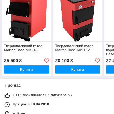
Твердопаливний котел
Твердопаливний котел
Твер
Marten Base MB -18
Marten Base MB-12V
вари
Bas
25 500
20 100
27 
₴
₴
Купити
Купити
Про нас
100% позитивних з 67 відгуків за рік
Працює з 10.04.2010
м. Київ