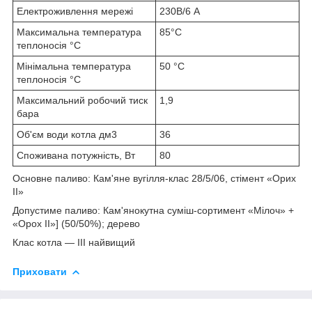
Електроживлення мережі
230В/6 A
Максимальна температура
85°C
теплоносія °C
Мінімальна температура
50 °C
теплоносія °C
Максимальний робочий тиск
1,9
бара
Об'єм води котла дм3
36
Споживана потужність, Вт
80
Основне паливо: Кам'яне вугілля-клас 28/5/06, стімент «Орих
II»
Допустиме паливо: Кам'янокутна суміш-сортимент «Мілоч» +
«Орох II»] (50/50%); дерево
Клас котла — III найвищий
Приховати