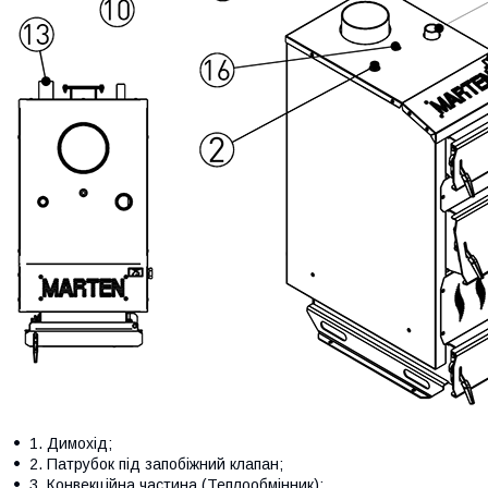
1. Димохід;
2. Патрубок під запобіжний клапан;
3. Конвекційна частина (Теплообмінник);