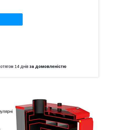
ротягом 14 днів
за домовленістю
пулярні
а