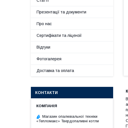
Статті
Презентації та документи
Про нас
Сертифікати та ліцензії
Відгуки
Фотогалерея
Доставка та оплата
К
КОНТАКТИ
В
а
п
н
Магазин опалювальної техніки
О
«Тепломакс» Твердопаливні котли
П