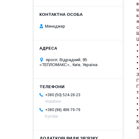
в
щ
к
я
Менеджер
с
Щ
Ц
•
•
просп. Відрадний, 95
•
«ТЕПЛОМАКС»., Київ, Україна
•
З
П
П
т
+380 (50) 524-28-23
•
Vodafone
•
•
+380 (98) 498-79-79
•
Kyivstar
К
з