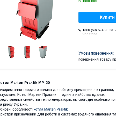
В наявності
Купити
+380 (50) 524-28-23
Vodafone
повернення товару п
отел Marten Praktik MP-20
икористання твердого палива для обігріву приміщень, як і раніше,
ктуальне. Котел Мартен Практик — один із найбільш вдалих
редставників сімейства теплогенераторів, які сьогодні особливо по
а ринку України.
сновні особливості
котла Marten Praktik
ристрій призначений для роботи в системах водяного опалення т