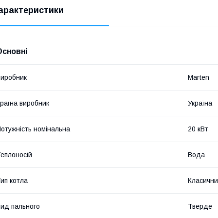
арактеристики
Основні
иробник
Marten
раїна виробник
Україна
отужність номінальна
20 кВт
еплоносій
Вода
ип котла
Класичн
ид пального
Тверде