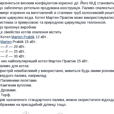
ирізняється високим коефіцієнтом корисної дії. Його ККД становит
о забезпечує ретельно продумана конструкція. Паливо спалюєтьс
амері згоряння на виготовленій зі сталевих труб колосниковій решіт
кою циркулює вода. Котел Мартен Практик може використовуватис
истемах із примусовою та природною циркуляцією теплоносія.
о пропонує виробник
е сімейство котлів опалення містить:
 Котел
Marten Praktik
12 кВт.
•
Marten
Praktik 15 кВт.
 –– // –– 20 кВт.
 –– // –– 25 кВт.
 –– // –– 30 кВт.
 них найпопулярніший котел Мартен Практик 15 кВт.
аливо для котла
ристрій невибагливий у використанні, живиться будь-якими різно
вердого палива, наприклад:
 Паливними пелетами.
 Кам'яним вугіллям.
 Дровами.
 Торф.
рім зазначеного стандартного палива, можна скористатися відход
ібраними на присадибній ділянці тощо.