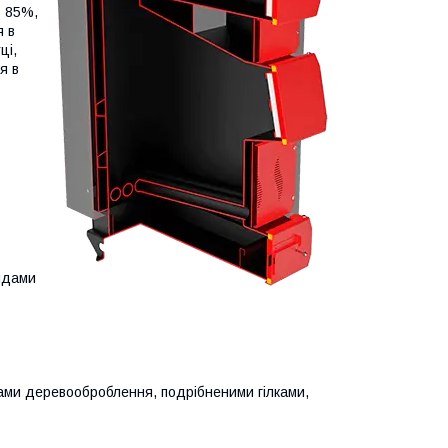
ь 85%,
я в
ці,
я в
видами
ами деревооброблення, подрібненими гілками,