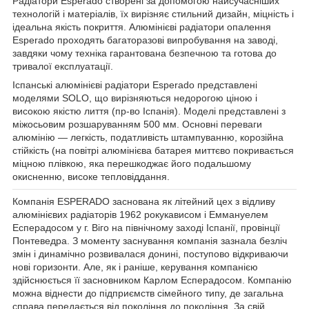
Радіатори Esperado створені за допомогою найсучасніших
технологій і матеріалів, їх вирізняє стильний дизайн, міцність і
ідеальна якість покриття. Алюмінієві радіатори опалення
Esperado проходять багаторазові випробування на заводі,
завдяки чому техніка гарантована безпечною та готова до
тривалої експлуатації.
Іспанські алюмінієві радіатори Esperado представлені
моделями SOLO, що вирізняються недорогою ціною і
високою якістю лиття (пр-во Іспанія). Моделі представлені з
міжосьовим розшаруванням 500 мм. Основні переваги
алюмінію — легкість, податливість штампуванню, корозійна
стійкість (на повітрі алюмінієва батарея миттєво покривається
міцною плівкою, яка перешкоджає його подальшому
окисненню, високе тепловіддання.
Компанія ESPERADO заснована як літейний цех з відливу
алюмінієвих радіаторів 1962 рокукависом і Еммануелем
Есперадосом у г. Віго на північному заході Іспанії, провінції
Понтеведра. З моменту заснування компанія зазнала безліч
змін і динамічно розвивалася донині, поступово відкриваючи
нові горизонти. Але, як і раніше, керування компанією
здійснюється її засновником Карлом Есперадосом. Компанію
можна віднести до підприємств сімейного типу, де загальна
справа передається від покоління до покоління. За свій