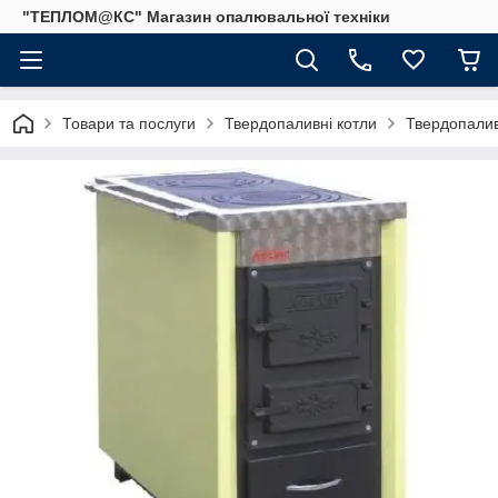
"ТЕПЛОМ@КС" Магазин опалювальної техніки
Товари та послуги
Твердопаливні котли
Твердопалив