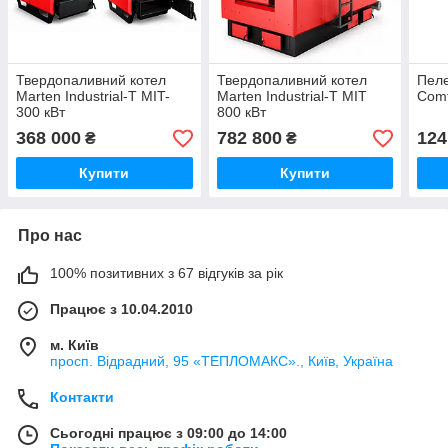
Твердопаливний котел
Твердопаливний котел
Пеле
Marten Industrial-T MIT-
Marten Industrial-Т МІТ
Comf
300 кВт
800 кВт
368 000
782 800
124
₴
₴
Купити
Купити
Про нас
100% позитивних з 67 відгуків за рік
Працює з 10.04.2010
м. Київ
просп. Відрадний, 95 «ТЕПЛОМАКС»., Київ, Україна
Контакти
Сьогодні працює з 09:00 до 14:00