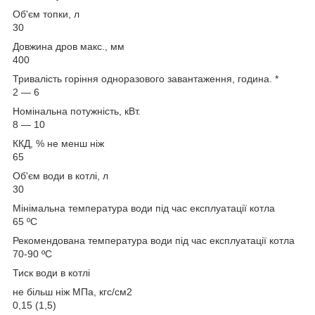
Об'єм топки, л
30
Довжина дров макс., мм
400
Тривалість горіння одноразового завантаження, година. *
2 — 6
Номінальна потужність, кВт.
8 — 10
ККД, % не менш ніж
65
Об'єм води в котлі, л
30
Мінімальна температура води під час експлуатації котла
65 ºC
Рекомендована температура води під час експлуатації котла
70-90 ºC
Тиск води в котлі
не більш ніж МПа, кгс/cм2
0,15 (1,5)