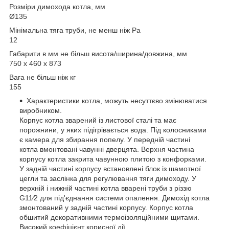
Розміри димохода котла, мм
Ø135
Мінімальна тяга труби, не менш ніж Pa
12
Габарити в мм не більш висота/ширина/довжина, мм
750 x 460 x 873
Вага не більш ніж кг
155
Характеристики котла, можуть несуттєво змінюватися
виробником.
Корпус котла зварений із листової сталі та має
порожнини, у яких підігрівається вода. Під колосниками
є камера для збирання попелу. У передній частині
котла вмонтовані чавунні дверцята. Верхня частина
корпусу котла закрита чавунною плитою з конфорками.
У задній частині корпусу встановлені блок із шамотної
цегли та заслінка для регулювання тяги димоходу. У
верхній і нижній частині котла вварені труби з різзю
G11⁄2 для під'єднання системи опалення. Димохід котла
змонтований у задній частині корпусу. Корпус котла
обшитий декоративними термоізоляційними щитами.
Високий коефіцієнт корисної дії