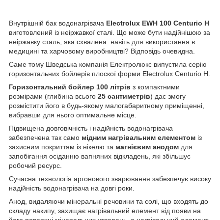
Внутрішній бак водонагрівача
Electrolux EWH 100 Centurio
H
виготовлений із неіржавкої сталі. Що може бути надійнішою за
неіржавку сталь, яка схвалена навіть для використання в
медицині та харчовому виробництві? Відповідь очевидна.
Саме тому Шведська компанія Електролюкс випустила серію
горизонтальних бойлерів плоскої форми Electrolux Centurio H.
Горизонтальний бойлер 100 літрів
з компактними
розмірами (глибина всього
25 сантиметрів
) дає змогу
розмістити його в будь-якому малогабаритному приміщенні,
вибравши для нього оптимальне місце.
Підвищена довговічність і надійність водонагрівача
забезпечена так само
мідним нагрівальним елементом
із
захисним покриттям із нікелю та
магнієвим анодом
для
запобігання осіданню вапняних відкладень, які збільшує
робочий ресурс.
Сучасна технологія аргонового зварювання забезпечує високу
надійність водонагрівача на довгі роки.
Анод, видаляючи мінеральні речовини та солі, що входять до
складу накипу, захищає нагрівальний елемент від появи на
його поверхні мінеральних утворень, а нагрівальний елемент