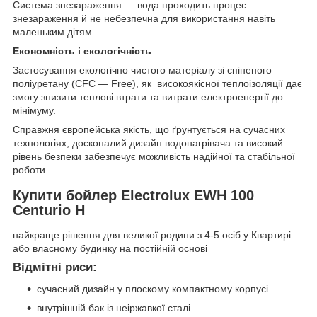
Система знезараження — вода проходить процес
знезараження й не небезпечна для використання навіть
маленьким дітям.
Економність і екологічність
Застосування екологічно чистого матеріалу зі спіненого
поліуретану (CFC — Free), як високоякісної теплоізоляції дає
змогу знизити теплові втрати та витрати електроенергії до
мінімуму.
Справжня європейська якість, що ґрунтується на сучасних
технологіях, досконалий дизайн водонагрівача та високий
рівень безпеки забезпечує можливість надійної та стабільної
роботи.
Купити бойлер
Electrolux EWH 100
Centurio H
найкраще рішення для великої родини з 4-5 осіб у Квартирі
або власному будинку на постійній основі
Відмітні риси:
сучасний дизайн у плоскому компактному корпусі
внутрішній бак із неіржавкої сталі