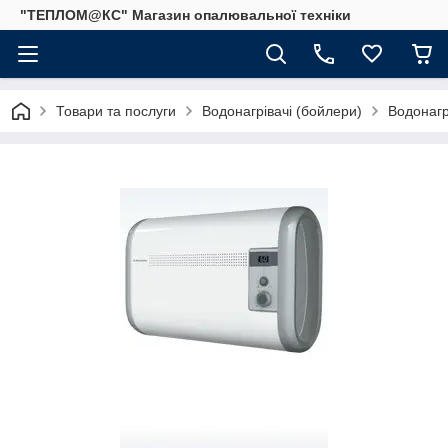
"ТЕПЛОМ@КС" Магазин опалювальної техніки
Товари та послуги
Водонагрівачі (бойлери)
Водонагрі