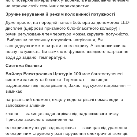
не втрачає своїх технічних характеристик.
Зручне керування й режим половинної потужності
Дуже просто, на передній панелі бойлера за допомогою LED-
дисплея (цифрови приємного біло-блакитного кольору) і
ручки регулювання температури можна керувати потужністю.
Вибравши половинну потужність нагрівання, Ви
заощаджуватимете витрати на електрику. А встановивши на
повну потужність, Ви ввімкнете функцію швидкого нагрівання
води до заданої температури.
Система безпеки
Бойлер Електролюкс Центуріо 100
має багатоступеневі
системи захисту та безпеки. Термостат — захищає
водонагрівач від перегрівання, Захист від сухого нагрівання —
вимикає
нагрівальний елемент, якщо у водонагрівачі немає води, а
запобіжний зливний
клапан — захищає водонагрівач від надлишкового тиску.
Пристрій захисного вимкнення на
електричному шнурі водонагрівача — захищає від ураження
електричним струмом у разі порушення електричної ізоляції.