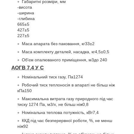
Габаритні розміри, мм
-висота
-ширина
-глибина
665±5
427±5
227±5
Маса апарата без паковання, кг
33±2
Маса комплекту деталей, насадка, кг
4,5±0,5
Об'єм опалюваного приміщення, м
3
до 240
АОГВ 7,4 У С
Номінальний тиск газу, Па
1274
Робочий тиск теплоносія в апараті не більш ніж
кПа
150
Максимальна витрата газу природного під час
тиску 1274 Па, м
3
/х, не більш ніж
0,8
Номінальна теплова потужність, кВт
7,4
ККД під час безперервної роботи, %, не менш
ніж
92