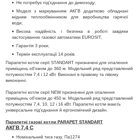
Не потребує під'єднання до димоходу;
Моделі з маркуванням АКГВ додатково обладнані
мідним теплообмінником для виробництва гарячої
води;
Висока надійність і безпека в роботі завдяки
застосуванню газової автоматики
EUROSIT
;
Гарантія 3 роки;
Термін експлуатації 14 років.
Парапетні котли серії STANDART призначені для опалення
приміщень об'ємом до 360 м. Модельний ряд представлений
потужностям 7,4 і 12 кВт. Виконані в правому та лівому
виконанні.
Парапетні котли серії NEW призначені для опалення
приміщень об'ємом до 450 м. Модельний ряд представлений
потужностям 7,4, 10, 12 і 16 кВт. Парапетні котли мають
універсальне під'єднання й ергономічний дизайн.
Парапетні газові котли PARAPET STANDART
АКГВ 7,4 С
Номінальний тиск газу, Па
1274