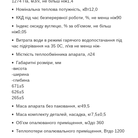
1274 Па, м
3
/х, не більш ніж
1,4
Номінальна теплова потужність, кВт
12,0
ККД під час безперервної роботи, %, не менш ніж
90
Індекс оксиду вуглецю, % за об'ємом, не більш
ніж
0,05
Витрата води в режимі гарячого водопостачання під
час підігрівання на 35
0
С, л/хв не менш ніж
-
Місткість теплообмінника апарата, л
24
Габаритні розміри, мм
-висота
-ширина
-глибина
671±5
626±5
265±5
Маса апарата без паковання, кг
49,5
Маса комплекту деталей, насадка, кг
7,5±0,5
Об'єм опалюваного приміщення, м
3
до 360
Теплопотери опалювального приміщення, Вт
до 1200