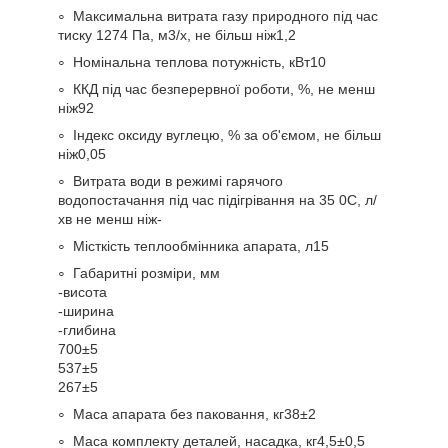
Максимальна витрата газу природного під час
тиску 1274 Па, м
3
/х, не більш ніж
1,2
Номінальна теплова потужність, кВт
10
ККД під час безперервної роботи, %, не менш
ніж
92
Індекс оксиду вуглецю, % за об'ємом, не більш
ніж
0,05
Витрата води в режимі гарячого
водопостачання під час підігрівання на 35
0
С, л/
хв не менш ніж
-
Місткість теплообмінника апарата, л
15
Габаритні розміри, мм
-висота
-ширина
-глибина
700±5
537±5
267±5
Маса апарата без паковання, кг
38±2
Маса комплекту деталей, насадка, кг
4,5±0,5