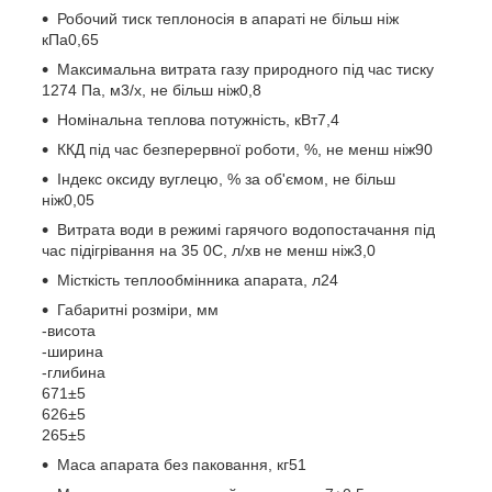
Робочий тиск теплоносія в апараті не більш ніж
кПа
0,65
Максимальна витрата газу природного під час тиску
1274 Па, м
3
/х, не більш ніж
0,8
Номінальна теплова потужність, кВт
7,4
ККД під час безперервної роботи, %, не менш ніж
90
Індекс оксиду вуглецю, % за об'ємом, не більш
ніж
0,05
Витрата води в режимі гарячого водопостачання під
час підігрівання на 35
0
С, л/хв не менш ніж
3,0
Місткість теплообмінника апарата, л
24
Габаритні розміри, мм
-висота
-ширина
-глибина
671±5
626±5
265±5
Маса апарата без паковання, кг
51