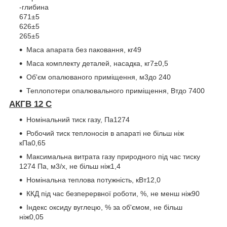
-глибина
671±5
626±5
265±5
Маса апарата без паковання, кг
49
Маса комплекту деталей, насадка, кг
7±0,5
Об'єм опалюваного приміщення, м
3
до 240
Теплопотери опалювального приміщення, Вт
до 7400
АКГВ 12 С
Номінальний тиск газу, Па
1274
Робочий тиск теплоносія в апараті не більш ніж
кПа
0,65
Максимальна витрата газу природного під час тиску
1274 Па, м
3
/х, не більш ніж
1,4
Номінальна теплова потужність, кВт
12,0
ККД під час безперервної роботи, %, не менш ніж
90
Індекс оксиду вуглецю, % за об'ємом, не більш
ніж
0,05