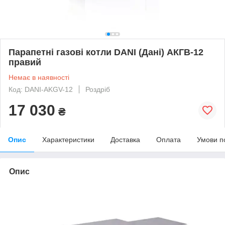
Парапетні газові котли DANI (Дані) АКГВ-12
правий
Немає в наявності
Код: DANI-AKGV-12
Роздріб
17 030
₴
Опис
Характеристики
Доставка
Оплата
Умови п
Опис