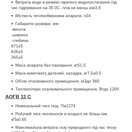
Витрата води в режимі гарячого водопостачання під
час підігрівання на 35
0
С, л/хв не менш ніж
3,8
Місткість теплообмінника апарата, л
24
Габаритні розміри, мм
-висота
-ширина
-глибина
671±5
626±5
265±5
Маса апарата без паковання, кг
51,5
Маса комплекту деталей, насадка, кг
7,5±0,5
Об'єм опалюваного приміщення, м
3
до 360
Теплопотери опалювального приміщення, Вт
до 1200
АОГВ 12 С
Номінальний тиск газу, Па
1274
Робочий тиск теплоносія в апараті не більш ніж
кПа
0,65
Максимальна витрата газу природного під час тиску