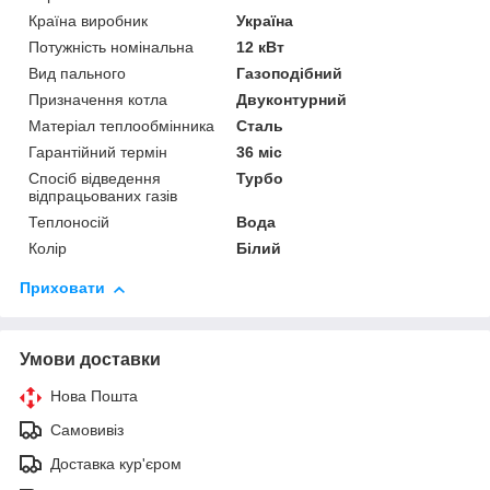
Країна виробник
Україна
Потужність номінальна
12 кВт
Вид пального
Газоподібний
Призначення котла
Двуконтурний
Матеріал теплообмінника
Сталь
Гарантійний термін
36 міс
Спосіб відведення
Турбо
відпрацьованих газів
Теплоносій
Вода
Колір
Білий
Приховати
Умови доставки
Нова Пошта
Самовивіз
Доставка кур'єром