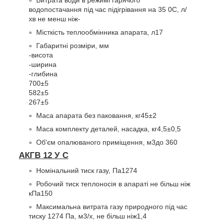
Витрата води в режимі гарячого
водопостачання під час підігрівання на 35
0
С, л/
хв не менш ніж
-
Місткість теплообмінника апарата, л
17
Габаритні розміри, мм
-висота
-ширина
-глибина
700±5
582±5
267±5
Маса апарата без паковання, кг
45±2
Маса комплекту деталей, насадка, кг
4,5±0,5
Об'єм опалюваного приміщення, м
3
до 360
АКГВ 12 У С
Номінальний тиск газу, Па
1274
Робочий тиск теплоносія в апараті не більш ніж
кПа
150
Максимальна витрата газу природного під час
тиску 1274 Па, м
3
/х, не більш ніж
1,4