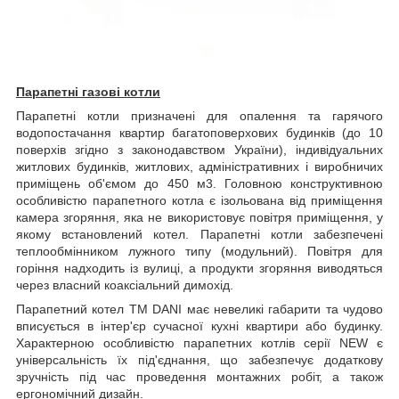
Парапетні газові котли
Парапетні котли призначені для опалення та гарячого
водопостачання квартир багатоповерхових будинків (до 10
поверхів згідно з законодавством України), індивідуальних
житлових будинків, житлових, адміністративних і виробничих
приміщень об'ємом до 450 м3. Головною конструктивною
особливістю парапетного котла є ізольована від приміщення
камера згоряння, яка не використовує повітря приміщення, у
якому встановлений котел. Парапетні котли забезпечені
теплообмінником лужного типу (модульний). Повітря для
горіння надходить із вулиці, а продукти згоряння виводяться
через власний коаксіальний димохід.
Парапетний котел ТМ
DANI
має невеликі габарити та чудово
вписується в інтер'єр сучасної кухні квартири або будинку.
Характерною особливістю парапетних котлів серії
NEW
є
універсальність їх під'єднання, що забезпечує додаткову
зручність під час проведення монтажних робіт, а також
ергономічний дизайн.