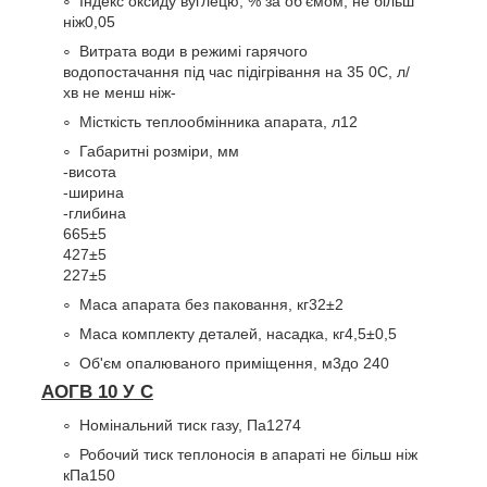
Індекс оксиду вуглецю, % за об'ємом, не більш
ніж
0,05
Витрата води в режимі гарячого
водопостачання під час підігрівання на 35
0
С, л/
хв не менш ніж
-
Місткість теплообмінника апарата, л
12
Габаритні розміри, мм
-висота
-ширина
-глибина
665±5
427±5
227±5
Маса апарата без паковання, кг
32±2
Маса комплекту деталей, насадка, кг
4,5±0,5
Об'єм опалюваного приміщення, м
3
до 240
АОГВ 10 У С
Номінальний тиск газу, Па
1274
Робочий тиск теплоносія в апараті не більш ніж
кПа
150