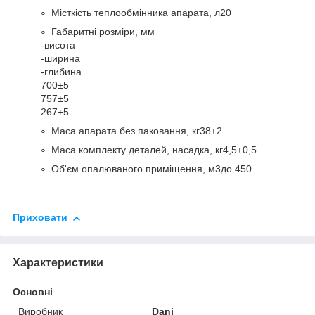
Місткість теплообмінника апарата, л
20
Габаритні розміри, мм
-висота
-ширина
-глибина
700±5
757±5
267±5
Маса апарата без паковання, кг
38±2
Маса комплекту деталей, насадка, кг
4,5±0,5
Об'єм опалюваного приміщення, м
3
до 450
Приховати
Характеристики
Основні
Виробник
Dani