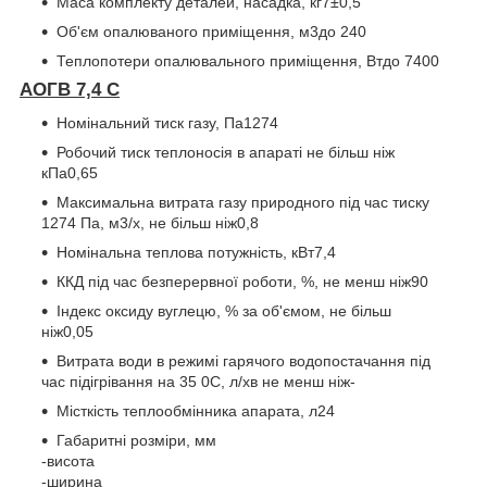
Маса комплекту деталей, насадка, кг
7±0,5
Об'єм опалюваного приміщення, м
3
до 240
Теплопотери опалювального приміщення, Вт
до 7400
АОГВ 7,4 С
Номінальний тиск газу, Па
1274
Робочий тиск теплоносія в апараті не більш ніж
кПа
0,65
Максимальна витрата газу природного під час тиску
1274 Па, м
3
/х, не більш ніж
0,8
Номінальна теплова потужність, кВт
7,4
ККД під час безперервної роботи, %, не менш ніж
90
Індекс оксиду вуглецю, % за об'ємом, не більш
ніж
0,05
Витрата води в режимі гарячого водопостачання під
час підігрівання на 35
0
С, л/хв не менш ніж
-
Місткість теплообмінника апарата, л
24
Габаритні розміри, мм
-висота
-ширина