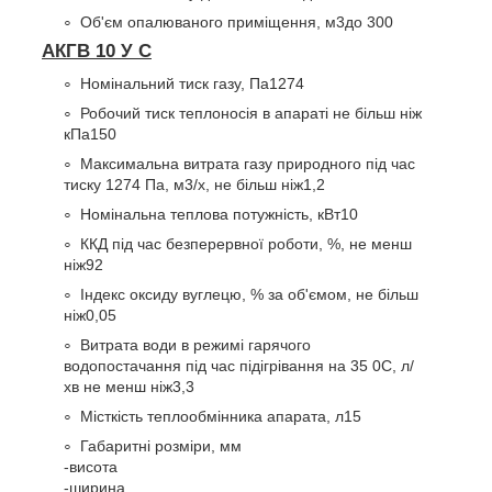
Об'єм опалюваного приміщення, м
3
до 300
АКГВ 10 У С
Номінальний тиск газу, Па
1274
Робочий тиск теплоносія в апараті не більш ніж
кПа
150
Максимальна витрата газу природного під час
тиску 1274 Па, м
3
/х, не більш ніж
1,2
Номінальна теплова потужність, кВт
10
ККД під час безперервної роботи, %, не менш
ніж
92
Індекс оксиду вуглецю, % за об'ємом, не більш
ніж
0,05
Витрата води в режимі гарячого
водопостачання під час підігрівання на 35
0
С, л/
хв не менш ніж
3,3
Місткість теплообмінника апарата, л
15
Габаритні розміри, мм
-висота
-ширина