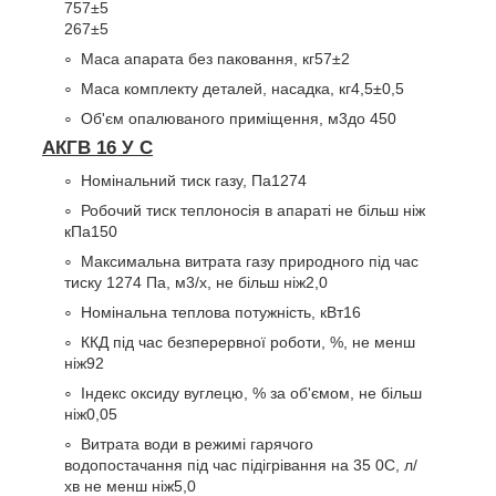
757±5
267±5
Маса апарата без паковання, кг
57±2
Маса комплекту деталей, насадка, кг
4,5±0,5
Об'єм опалюваного приміщення, м
3
до 450
АКГВ 16 У С
Номінальний тиск газу, Па
1274
Робочий тиск теплоносія в апараті не більш ніж
кПа
150
Максимальна витрата газу природного під час
тиску 1274 Па, м
3
/х, не більш ніж
2,0
Номінальна теплова потужність, кВт
16
ККД під час безперервної роботи, %, не менш
ніж
92
Індекс оксиду вуглецю, % за об'ємом, не більш
ніж
0,05
Витрата води в режимі гарячого
водопостачання під час підігрівання на 35
0
С, л/
хв не менш ніж
5,0