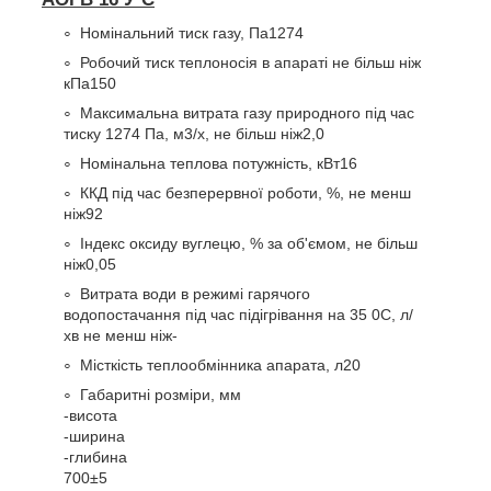
Номінальний тиск газу, Па
1274
Робочий тиск теплоносія в апараті не більш ніж
кПа
150
Максимальна витрата газу природного під час
тиску 1274 Па, м
3
/х, не більш ніж
2,0
Номінальна теплова потужність, кВт
16
ККД під час безперервної роботи, %, не менш
ніж
92
Індекс оксиду вуглецю, % за об'ємом, не більш
ніж
0,05
Витрата води в режимі гарячого
водопостачання під час підігрівання на 35
0
С, л/
хв не менш ніж
-
Місткість теплообмінника апарата, л
20
Габаритні розміри, мм
-висота
-ширина
-глибина
700±5