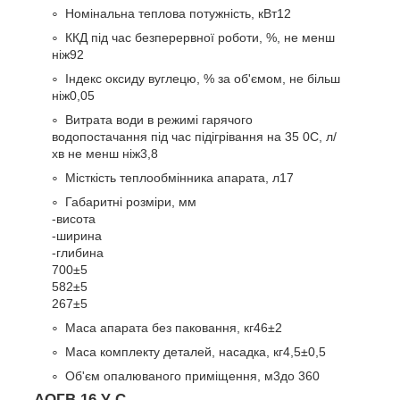
Номінальна теплова потужність, кВт
12
ККД під час безперервної роботи, %, не менш
ніж
92
Індекс оксиду вуглецю, % за об'ємом, не більш
ніж
0,05
Витрата води в режимі гарячого
водопостачання під час підігрівання на 35
0
С, л/
хв не менш ніж
3,8
Місткість теплообмінника апарата, л
17
Габаритні розміри, мм
-висота
-ширина
-глибина
700±5
582±5
267±5
Маса апарата без паковання, кг
46±2
Маса комплекту деталей, насадка, кг
4,5±0,5
Об'єм опалюваного приміщення, м
3
до 360
АОГВ 16 У С