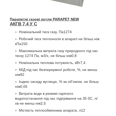
Парапетні газові котли PARAPET NEW
АКГВ 7,4 У С
Номінальний тиск газу, Па
1274
Робочий тиск теплоносія в апараті не більш ніж
кПа
150
Максимальна витрата газу природного під час
тиску 1274 Па, м
3
/х, не більш ніж
0,8
Номінальна теплова потужність, кВт
7,4
ККД під час безперервної роботи, %, не менш
ніж
92
Індекс оксиду вуглецю, % за об'ємом, не більш
ніж
0,05
Витрата води в режимі гарячого
водопостачання під час підігрівання на 35
0
С, л/
хв не менш ніж
2,5
Місткість теплообмінника апарата, л
12