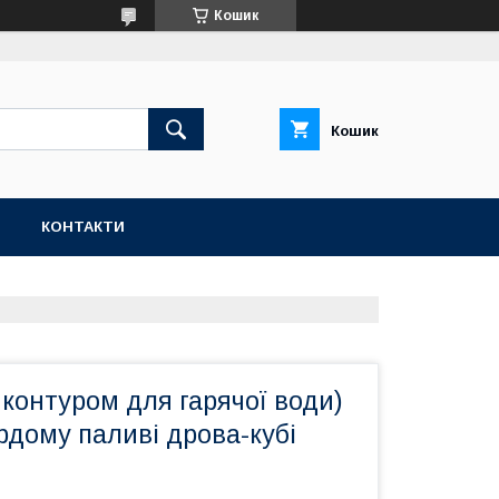
Кошик
Кошик
Н
КОНТАКТИ
 контуром для гарячої води)
рдому паливі дрова-кубі