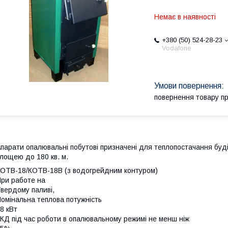
Немає в наявності
+380 (50) 524-28-23
Vodafone
повернення товару п
парати опалювальні побутові призначені для теплопостачання буді
лощею до 180 кв. м.
ОТВ-18/КОТВ-18В (з водогрейдним контуром)
ри работе на
вердому паливі,
омінальна теплова потужність
8 кВт
КД під час роботи в опалювальному режимі не менш ніж