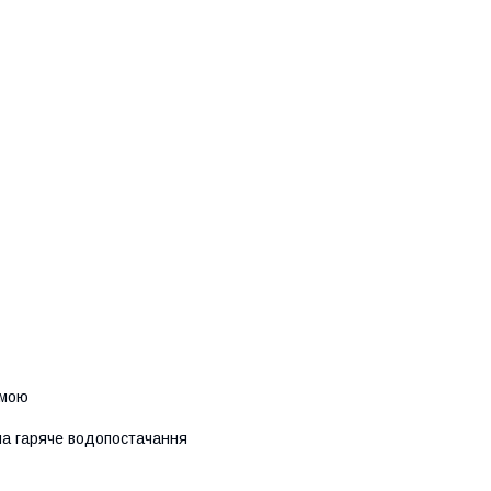
емою
на гаряче водопостачання