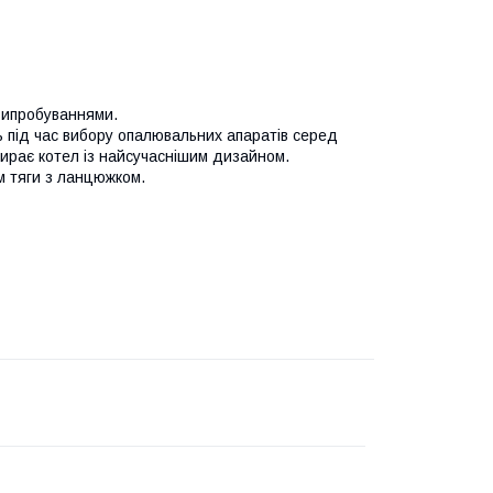
 випробуваннями.
ь під час вибору опалювальних апаратів серед
бирає котел із найсучаснішим дизайном.
м тяги з ланцюжком.