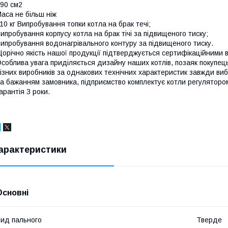
90 см2
аса не більш ніж
10 кг Випробування топки котла на брак течі;
ипробування корпусу котла на брак тічі за підвищеного тиску;
ипробування водонагрівального контуру за підвищеного тиску.
орічно якість нашої продукції підтверджується сертифікаційними
соблива увага приділяється дизайну наших котлів, позаяк покупец
ізних виробників за однакових технічних характеристик завжди ви
а бажанням замовника, підприємство комплектує котли регуляторо
арантія 3 роки.
арактеристики
Основні
ид пального
Тверде