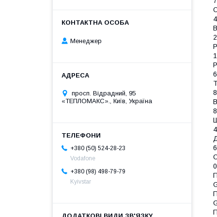
О
4
В
2
Менеджер
Р
1
Р
6
Т
8
просп. Відрадний, 95
«ТЕПЛОМАКС»., Київ, Україна
В
8
Ш
4
Д
6
+380 (50) 524-28-23
О
Vodafone
0
+380 (98) 498-79-79
П
Kyivstar
G
П
П