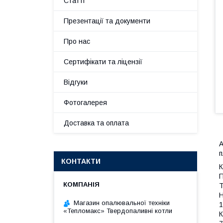
Статті
Презентації та документи
Про нас
Сертифікати та ліцензії
Відгуки
Фотогалерея
Доставка та оплата
А
п
КОНТАКТИ
К
П
Т
Н
Магазин опалювальної техніки
1
«Тепломакс» Твердопаливні котли
К