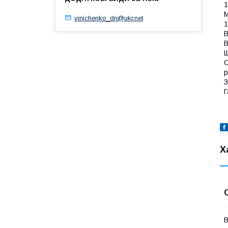
1
М
vinichenko_dn@ukr.net
1
В
В
Щ
О
р
З
Г
Х
В