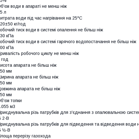
75%
б'єм води в апараті не менш ніж
5 л
итрата води під час нагрівання на 25°C
20±50 кг/год
обочий тиск води в системі опалення не більш ніж
30 кПа
обочий тиск води в системі гарячого водопостачання не більш ніж
00 кПа
ривалість робочого циклу не менш ніж
 год
исота апарата не більш ніж
50 мм
ирина апарата не більш ніж
50 мм
овжина апарата не більш ніж
50 мм
б'єм топки
.055 м3
риєднувальна різь патрубків для з'єднання з опалювальною сист
 2-B
риєднувальна різь патрубків для підведення та відведення води 
G ½-B
лоща перерізу газохода