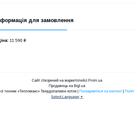
нформація для замовлення
іна:
11 590 ₴
Сайт створений на маркетплейсі
Prom.ua
Продавець на Bigl.ua
Магазин опалювальної техніки «Тепломакс» Твердопаливні котли |
Поскаржитися на контент
|
Політ
Select Language
▼