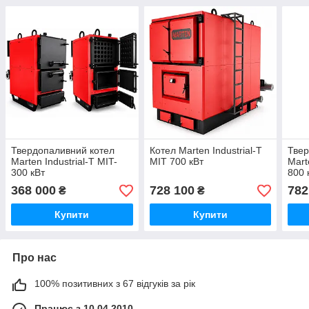
Твердопаливний котел
Котел Marten Industrial-Т
Твер
Marten Industrial-T MIT-
МІТ 700 кВт
Mart
300 кВт
800 
368 000
728 100
782
₴
₴
Купити
Купити
Про нас
100% позитивних з 67 відгуків за рік
Працює з 10.04.2010