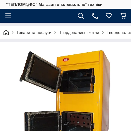
"ТЕПЛОМ@КС" Магазин опалювальної техніки
Товари та послуги
Твердопаливні котли
Твердопалив