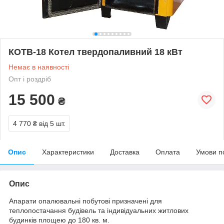
КОТВ-18 Котел твердопаливний 18 кВт
Немає в наявності
Опт і роздріб
15 500
₴
4 770 ₴
від 5 шт.
Опис
Характеристики
Доставка
Оплата
Умови п
Опис
Апарати опалювальні побутові призначені для
теплопостачання будівель та індивідуальних житлових
будинків площею до 180 кв. м.