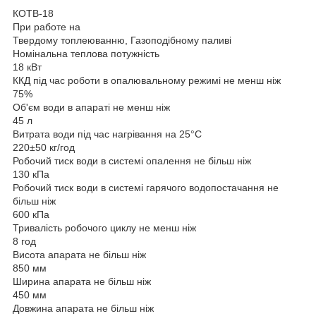
КОТВ-18
При работе на
Твердому топлеюванню, Газоподібному паливі
Номінальна теплова потужність
18 кВт
ККД під час роботи в опалювальному режимі не менш ніж
75%
Об'єм води в апараті не менш ніж
45 л
Витрата води під час нагрівання на 25°C
220±50 кг/год
Робочий тиск води в системі опалення не більш ніж
130 кПа
Робочий тиск води в системі гарячого водопостачання не
більш ніж
600 кПа
Тривалість робочого циклу не менш ніж
8 год
Висота апарата не більш ніж
850 мм
Ширина апарата не більш ніж
450 мм
Довжина апарата не більш ніж