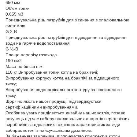
650 мм
Об'єм топки
0.055 м3
Приєднувальна різь патрубків для з'єднання з опалювальною
системою
G 2-B
Приєднувальна різь патрубків для підведення та відведення
води на гаряче водопостачання
G ½-B
Площа перерізу газохода
190 см2
Маса не більш ніж
110 кг Випробування топки котла на брак течі;
Випробування корпусу котла на брак тічі за підвищеного
тиску;
Випробування водонагрівального контуру за підвищеного
тиску.
Щорічно якість нашої продукції підтверджується
сертифікаційними випробуваннями.
Особлива увага приділяється дизайну наших котлів, позаяк
покупець під час вибору опалювальних апаратів серед різних
виробників за однакових технічних характеристик завжди
вибирає котел із найсучаснішим дизайном.
За бажанням замовника, підприємство комплектує котли