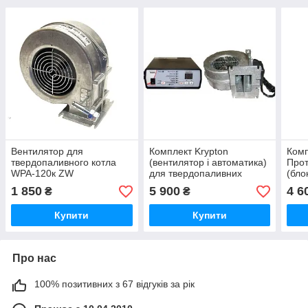
Вентилятор для
Комплект Krypton
Комп
твердопаливного котла
(вентилятор і автоматика)
Прот
WPA-120к ZW
для твердопаливних
(бло
котлів
Prot
1 850
5 900
4 6
₴
₴
твер
Купити
Купити
Про нас
100% позитивних з 67 відгуків за рік