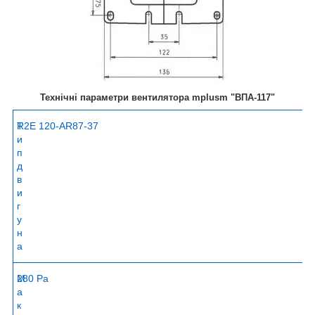
Технічні параметри вентилятора mplusm "ВПА-117"
Т
R2E 120-AR87-37
и
п
д
в
и
г
у
н
а
М
280 Pa
а
к