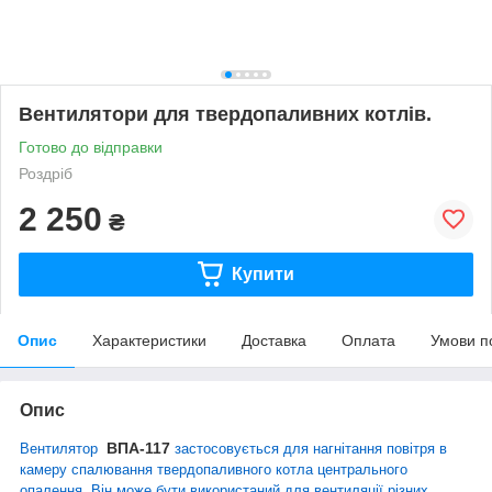
Вентилятори для твердопаливних котлів.
Готово до відправки
Роздріб
2 250
₴
Купити
Опис
Характеристики
Доставка
Оплата
Умови п
Опис
ВПА-117
Вентилятор
застосовується для нагнітання повітря в
камеру спалювання твердопаливного котла центрального
опалення. Він може бути використаний для вентиляції різних