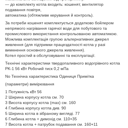
— до комплекту котла входить: кошенят, вентилятор
подавання повітря,
автоматика (обтяжливе керування й контроль).
За потреби кошенят комплектується додатково бойлером
непрямого нагрівання гарячої води для побутового та
промислового використання контрольованою автоматикою.
Можлива комплектація групою альтернативних джерел
живлення (для підтримки працездатності котла у разі
вимкнення основного джерела живлення).
Котел простий в обслуговуванні та експлуатації.
Технічні характеристики твердопаливного водогрівного котла
РK-1 56 кВт Робочий тиск 0,2 мПа
No Технічна характеристика Одиниця Примітка
(параметри) вимірювання
1 Потужність кВт 56
2 Ширина корпусу котла см. 70
3 Висота корпусу котла (max) см. 160
4 Глибина корпусу котла див. 90
5 Ширина котла в зібраному вигляді. 77
6 Глибина котла + димохід см. 110+35
7 Висота котла + патрубок подавання см. 160+11