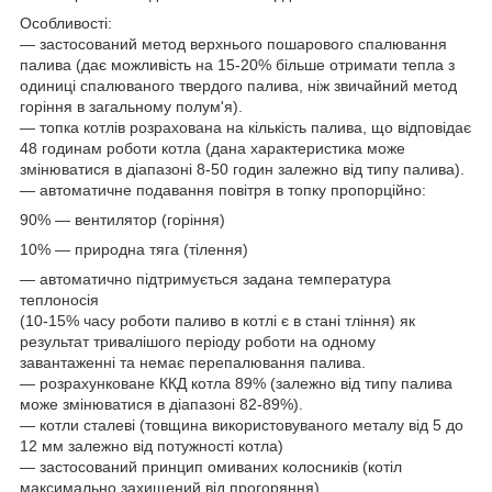
Особливості:
— застосований метод верхнього пошарового спалювання
палива (дає можливість на 15-20% більше отримати тепла з
одиниці спалюваного твердого палива, ніж звичайний метод
горіння в загальному полум'я).
— топка котлів розрахована на кількість палива, що відповідає
48 годинам роботи котла (дана характеристика може
змінюватися в діапазоні 8-50 годин залежно від типу палива).
— автоматичне подавання повітря в топку пропорційно:
90% — вентилятор (горіння)
10% — природна тяга (тілення)
— автоматично підтримується задана температура
теплоносія
(10-15% часу роботи паливо в котлі є в стані тління) як
результат тривалішого періоду роботи на одному
завантаженні та немає перепалювання палива.
— розрахунковане ККД котла 89% (залежно від типу палива
може змінюватися в діапазоні 82-89%).
— котли сталеві (товщина використовуваного металу від 5 до
12 мм залежно від потужності котла)
— застосований принцип омиваних колосників (котіл
максимально захищений від прогоряння).