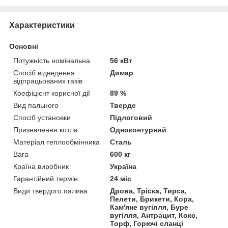
Характеристики
Основні
Потужність номінальна
56 кВт
Спосіб відведення
Димар
відпрацьованих газів
Коефіцієнт корисної дії
89 %
Вид пального
Тверде
Спосіб установки
Підлоговий
Призначення котла
Одноконтурний
Матеріал теплообмінника
Сталь
Вага
600 кг
Країна виробник
Україна
Гарантійний термін
24 міс
Види твердого палива
Дрова, Тріска, Тирса,
Пелети, Брикети, Кора,
Кам'яне вугілля, Буре
вугілля, Антрацит, Кокс,
Торф, Горючі сланці