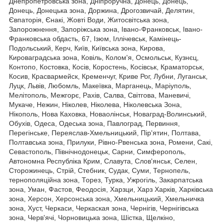
Днепропетровська зона, Дніпроручна, Донець, Донець,
Донець, Донецька зона, Доржина, Дрогозвичай, Делятин,
Євпаторія, Єнакі, Жовті Води, Житосвітська зона,
Запорожнення, Запоріжська зона, Івано-Франковськ, Івано-
Франковська обдасть, 67, Ізюм, Іллічевськ, Камінець-
Подольський, Керч, Київ, Київська зона, Кирова,
Кироваградська зона, Ковіль, Колом'я, Осмольськ, Кузнєц,
Контопо, Костовка, Косів, Коростень, Косівськ, Краматорськ,
Косив, Красвармейск, Кременчуг, Криве Рог, Лубни, Луганськ,
Луцк, Львів, Любомль, Макеївка, Марганець, Маріуполь,
Мелітополь, Межгорє, Рахів, Салва, Світгова, Маневичі,
Мукаче, Нежин, Ніколев, Ніколева, Ніколевська Зона,
Нікополь, Нова Каховка, Новаолінськ, Новаград-Волинський,
Обухів, Одеса, Одеська зона, Павлоград, Первиння,
Перегінське, Переяслав-Хмельницький, Пір'ятин, Полтава,
Полтавська зона, Прилуки, Рівно-Рвенська зона, Ромени, Сакі,
Севастополь, Північнодонецьк, Сарни, Симферополь,
Автономна Республіка Крим, Славута, Слов'янськ, Селен,
Сторожинець, Стрій, Стебник, Судак, Суми, Тернопель,
тернополяційна зона, Торез, Турка, Ужрогіль, Закарпатська
зона, Уман, Фастов, Феодосія, Харзци, Харз Харків, Харківська
зона, Херсон, Херсонська зона, Хмельницький, Хмельничка
зона, Хуст, Черкаси, Черкаская зона, Чернігів, Чернігівська
зона, Черв'ячі, Чорновицька зона, Шістка, Щелкіно,