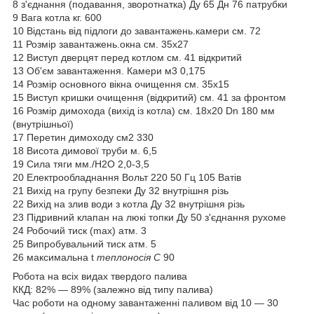
8 з'єднання (подавання, зворотнатка) Ду 65 Дн 76 патрубки
9 Вага котла кг. 600
10 Відстань від підлоги до завантажень.камери см. 72
11 Розмір завантажень.окна см. 35х27
12 Виступ дверцят перед котлом см. 41 відкритий
13 Об'єм завантаження. Камери м3 0,175
14 Розмір основного вікна очищення см. 35х15
15 Виступ кришки очищення (відкритий) см. 41 за фронтом
16 Розмір димохода (вихід із котла) см. 18х20 Dn 180 мм
(внутрішньої)
17 Перетин димоходу см2 330
18 Висота димової труби м. 6,5
19 Сила тяги мм./Н2О 2,0-3,5
20 Електрообладнання Вольт 220 50 Гц 105 Ватів
21 Вихід на групу безпеки Ду 32 внутрішня різь
22 Вихід на злив води з котла Ду 32 внутрішня різь
23 Підривний клапан на люкі топки Ду 50 з'єднання рухоме
24 Робочий тиск (max) атм. 3
25 Випробувальний тиск атм. 5
26 максимальна t
теплоносія С
90
Робота на всіх видах твердого палива
ККД: 82% — 89% (залежно від типу палива)
Час роботи на одному завантаженні паливом від 10 — 30