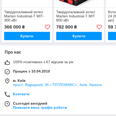
Твердопаливний котел
Твердопаливний котел
Коте
Marten Industrial-T MIT-
Marten Industrial-Т МІТ
24 (
300 кВт
800 кВт
квт)
368 000
782 800
59 
₴
₴
Купити
Купити
Про нас
100% позитивних з 67 відгуків за рік
Працює з 10.04.2010
м. Київ
просп. Відрадний, 95 «ТЕПЛОМАКС»., Київ, Україна
Контакти
Сьогодні вихідний
Показати весь графік роботи