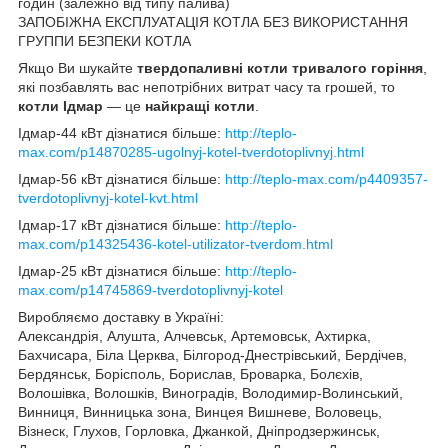
годин (залежно від типу палива)
ЗАПОБІЖНА ЕКСПЛУАТАЦІЯ КОТЛА БЕЗ ВИКОРИСТАННЯ
ГРУППИ БЕЗПЕКИ КОТЛА
Якщо Ви
шукайте
твердопаливні котли тривалого горіння
,
які позбавлять вас непотрібних витрат часу та грошей, то
котли Ідмар
— це
найкращі котли
.
Ідмар-44 кВт дізнатися більше:
http://teplo-
max.com/p14870285-ugolnyj-kotel-tverdotoplivnyj.html
Ідмар-56 кВт дізнатися більше:
http://teplo-max.com/p4409357-
tverdotoplivnyj-kotel-kvt.html
Ідмар-17 кВт дізнатися більше:
http://teplo-
max.com/p14325436-kotel-utilizator-tverdom.html
Ідмар-25 кВт дізнатися більше:
http://teplo-
max.com/p14745869-tverdotoplivnyj-kotel
Виробляємо доставку в Україні:
Александрія, Алушта, Алчевськ, Артемовськ, Ахтирка,
Бахчисара, Біла Церква, Білгород-Днестрівський, Бердічев,
Бердянськ, Борісполь, Борислав, Броварка, Болєхів,
Волошівка, Волошків, Виноградів, Володимир-Волинський,
Винниця, Винницька зона, Винцея Вишневе, Воловець,
Візнеск, Глухов, Горловка, Джанкой, Дніпродзержинськ,