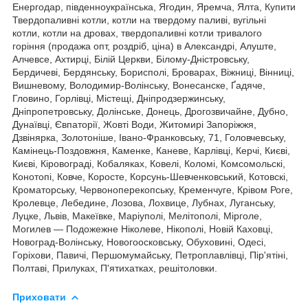
Енергодар, південноукраїнська, Ягодин, Яремча, Ялта, Купити
Твердопаливні котли, котли на твердому паливі, вугільні
котли, котли на дровах, твердопаливні котли тривалого
горіння (продажа опт, роздріб, ціна) в Александрі, Алуште,
Алчевсе, Ахтирці, Білій Церкви, Білому-Дністровську,
Бердичеві, Бердянську, Борисполі, Броварах, Віжниці, Вінниці,
Вишневому, Володимир-Волінську, Вонесанске, Ґадяче,
Гловино, Горлівці, Містещі, Дніпродзержинську,
Дніпропетровську, Долінське, Донець, Дрогозвичайне, Дубно,
Дунаївці, Євпаторії, Жовті Води, Житомирі Запоріжжя,
Дзвінярка, Золотоніше, Івано-Франковську, 71, Головчевську,
Камінець-Поздовжня, Каменке, Каневе, Карлівці, Керчі, Києві,
Києві, Кіровограді, Кобаляках, Ковелі, Коломі, Комсомольскі,
Конотопі, Ковче, Коросте, Корсунь-Шевченковський, Котовскі,
Кроматорську, Червоноперекопську, Кременчуге, Крівом Роге,
Кролевце, Лебедине, Лозова, Лохвице, Лубнах, Луганську,
Луцке, Львів, Макеївке, Маріуполі, Мелітополі, Мірголе,
Могилев — Подожежне Ніколеве, Нікополі, Новій Каховці,
Новоград-Волінську, Новогоосковську, Обуховині, Одесі,
Горіхови, Павичі, Першомумайську, Петроплавлівці, Пір'ятіні,
Полтаві, Прилуках, П'ятихатках, решітоловки.
Приховати