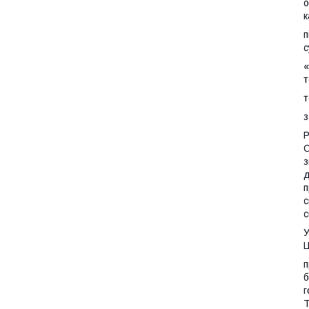
о
к
п
с
«
т
т
з
Р
О
з
д
п
с
с
Ц
п
б
г
Т