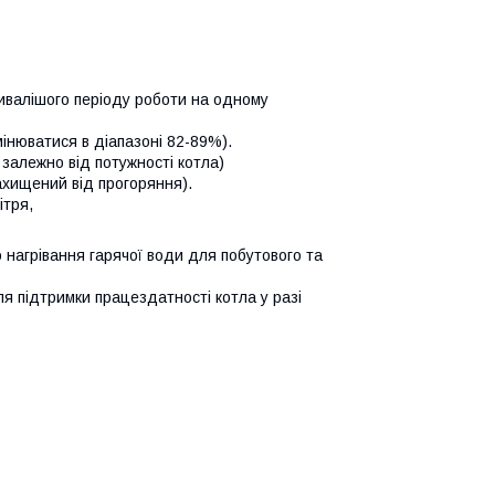
тривалішого періоду роботи на одному
інюватися в діапазоні 82-89%).
залежно від потужності котла)
ахищений від прогоряння).
ітря,
нагрівання гарячої води для побутового та
 підтримки працездатності котла у разі