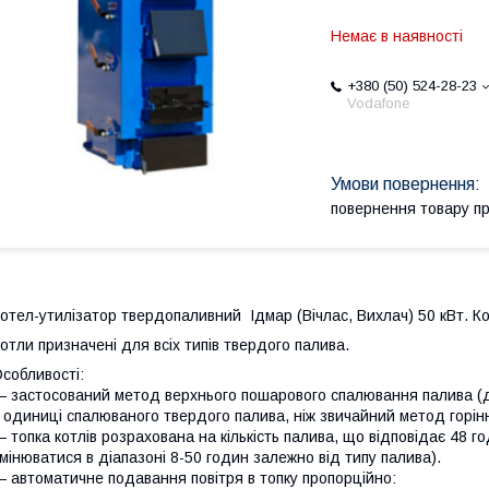
Немає в наявності
+380 (50) 524-28-23
Vodafone
повернення товару п
отел-утилізатор твердопаливний Ідмар (Вічлас, Вихлач) 50 кВт. Ко
отли призначені для всіх типів твердого палива.
собливості:
 застосований метод верхнього пошарового спалювання палива (д
 одиниці спалюваного твердого палива, ніж звичайний метод горінн
 топка котлів розрахована на кількість палива, що відповідає 48 
мінюватися в діапазоні 8-50 годин залежно від типу палива).
 автоматичне подавання повітря в топку пропорційно: