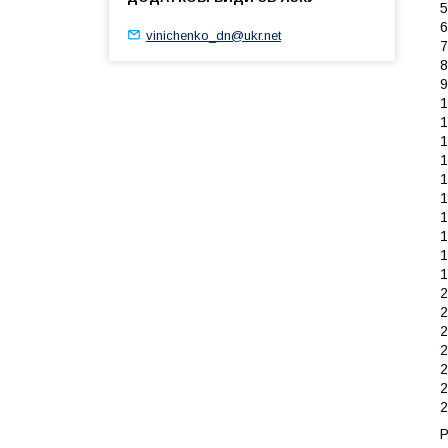
5
6
vinichenko_dn@ukr.net
7
8
9
1
1
1
1
1
1
1
1
1
1
2
2
2
2
2
2
2
Р