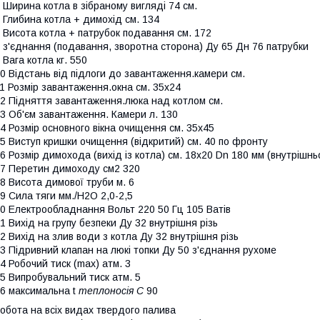
 Ширина котла в зібраному вигляді 74 см.
 Глибина котла + димохід см. 134
 Висота котла + патрубок подавання см. 172
 з'єднання (подавання, зворотна сторона) Ду 65 Дн 76 патрубки
 Вага котла кг. 550
0 Відстань від підлоги до завантаження.камери см.
1 Розмір завантаження.окна см. 35х24
2 Підняття завантаження.люка над котлом см.
3 Об'єм завантаження. Камери л. 130
4 Розмір основного вікна очищення см. 35х45
5 Виступ кришки очищення (відкритий) см. 40 по фронту
6 Розмір димохода (вихід із котла) см. 18х20 Dn 180 мм (внутрішнь
7 Перетин димоходу см2 320
8 Висота димової труби м. 6
9 Сила тяги мм./Н2О 2,0-2,5
0 Електрообладнання Вольт 220 50 Гц 105 Ватів
1 Вихід на групу безпеки Ду 32 внутрішня різь
2 Вихід на злив води з котла Ду 32 внутрішня різь
3 Підривний клапан на люкі топки Ду 50 з'єднання рухоме
4 Робочий тиск (max) атм. 3
5 Випробувальний тиск атм. 5
6 максимальна t
теплоносія С
90
обота на всіх видах твердого палива