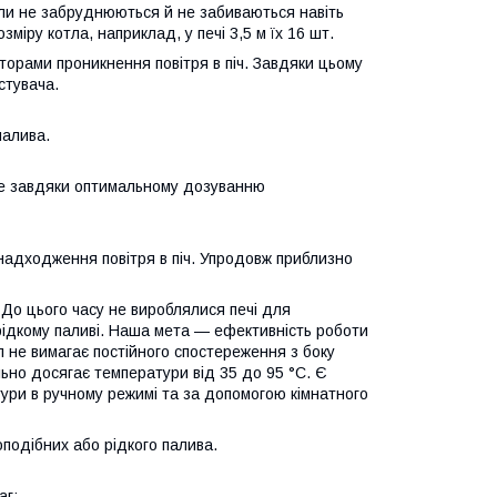
оли не забруднюються й не забиваються навіть
зміру котла, наприклад, у печі 3,5 м їх 16 шт.
торами проникнення повітря в піч. Завдяки цьому
стувача.
палива.
ене завдяки оптимальному дозуванню
адходження повітря в піч. Упродовж приблизно
 До цього часу не вироблялися печі для
а рідкому паливі. Наша мета — ефективність роботи
л не вимагає постійного спостереження з боку
льно досягає температури від 35 до 95 °C. Є
ури в ручному режимі та за допомогою кімнатного
подібних або рідкого палива.
аг: