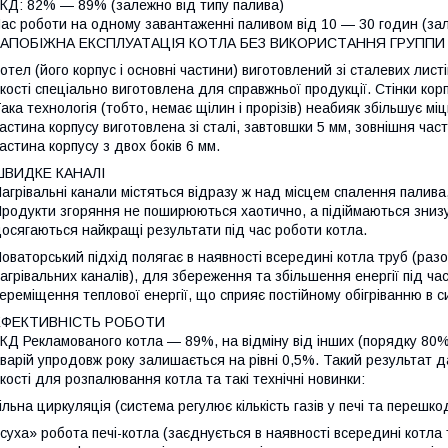
КД: 82% — 89% (залежно від типу палива)
ас роботи на одному завантаженні паливом від 10 — 30 годин (зал
ЗАПОБІЖНА ЕКСПЛУАТАЦІЯ КОТЛА БЕЗ ВИКОРИСТАННЯ ГРУППИ
отел (його корпус і основні частини) виготовлений зі сталевих лист
кості спеціально виготовлена для справжньої продукції. Стінки кор
ака технологія (тобто, немає щілин і прорізів) неабияк збільшує мі
астина корпусу виготовлена зі сталі, завтовшки 5 мм, зовнішня час
астина корпусу з двох боків 6 мм.
ШВИДКЕ КАНАЛІ
агрівальні канали містяться відразу ж над місцем спалення палив
родукти згоряння не поширюються хаотично, а підіймаються знизу в
осягаються найкращі результати під час роботи котла.
оваторський підхід полягає в наявності всередині котла труб (р
агрівальних каналів), для збереження та збільшення енергії під час
ереміщення теплової енергії, що сприяє постійному обігріванню в с
ЕФЕКТИВНІСТЬ РОБОТИ
КД Рекламованого котла — 89%, на відміну від інших (порядку 80%)
варій упродовж року залишається на рівні 0,5%. Такий результат да
кості для розпалювання котла та такі технічні новинки:
ільна циркуляція (система регулює кількість газів у печі та перешк
суха» робота печі-котла (заєднується в наявності всередині котла