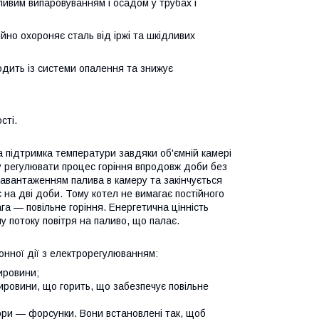
ивим випаровуванням і осадом у трубах і
йно охороняє сталь від іржі та шкідливих
одить із системи опалення та знижує
сті.
а підтримка температури завдяки об'ємній камері
у регулювати процес горіння впродовж доби без
авантаженням палива в камеру та закінчується
а дві доби. Тому котел не вимагає постійного
а — повільне горіння. Енергетична цінність
 потоку повітря на паливо, що палає.
онної дії з електрорегулюванням:
ировини;
ировини, що горить, що забезпечує повільне
вори — форсунки. Вони встановлені так, щоб