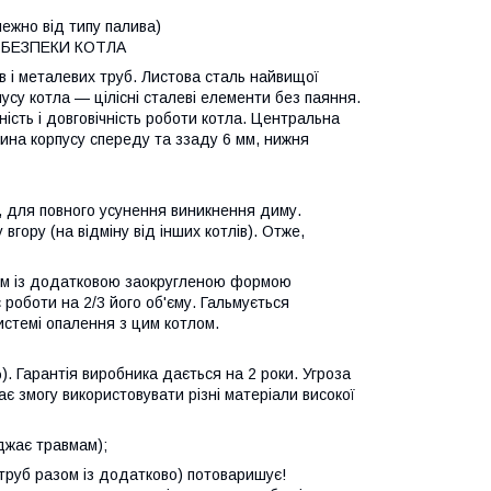
ежно від типу палива)
 БЕЗПЕКИ КОТЛА
ів і металевих труб. Листова сталь найвищої
пусу котла — цілісні сталеві елементи без паяння.
цність і довговічність роботи котла. Центральна
тина корпусу спереду та ззаду 6 мм, нижня
а, для повного усунення виникнення диму.
гору (на відміну від інших котлів). Отже,
азом із додатковою заокругленою формою
 роботи на 2/3 його об'єму. Гальмується
истемі опалення з цим котлом.
. Гарантія виробника дається на 2 роки. Угроза
є змогу використовувати різні матеріали високої
оджає травмам);
 труб разом із додатково) потоваришує!