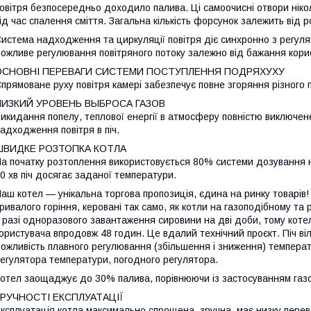
овітря безпосередньо доходило палива. Ці самоочисні отвори нік
ід час спалення сміття. Загальна кількість форсунок залежить від ро
истема надходження та циркуляції повітря діє синхронно з регуля
ожливе регулювання повітряного потоку залежно від бажання кори
ОСНОВНІ ПЕРЕВАГИ СИСТЕМИ ПОСТУПЛЕННЯ ПОДРЯХУХУ
прямоване руху повітря камері забезпечує повне згоряння різного 
НИЗКИЙ УРОВЕНЬ ВЫБРОСА ГАЗОВ
икидання попелу, теплової енергії в атмосферу повністю виключ
адходження повітря в піч.
ШВИДКЕ РОЗТОПКА КОТЛА
а початку розтоплення використовується 80% системи дозування н
0 хв піч досягає заданої температури.
аш котел — унікальна торгова пропозиція, єдина на ринку товарів!
ривалого горіння, керовані так само, як котли на газоподібному т
 разі одноразового завантаження сировини на дві доби, тому коте
ористувача впродовж 48 годин. Це вдалий технічний проєкт. Піч ві
ожливість плавного регулювання (збільшення і зниження) температ
егулятора температури, погодного регулятора.
отел заощаджує до 30% палива, порівнюючи із застосуванням газо
ЗРУЧНОСТІ ЕКСПЛУАТАЦІЇ
ксплуатація котла максимально спрощена, зручна, має низку перев