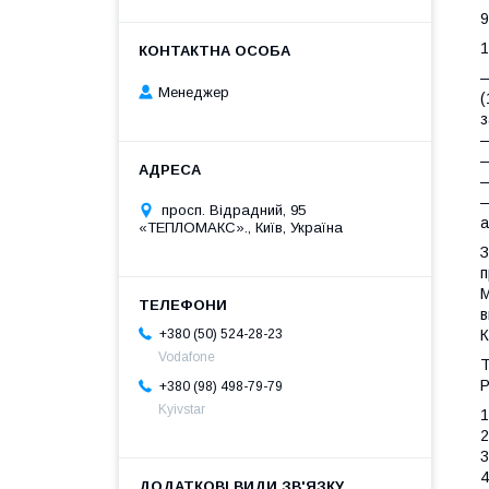
9
1
—
Менеджер
(
з
—
—
—
—
просп. Відрадний, 95
а
«ТЕПЛОМАКС»., Київ, Україна
З
п
М
в
+380 (50) 524-28-23
К
Vodafone
Т
Р
+380 (98) 498-79-79
Kyivstar
1
2
3
4