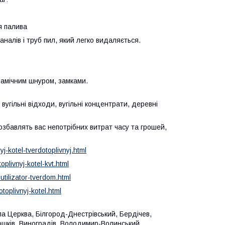
я палива
аналів і труб пил, який легко видаляється.
рамічним шнуром, замками.
вугільні відходи, вугільні концентрати, деревні
 позбавлять вас непотрібних витрат часу та грошей,
-kotel-tverdotoplivnyj.html
plivnyj-kotel-kvt.html
utilizator-tverdom.html
toplivnyj-kotel.html
ла Церква, Білгород-Днестрівський, Бердічев,
лошків, Виноградів, Володимир-Волинський,