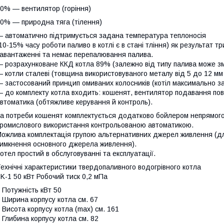
0% — вентилятор (горіння)
0% — природна тяга (тілення)
 автоматично підтримується задана температура теплоносія
10-15% часу роботи паливо в котлі є в стані тління) як результат 
авантаженні та немає перепалювання палива.
 розрахунковане ККД котла 89% (залежно від типу палива може зм
 котли сталеві (товщина використовуваного металу від 5 до 12 мм 
 застосований принцип омиваних колосників (котіл максимально з
 до комплекту котла входить: кошенят, вентилятор подавання пов
втоматика (обтяжливе керування й контроль).
а потреби кошенят комплектується додатково бойлером непрямого 
ромислового використання контрольованою автоматикою.
ожлива комплектація групою альтернативних джерел живлення (для
имкнення основного джерела живлення).
отел простий в обслуговуванні та експлуатації.
ехнічні характеристики твердопаливного водогрівного котла
K-1 50 кВт Робочий тиск 0,2 мПа
 Потужність кВт 50
 Ширина корпусу котла см. 67
 Висота корпусу котла (max) см. 161
 Глибина корпусу котла см. 82