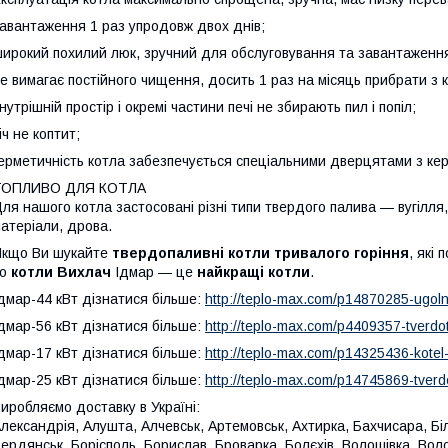
авантаження 1 раз упродовж двох днів;
ирокий похилий люк, зручний для обслуговування та завантаженн
е вимагає постійного чищення, досить 1 раз на місяць прибрати з к
нутрішній простір і окремі частини печі не збирають пил і попіл;
іч не коптит;
ерметичність котла забезпечується спеціальними дверцятами з ке
ТОПЛИВО ДЛЯ КОТЛА
ля нашого котла застосовані різні типи твердого палива — вугілля, 
атеріали, дрова.
Якщо Ви
шукайте
твердопаливні котли тривалого горіння
, які
то
котли Вихлач
Ідмар — це
найкращі котли
.
дмар-44 кВт дізнатися більше:
http://teplo-max.com/p14870285-ugolnyj
дмар-56 кВт дізнатися більше:
http://teplo-max.com/p4409357-tverdoto
дмар-17 кВт дізнатися більше:
http://teplo-max.com/p14325436-kotel-
дмар-25 кВт дізнатися більше:
http://teplo-max.com/p14745869-tverdo
иробляємо доставку в Україні:
лександрія, Алушта, Алчевськ, Артемовськ, Ахтирка, Бахчисара, Бі
ердянськ, Борісполь, Борислав, Броварка, Болєхів, Волошівка, Во