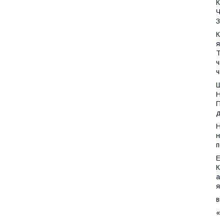
К
Ч
К
я
Т
ч
ч
Н
П
д
Н
н
п
К
а
я
в
«