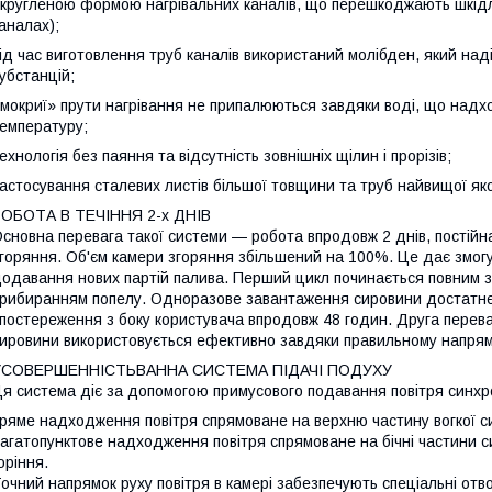
кругленою формою нагрівальних каналів, що перешкоджають шкідл
аналах);
ід час виготовлення труб каналів використаний молібден, який наді
убстанцій;
мокриї» прути нагрівання не припалюються завдяки воді, що надх
емпературу;
ехнологія без паяння та відсутність зовнішніх щілин і прорізів;
астосування сталевих листів більшої товщини та труб найвищої яко
ОБОТА В ТЕЧІННЯ 2-х ДНІВ
сновна перевага такої системи — робота впродовж 2 днів, постійн
горяння. Об'єм камери згоряння збільшений на 100%. Це дає змог
одавання нових партій палива. Перший цикл починається повним з
рибиранням попелу. Одноразове завантаження сировини достатнє н
постереження з боку користувача впродовж 48 годин. Друга переваг
ировини використовується ефективно завдяки правильному напряму
УСОВЕРШЕННІСТЬВАННА СИСТЕМА ПІДАЧІ ПОДУХУ
я система діє за допомогою примусового подавання повітря синхр
ряме надходження повітря спрямоване на верхню частину вогкої с
агатопунктове надходження повітря спрямоване на бічні частини с
оріння.
очний напрямок руху повітря в камері забезпечують спеціальні от