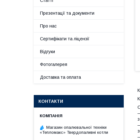
Статті
Презентації та документи
Про нас
Сертифікати та ліцензії
Відгуки
Фотогалерея
Доставка та оплата
К
К
КОНТАКТИ
О
—
з
—
Магазин опалювальної техніки
з
«Тепломакс» Твердопаливні котли
—