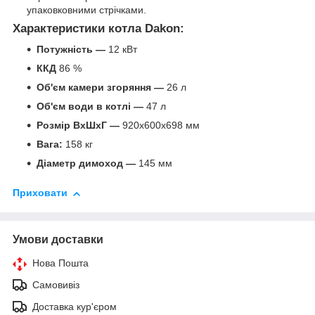
упаковковними стрічками.
Характеристики котла Dakon:
Потужність —
12 кВт
ККД
86 %
Об'єм камери згоряння —
26 л
Об'єм води в котлі —
47 л
Розмір ВхШхГ —
920х600х698 мм
Вага:
158 кг
Діаметр димоход —
145 мм
Приховати
Умови доставки
Нова Пошта
Самовивіз
Доставка кур'єром