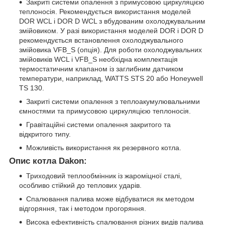
Закриті системи опалення з примусовою циркуляцією
теплоносія. Рекомендується використання моделей
DOR WCL і DOR D WCL з вбудованим охолоджувальним
змійовиком. У разі використання моделей DOR і DOR D
рекомендується встановлення охолоджувального
змійовика VFB_S (опція). Для роботи охолоджувальних
змійовиків WCL і VFB_S необхідна комплектація
термостатичним клапаном із заглибним датчиком
температури, наприклад, WATTS STS 20 або Honeywell
TS 130.
Закриті системи опалення з теплоакумулювальними
ємностями та примусовою циркуляцією теплоносія.
Гравітаційні системи опалення закритого та
відкритого типу.
Можливість використання як резервного котла.
Опис котла Dakon:
Триходовий теплообмінник із жароміцної сталі,
особливо стійкий до теплових ударів.
Спалювання палива може відбуватися як методом
відгоряння, так і методом прогоряння.
Висока ефективність спалювання різних видів палива