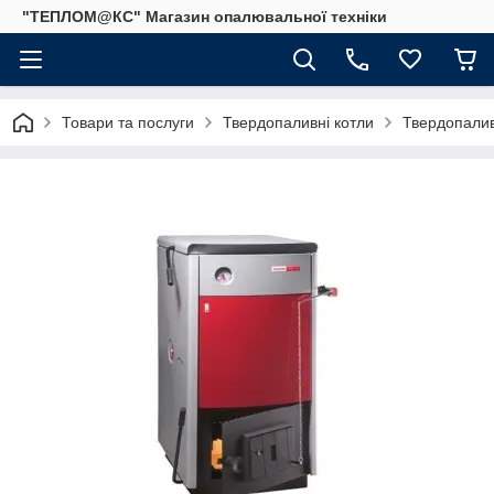
"ТЕПЛОМ@КС" Магазин опалювальної техніки
Товари та послуги
Твердопаливні котли
Твердопали