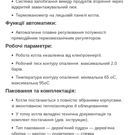
Система запобігання викиду продуктів згоряння через
відкритий завантажувальний люк.
Термоманометр на лицьовій панелі котла.
Функції автоматики:
Автоматичне плавне регулювання потужності
прямодійним термомеханічним регулятором.
Робочі параметри:
Робота котла незалежна від електроенергії.
Робочий тиск контуру опалення: максимальний 2,0
барів.
Температура контуру опалення: мінімальна 65 oC,
максимальна 95oC.
Паковання та комплектація:
Котли постачаються з повністю зібраними корпусами,
зі змонтованою теплоізоляцією й облицюванням.
У топку котла вкладені технічна документація та
комплект постачання (див. інструкцію).
Тип паковання — дерев'яний піддон — дерев'яна
обрітка — картон — поліетилен — стяжка