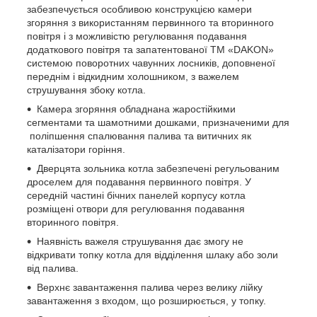
забезпечується особливою конструкцією камери
згоряння з використанням первинного та вторинного
повітря і з можливістю регулювання подавання
додаткового повітря та запатентованої ТМ «DAKON»
системою поворотних чавунних лосників, доповненої
переднім і відкидним холошником, з важелем
струшування збоку котла.
Камера згоряння обладнана жаростійкими
сегментами та шамотними дошками, призначеними для
поліпшення спалювання палива та витичних як
каталізатори горіння.
Дверцята зольника котла забезпечені регульованим
дроселем для подавання первинного повітря. У
середній частині бічних панелей корпусу котла
розміщені отвори для регулювання подавання
вторинного повітря.
Наявність важеля струшування дає змогу не
відкривати топку котла для відділення шлаку або золи
від палива.
Верхнє завантаження палива через велику лійку
завантаження з входом, що розширюється, у топку.