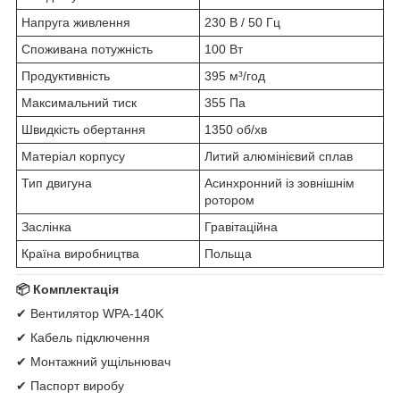
Напруга живлення
230 В / 50 Гц
Споживана потужність
100 Вт
Продуктивність
395 м³/год
Максимальний тиск
355 Па
Швидкість обертання
1350 об/хв
Матеріал корпусу
Литий алюмінієвий сплав
Тип двигуна
Асинхронний із зовнішнім
ротором
Заслінка
Гравітаційна
Країна виробництва
Польща
📦 Комплектація
✔ Вентилятор WPA-140K
✔ Кабель підключення
✔ Монтажний ущільнювач
✔ Паспорт виробу