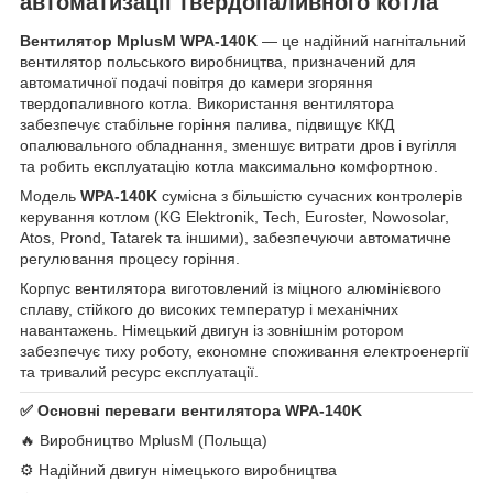
автоматизації твердопаливного котла
Вентилятор MplusM WPA-140K
— це надійний нагнітальний
вентилятор польського виробництва, призначений для
автоматичної подачі повітря до камери згоряння
твердопаливного котла. Використання вентилятора
забезпечує стабільне горіння палива, підвищує ККД
опалювального обладнання, зменшує витрати дров і вугілля
та робить експлуатацію котла максимально комфортною.
Модель
WPA-140K
сумісна з більшістю сучасних контролерів
керування котлом (KG Elektronik, Tech, Euroster, Nowosolar,
Atos, Prond, Tatarek та іншими), забезпечуючи автоматичне
регулювання процесу горіння.
Корпус вентилятора виготовлений із міцного алюмінієвого
сплаву, стійкого до високих температур і механічних
навантажень. Німецький двигун із зовнішнім ротором
забезпечує тиху роботу, економне споживання електроенергії
та тривалий ресурс експлуатації.
✅ Основні переваги вентилятора WPA-140K
🔥 Виробництво MplusM (Польща)
⚙️ Надійний двигун німецького виробництва