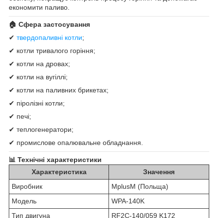
економити паливо.
🏠 Сфера застосування
✔
твердопаливні котли
;
✔ котли тривалого горіння;
✔ котли на дровах;
✔ котли на вугіллі;
✔ котли на паливних брикетах;
✔ піролізні котли;
✔ печі;
✔ теплогенератори;
✔ промислове опалювальне обладнання.
📊 Технічні характеристики
Характеристика
Значення
Виробник
MplusM (Польща)
Модель
WPA-140K
Тип двигуна
RF2C-140/059 K172