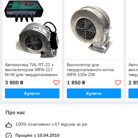
Автоматика TAL RT-22 з
Вентилятор для
Авто
вентилятором WPA-117
твердопаливного котла
вент
M+M для твердопаливних
WPA-120к ZW
твер
котлів
tech
3 900
1 850
2 8
₴
₴
Купити
Купити
Про нас
100% позитивних з 67 відгуків за рік
Працює з 10.04.2010