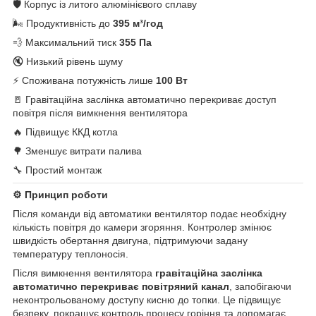
🛡 Корпус із литого алюмінієвого сплаву
🌬 Продуктивність до
395 м³/год
💨 Максимальний тиск
355 Па
🔇 Низький рівень шуму
⚡ Споживана потужність лише
100 Вт
🚪 Гравітаційна заслінка автоматично перекриває доступ
повітря після вимкнення вентилятора
🔥 Підвищує ККД котла
🌳 Зменшує витрати палива
🔧 Простий монтаж
⚙️ Принцип роботи
Після команди від автоматики вентилятор подає необхідну
кількість повітря до камери згоряння. Контролер змінює
швидкість обертання двигуна, підтримуючи задану
температуру теплоносія.
Після вимкнення вентилятора
гравітаційна заслінка
автоматично перекриває повітряний канал
, запобігаючи
неконтрольованому доступу кисню до топки. Це підвищує
безпеку, покращує контроль процесу горіння та допомагає