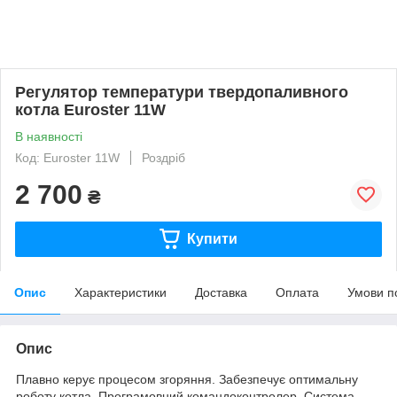
Регулятор температури твердопаливного
котла Euroster 11W
В наявності
Код: Euroster 11W
Роздріб
2 700
₴
Купити
Опис
Характеристики
Доставка
Оплата
Умови п
Опис
Плавно керує процесом згоряння. Забезпечує оптимальну
роботу котла. Програмовний командоконтролер. Система