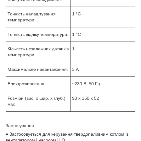
Точність налаштування
1 °C
температури:
Точність відліку температури:
1 °C
Кількість незалежних датчиків
1
температури:
Максимальне навантаження:
3 А
Електроживлення:
~230 B, 50 Гц
Розміри (вис. x шир. x глуб.)
90 x 150 x 52
мм:
Застосування:
● Застосовується для керування твердопаливним котлом із
вентилятором і насосом Ц.О.