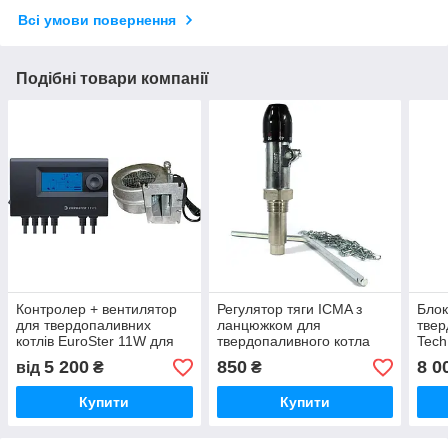
Всі умови повернення
Подібні товари компанії
Контролер + вентилятор
Регулятор тяги ICMA з
Блок
для твердопаливних
ланцюжком для
твер
котлів EuroSter 11W для
твердопаливного котла
Tech
котлів Данко
37 д
5 200
850
8 0
від
₴
₴
котл
Купити
Купити