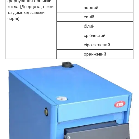
фарбування обшивки
котла (Дверцята, ніжки
чорний
та димохід завжди
синій
чорні)
білий
сріблястий
сіро-зелений
оранжевий