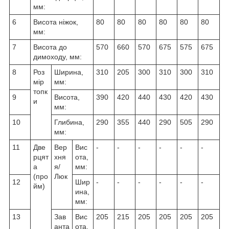
мм:
6
Висота ніжок,
80
80
80
80
80
80
мм:
7
Висота до
570
660
570
675
575
675
димоходу, мм:
8
Роз
Ширина,
310
205
300
310
300
310
мір
мм:
топк
9
Висота,
390
420
440
430
420
430
и
мм:
10
Глибина,
290
355
440
290
505
290
мм:
11
Две
Вер
Вис
-
-
-
-
-
-
рцят
хня
ота,
а
я/
мм:
(про
Люк
12
Шир
-
-
-
-
-
-
йм)
ина,
мм:
13
Зав
Вис
205
215
205
205
205
205
анта
ота,