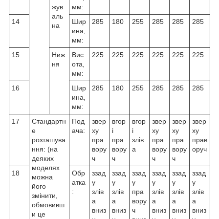
жув
мм:
аль
14
Шир
285
180
255
285
285
285
на
ина,
мм:
15
Ниж
Вис
225
225
225
225
225
225
ня
ота,
мм:
16
Шир
285
180
255
285
285
285
ина,
мм:
17
Стандартн
Под
звер
вгор
вгор
звер
звер
звер
е
ача:
ху
і
і
ху
ху
ху
розташува
пра
пра
злів
пра
пра
прав
ння: (на
вору
вору
а
вору
вору
оруч
деяких
ч
ч
ч
ч
моделях
18
Обр
ззад
ззад
ззад
ззад
ззад
ззад
можна
атка
у
у
у
у
у
у
його
:
злів
злів
пра
злів
злів
злів
змінити,
а
а
вору
а
а
а
обмовивш
вниз
вниз
ч
вниз
вниз
вниз
и це