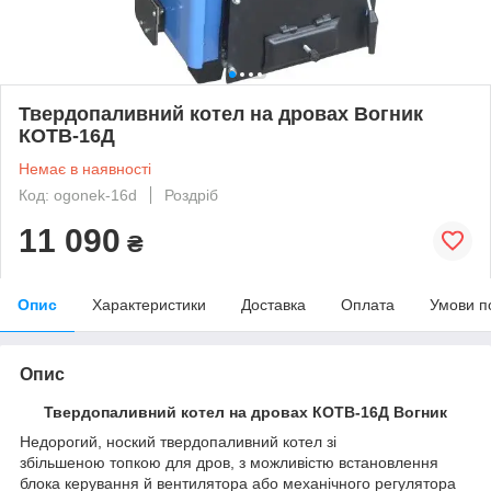
Твердопаливний котел на дровах Вогник
КОТВ-16Д
Немає в наявності
Код: ogonek-16d
Роздріб
11 090
₴
Опис
Характеристики
Доставка
Оплата
Умови п
Опис
Твердопаливний котел на дровах КОТВ-16Д Вогник
Недорогий, ноский твердопаливний котел зі
збільшеною топкою для дров, з можливістю встановлення
блока керування й вентилятора або механічного регулятора