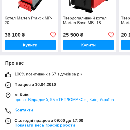
Котел Marten Praktik MP-
Твердопаливний котел
Твер
20
Marten Base MB -18
Mart
36 100
25 500
20 
₴
₴
Купити
Купити
Про нас
100% позитивних з 67 відгуків за рік
Працює з 10.04.2010
м. Київ
просп. Відрадний, 95 «ТЕПЛОМАКС»., Київ, Україна
Контакти
Сьогодні працює з 09:00 до 17:00
Показати весь графік роботи