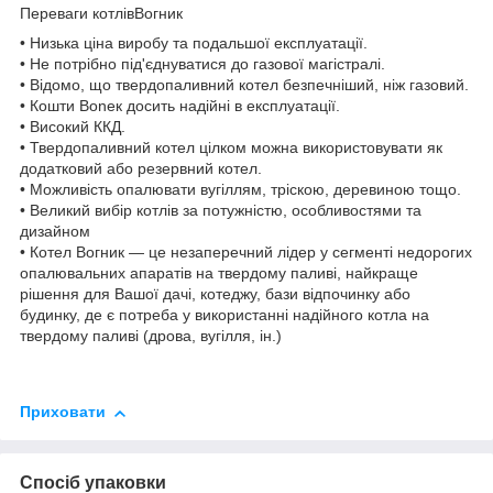
Переваги котлівВогник
• Низька ціна виробу та подальшої експлуатації.
• Не потрібно під'єднуватися до газової магістралі.
• Відомо, що твердопаливний котел безпечніший, ніж газовий.
• Кошти Boneк досить надійні в експлуатації.
• Високий ККД.
• Твердопаливний котел цілком можна використовувати як
додатковий або резервний котел.
• Можливість опалювати вугіллям, тріскою, деревиною тощо.
• Великий вибір котлів за потужністю, особливостями та
дизайном
• Котел Вогник — це незаперечний лідер у сегменті недорогих
опалювальних апаратів на твердому паливі, найкраще
рішення для Вашої дачі, котеджу, бази відпочинку або
будинку, де є потреба у використанні надійного котла на
твердому паливі (дрова, вугілля, ін.)
Приховати
Спосіб упаковки