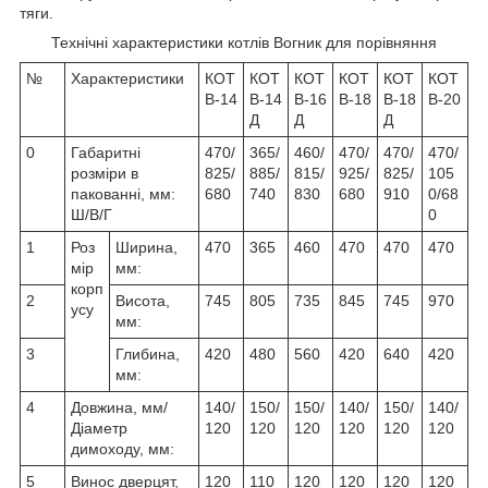
тяги.
Технічні характеристики котлів Вогник для порівняння
№
Характеристики
КОТ
КОТ
КОТ
КОТ
КОТ
КОТ
В-14
В-14
В-16
В-18
В-18
В-20
Д
Д
Д
0
Габаритні
470/
365/
460/
470/
470/
470/
розміри в
825/
885/
815/
925/
825/
105
пакованні, мм:
680
740
830
680
910
0/68
Ш/В/Г
0
1
Роз
Ширина,
470
365
460
470
470
470
мір
мм:
корп
2
Висота,
745
805
735
845
745
970
усу
мм:
3
Глибина,
420
480
560
420
640
420
мм:
4
Довжина, мм/
140/
150/
150/
140/
150/
140/
Діаметр
120
120
120
120
120
120
димоходу, мм:
5
Винос дверцят,
120
110
120
120
120
120