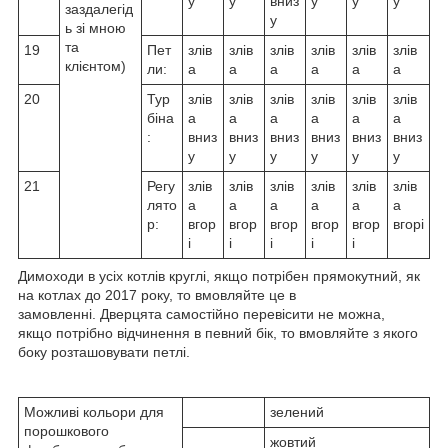
у
у
вниз
у
у
у
заздалегід
у
ь зі мною
та
19
Пет
злів
злів
злів
злів
злів
злів
клієнтом)
ли:
а
а
а
а
а
а
20
Тур
злів
злів
злів
злів
злів
злів
біна
а
а
а
а
а
а
:
вниз
вниз
вниз
вниз
вниз
вниз
у
у
у
у
у
у
21
Регу
злів
злів
злів
злів
злів
злів
лято
а
а
а
а
а
а
р:
вгор
вгор
вгор
вгор
вгор
вгорі
і
і
і
і
і
Димоходи в усіх котлів круглі, якщо потрібен прямокутний, як
на котлах до 2017 року, то вмовляйте це в
замовленні. Дверцята самостійно перевісити не можна,
якщо потрібно відчинення в певний бік, то вмовляйте з якого
боку розташовувати петлі.
Можливі кольори для
зелений
порошкового
жовтий