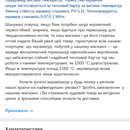
середовищі високих температур. Термостійкі керамічні
шнури застосовуються як тепловий бар'єр за високих температур.
Хімічна стійкість кераміну становить РН 5-11. Теплопровідність
кераміну становить 0,07-0,1 Wt/m.
Шанувані покупці, якщо Вам потрібен шнур керамічний
термостійкий, зокрема, якщо йдеться про термошнур для
твердопаливних котлів, то наш магазин і ця його сторінка
готові надати Вашій увазі цей товар, гарантуючи всім нашим
покупцям, що керамінур, набутий у нашому магазині — це
завжди високоякісний термошнур європейських виробників,
що забезпечує стійкий і надійний тепловий бар'єр під час
роботи з такими температурами, як 1000 °C довгостроково.
Якщо ж температура понад 1260 °C, керамішнур може
використовуватися лише короткочасно.
Хочете купити керамішнур у будь-якому з регіонів
нашої країни на найвигідніших умовах? Зробіть замовлення у
нашому магазині, і Ви отримаєте чудовий товар за вигідною
ціною зі зручними способами оплати та доставки.
Приховати
Характеристики