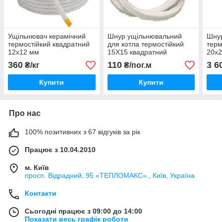
Ущільнювач керамічний
Шнур ущільнювальний
Шнур
термостійкий квадратний
для котла термостійкий
терм
12х12 мм
15Х15 квадратний
20х2
360
110
3 6
₴/кг
₴/пог.м
Купити
Купити
Про нас
100% позитивних з 67 відгуків за рік
Працює з 10.04.2010
м. Київ
просп. Відрадний, 95 «ТЕПЛОМАКС»., Київ, Україна
Контакти
Сьогодні працює з 09:00 до 14:00
Показати весь графік роботи