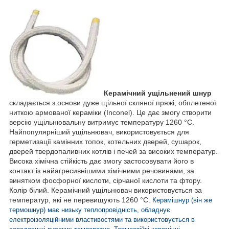
Керамічний ущільнений шнур
складається з основи дуже щільної скляної пряжі, обплетеної
ниткою армованої кераміки (Inconel). Це дає змогу створити
версію ущільнювальну витримує температуру 1260 °C.
Найпопулярніший ущільнювач, використовується для
герметизації камінних топок, котельних дверей, сушарок,
дверей твердопаливних котлів і печей за високих температур.
Висока хімічна стійкість дає змогу застосовувати його в
контакт із найагресивнішими хімічними речовинами, за
винятком фосфорної кислоти, сірчаної кислоти та фтору.
Колір білий. Керамічний ущільнювач використовується за
температур, які не перевищують 1260 °C.
Керамішнур (він же
термошнур) має низьку теплопровідність, обладнує
електроізоляційними властивостями та використовується в