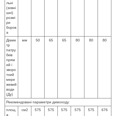
льні
(зовні
шні)
розмі
ри
боров
а
Діаме
мм
50
65
65
80
80
80
тр
патру
бків
прям
ий і
зворо
тний
мере
жевий
води
(Ду)
Рекомендовані параметри димоходу:
площ
см2
575
575
575
575
575
676
а