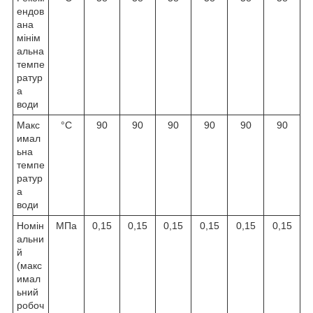
ендов
ана
мінім
альна
темпе
ратур
а
води
Макс
°C
90
90
90
90
90
90
имал
ьна
темпе
ратур
а
води
Номін
МПа
0,15
0,15
0,15
0,15
0,15
0,15
альни
й
(макс
имал
ьний
робоч