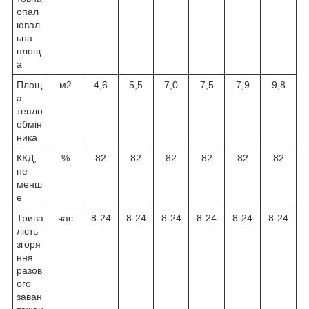
опал
ювал
ьна
площ
а
Площ
м2
4,6
5,5
7,0
7,5
7,9
9,8
а
тепло
обмін
ника
ККД,
%
82
82
82
82
82
82
не
менш
е
Трива
час
8-24
8-24
8-24
8-24
8-24
8-24
лість
згоря
ння
разов
ого
заван