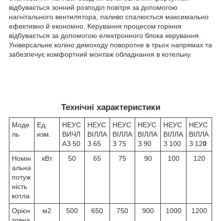
відбувається зонний розподіл повітря за допомогою
нагнітального вентилятора, паливо спалюється максимально
ефективно й економно. Керування процесом горіння
відбувається за допомогою електронного блока керування.
Універсальне коліно димоходу поворотне в трьох напрямах та
забезпечує комфортний монтаж обладнання в котельну.
Технічні характеристики
Моде
Ед.
НЕУС
НЕУС
НЕУС
НЕУС
НЕУС
НЕУС
ль
изм.
ВИЧЛ
ВІЛЛА
ВІЛЛА
ВІЛЛА
ВІЛЛА
ВІЛЛА
АЗ 50
З 65
З 75
З 90
З 100
З 12
0
Номін
кВт
50
65
75
90
100
120
альна
потуж
ність
котла
Орієн
м2
500
650
750
900
1000
1200
товна