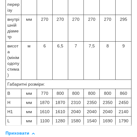
перер
ізу
внутрі
мм
270
270
270
270
270
295
шній
діаме
тр
висот
м
6
6,5
7
7,5
8
9
а
(мінім
одопу
стима
)
Габаритні розміри:
B
мм
770
800
800
800
800
860
H
мм
1870
1870
2310
2350
2350
2450
H1
мм
1610
1610
2040
2040
2040
2140
L
мм
1100
1280
1580
1540
1690
1790
Приховати