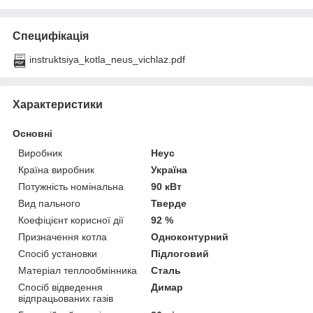
Специфікація
instruktsiya_kotla_neus_vichlaz.pdf
Характеристики
Основні
Виробник
Неус
Країна виробник
Україна
Потужність номінальна
90 кВт
Вид пального
Тверде
Коефіцієнт корисної дії
92 %
Призначення котла
Одноконтурний
Спосіб установки
Підлоговий
Матеріал теплообмінника
Сталь
Спосіб відведення
Димар
відпрацьованих газів