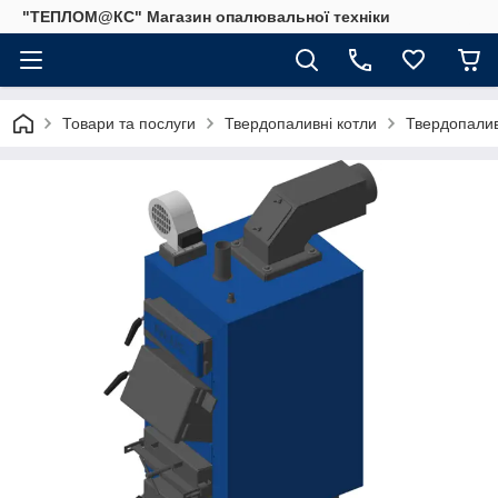
"ТЕПЛОМ@КС" Магазин опалювальної техніки
Товари та послуги
Твердопаливні котли
Твердопалив