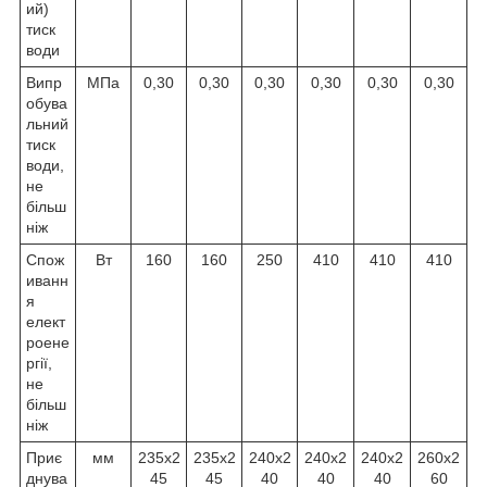
ий)
тиск
води
Випр
МПа
0,30
0,30
0,30
0,30
0,30
0,30
обува
льний
тиск
води,
не
більш
ніж
Спож
Вт
160
160
250
410
410
410
иванн
я
елект
роене
ргії,
не
більш
ніж
Приє
мм
235х2
235х2
240х2
240х2
240х2
260х2
днува
45
45
40
40
40
60