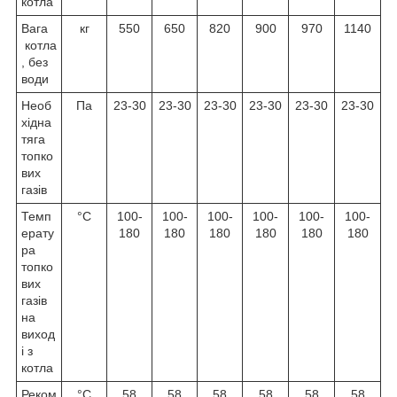
котла
Вага
кг
550
650
820
900
970
1140
котла
, без
води
Необ
Па
23-30
23-30
23-30
23-30
23-30
23-30
хідна
тяга
топко
вих
газів
Темп
°C
100-
100-
100-
100-
100-
100-
ерату
180
180
180
180
180
180
ра
топко
вих
газів
на
виход
і з
котла
Реком
°C
58
58
58
58
58
58