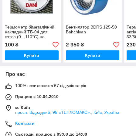
Термометр біметалічний
Вентилятор BDRS 125-50
Терм
накладний ТБ-04 для
Bahchivan
аксі
котла (0…110°C) на
63/5
клейкій основі
гіль
100
2 350
230
₴
₴
Купити
Купити
Про нас
100% позитивних з 67 відгуків за рік
Працює з 10.04.2010
м. Київ
просп. Відрадний, 95 «ТЕПЛОМАКС»., Київ, Україна
Контакти
Сьогодні працює з 09:00 до 14:00